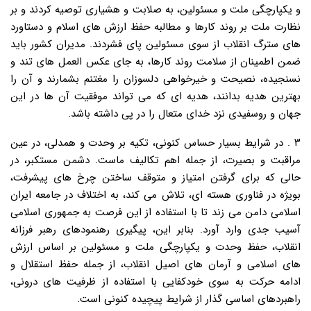
و یکپارچگی ملت و مسئولین، به صلابت و هشیاری توصیه کردند و بر
نظارت ملت بر روند کارها و مطالبه حفظ ارزش های اسلام و دستاورد
های سترگ انقلاب از سوی مسئولین پای فشردند. مدیران کشور باید
ضمن اطمینان از سلامت روند کارها، به جای عکس العمل های تند و
نسنجیده، نصیحت و خیرخواهی دلسوزان را مغتنم بشمارند و آن را
بهترین هدیه بدانند، هدیه ای که می تواند موفقیت آن ها در این
جهان و روسفیدی نزد خدای متعال را در پی داشته باشد.
۳ . در شرایط بسیار حساس کنونی، تکیه بر وحدت و همدلی، در عین
مراقبت و بصیرت، از جمله اهم تکالیف ماست. دشمن مستکبر، در
حالی که برای گرفتن امتیاز و متوقف ساختن چرخ های پیشرفت،
بویژه در فناوری هسته ای، تلاش می کند، به اختلاف در جامعه ایران
اسلامی دامن می زند تا با استفاده از این فرصت به جمهوری اسلامی
آسیب جدی وارد آورد. بنابر این، پیگیری رهنمودهای رهبر فرزانه
انقلاب، حفظ وحدت و یکپارچگی ملت و مسئولین بر اساس ارزش
های اسلامی و آرمان های اصیل انقلاب، از جمله حفظ استقلال و
ادامه حرکت به سوی خودکفایی با استفاده از ظرفیت های درونی،
راهبردهای اساسی گذار از شرایط پیچیده کنونی است.