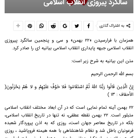
سالگرد پیروزی انقلاب اسلامی
به اشتراک گذاری
همزمان با فرارسیدن «۲۲ بهمن» و سی و پنجمین سالگرد پیروزی
انقلاب اسلامی جبهه پایداری انقلاب اسلامی بیانیه ای را صادر کرد.
متن این بیانیه به شرح زیر است:
بسم الله الرحمن الرحیم
إِنَّ الَّذِینَ قَالُوا رَبُّنَا اللَّهُ ثُمَّ اسْتَقَامُوا فَلا خَوْفٌ عَلَیْهِمْ و لا هُمْ یَحْزَنُونَ(
الأحقاف : ۱۳ )
۲۲ بهمن آینه تمام نمایی است که در آن ابعاد مختلف انقلاب اسلامی
متبلور است. ۲۲ بهمن نقطه عطفی، نه تنها در تاریخ انقلاب اسلامی،
بلکه در تاریخ معاصر جهان است، روزی که به اذن پروردگار شعبده
فرعونیان باطل شد و نظام شاهنشاهی با همه هیمنه فروپاشید ، روزی