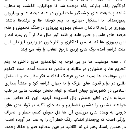
گوناگون رنگ ببازند، بلکه موجب شد تا جهانیان، انگشت به دهان،
شاهد پیشرفت های چشمگیر ملت ایران در همه عرصه ها و رویارویی
پیروزمندانه با استکبار جهانی، به رغم توطئه ها و ترفندها باشند.
پیروزی بر رژیم تا دندان مسلح پهلوی، پیروزی در جنگ تحمیلی و فتح
عرصه های علمی و حتی غلبه بر فتنه کور سال ۸۸ از آ ن زمره اند و
این پیروزی ها که به یمن فداکاری و نثار خون عزیزترین فرزندان این
ملت فراهم آمده برگ های زرین تاریخ انقلاب را رقم می زنند.
۲ . همه موفقیت ها در پی توجه به توانمندی های داخلی به رغم
تحریم ها، و هشیاری در مقابله با دشمن به دست آمده است. تداوم
این موفقیت ها زمینه صدور فرهنگ انقلاب، فکر مقاومت و استقلال
طلبی در برابر قدرت های بزرگ را به جهان فراهم کرد و منشأ بیداری
اسلامی در کشورهای جهان اسلام و الهام بخش نهضت هایی در قلب
سرمایه داری نظیر جنبش وال استریت گردید. این که بعضی می
خواهند دشمن را دشمن نشماریم و به جای تکیه بر توانمندی های
درونی به وعده های دروغین آن ها دل خوش کنیم، خطر و انحراف
بزرگی است که پرچمدار انقلاب زنگ خطر آن را به صدا در آورده است.
در همین راستا، رهبر فرزانه انقلاب، در عین مطالبه صبر و حفظ وحدت