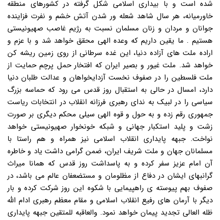
شده است و با بیداری اسلامی شکل گرفته در کشورهای منطقه
خاورمیانه، هر سال شاهد شعله ور شدن آتش خشم و نفرت فزاینده
جوانان و مردان و زنان مسلمان نسبت به رژیم غاصب صهیونیستی
هستیم . ما یقین داریم که وعده الهی محقق خواهد شد و با عزم و
اراده ملت های آزاده دنیا، این غده سرطانی از روی زمین ریشه کن
خواهد شد. ملت غیور و بصیر ایران که افتخار حمل پرچم حمایت از
ملت فلسطین را در صفوف نخست آزدایخواهان و عدالت طلبان دنیا
دارد، امسال در حالی به استقبال روز قدس می رود که حماسه بزرگ
سیاسی را در لبیک به ندای رهبری فرزانه انقلاب در انتخابات ریاست
جمهوری رقم زده و به حول و قوه الهی سیلی محکم دیگری بر صورت
زشت و پلید استکبار جهانی و شبکه خونخوار صهیونیستی خواهد
نواخت. جبهه پایداری انقلاب اسلامی نیز همراه و هم راستا با
مسلمانان جهان و ملت شریف ایران، ضمن گرامی داشت یاد و خاطره
آن امام عزیز سفر کرده و به پاسداشت روز قدس که همانا میراث
گرانبهای ایشان در دفاع از مظلومان و مستضعفان عالم می باشد، در
صفوف بهم پیوسته ی راهپیمایی با شکوه این روز شرکت کرده و بار
دیگر با آرمان های رفیع انقلاب اسلامی و مقام معظم رهبری ادام الله
ظله العالی تجدید پیمان خواهد نمود. والعاقبه للمتقین جبهه پایداری