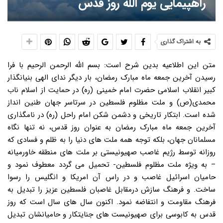
راهپیمایی یوم الله روز قدس
به اشتراک گذاری
متن این اطلاعیه بدین شرح است: بسم الله الرحمن الرحیم با فرا
رسیدن آخرین جمعه ماه مبارک رمضان، بار دیگر ندای الهی بنیانگذار
کبیر انقلاب اسلامی حضرت امام خمینی (ره) در حمایت از اسلام ناب
محمدی(ص) و ملت مظلوم فلسطین در سرتاسر جهان طنین انداز
شده است. ابتکار تاریخی و دشمن شکن امام راحل (ره) در نامگذاری
آخرین جمعه ماه مبارک رمضان به عنوان روز قدس، نه تنها نگاه
مسلمانان جهان، بلکه توجه همه ملت های دنیا را به ظلم و فسادی که
روزانه توسط رژیم غاصب صهیونیستی بر ملت های منطقه خاورمیانه
– به ویژه ملت مظلوم فلسطین- تحمیل می گردد معطوف نمود و
حامیان اسرائیل غاصب و در راس آن امریکا و انگلیس را رسوا
ساخت. و فرهنگ سازش درمقابل غاصبان فلسطین عزیز را تبدیل به
فرهنگ مقاومت و انتفاضه نمود. اکنون سال های سال است که روز
قدس به کابوسی برای صهیونیست های جنایتکار و حامیانشان تبدیل