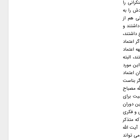
کرانی را
ش را به
نی هم از
داشتند و
 داشتند،
ر اعتماد
ه اعتماد
د، البته
این مورد
ن اعتماد
گر بناست
ه مصباح
یت برای
ده ام و در طول این دوران
ی و فکری
ه متذکر
آیت الله
می تواند