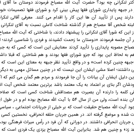
تر لنکرانی چه بود؟ حضرت آیت الله مصباح فرمودند دوستان ما آقای لن
در جبهه پایداری شورای فقها پیش بینی کرد و شورای فقها تصمیمات خود
ارند پس از تأیید آن ها این کار را اقدام می کنند. معرفی آقالی لنکرا
البته شخص آقا مصباح هم از گذشته شناخت کاملی نسبت به آقای لنکرانی 
ن که شورا آقای لنکرانی را پیشنهاد دادند، با شناختی که آیت الله مصباح
 آن جلسه فرمودند «دوستان ما زحمت کشیدند و فردی را شناسیی کردند؛ اگ
باح مصوبه پایداری را تأیید کردند معنایش این است که کسی که به جبه
 به لحاظ این بود که جزو شورای فقها بودند و هم شناختی که قبلا داشتن
د «جبهه چنین کرده است» و در واقع تأیید نظر جبهه به معنای این است که 
انی داشتند؛ اصلا مشی ایشان این نیست که در چنین مسائل مهمی به دیگرا
ین دلیل ایشان آن بیانات را آن جا فرمودند و مردم هم گمان می کنم که ا
شان اگر بنای بر اعتماد به یک معتمد باشد برترین معتمد شخص آیت الل
یقی کلمه را دارند» آن بصیرت هم مصداقش شناخت کسی است که صلاح
ریاست جمهوری دارد. سخنان مقام معظم غیر قابل مقایسه با سخنان بنده است، ولی من از سال ۵۴ با آیت الله مصابح بو
وجود آیت الله مصباح حقیقت است که بر خیلی از جریانات اجتماعی ، سیاس
ت شده و موضع گرفته اند. در همین جریان حلقه انحرافی، نخستین کسی ک
جریان انحرافی داشتند. در دورانی که آن فرد در رأس میراث فرهنگی بود، 
اهد زد» و چنین هم شد. بنابراین آیت الله مصباح یزدی یک فردی است که 