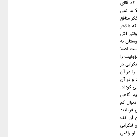
 که آقای
 ما نمی
کر منافع
 بالاخر
ولتی اش
وستان به
ست اصلا
ؤولیت را
کرانی در
را در آن
 و در آن
ی کردند.
یم. گاهی
دنبال کم
فرمایند
ن آن کف
 لنکرانی
او راضی