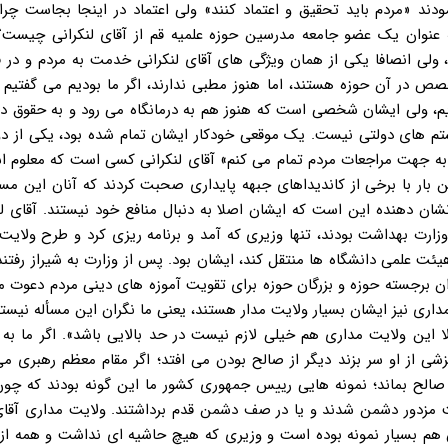
دند «مردم باید تحقیق و اعتماد کنند» ولی اعتماد در اینجا بجاست چرا
ه عنوان یک عضو جامعه مدرسین حوزه علمیه قم از آقای لنکرانی چیست؟
، ولی انصافا یکی از همان ویژگی های آقای لنکرانی خدمت به مردم و در ف
در آن حوزه هستند، اما هنوز مطبی ندارند، اگر ما بودیم می گفتیم که
یم، ولی ایشان شخصی است که هنوز هم به درمانگاه می رود و به حقوق د
یستم های دولتی نیست. یک موقعی خودکار ایشان تمام شده بود، یکی از د
ه جهت مراجعات مردم تمام می کنم» آقای لنکرانی کسی است که معلوم ا
ن بار با برخی از کاندیداهای جبهه پایداری صحبت کردند که آنان این مس
نشان دهنده این است که ایشان اصلا به دنبال منافع خود نیستند. آقای لن
ت بهداشت بودند، تنها وزیری که آمد و برنامه ریزی کرد و طرح ولایت 
هیئت علمی دانشگاه ها منتقل کند، ایشان بود. پس از وزارت به شیراز رفتند
دان برجسته حوزه و بزرگان حوزه برای تقویت آموزه های دینی مردم دعوت م
داری نیز ایشان بسیار ولایت مدار هستند، یعنی ما نگران این مسأله نیست
ا این ولایت مداری هم خیلی لازم نیست در حد بالایی باشد». اگر ما به 
از او سر بزند دیگر از صالح بودن می افتد؛ اگر مقام معظم رهبری می 
 صالح بماند؛ نمونه هایی رییس جمهوری کشور ما این گونه بودند که چو
قت مزدور دشمن شدند و یا در صف دشمن قدم برداشتند. ولایت مداری آقای
هم بسیار نمونه بوده است و وزیری که هیچ حاشیه ای نداشت و همه از 