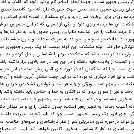
ر رییس جمهور شد، در جهت تحقق اسلام گام بردارد آنچه که انقلاب و نظام
 اصلی رییس جمهور باشد، بدین جهت ضرورت دارد که خود کاندیدا چنین
نامه ریزی برای برطرف شدن درد و رنج مسلمانان است؛ نظام اسلامی و ا
شکلات آن ها برنامه ریزی دارد و یکی از اصولی که در این خصوص در قر
تا مردم عدالت را اجرا نمایند» بنابراین رییس جمهور باید به فکر نیازها 
مهور باید عدالت خواه بوده و بخواهد به صورت صادقانه و بدون چشم داش
ختیارش حل کند. البته مشکلات این گونه نیست که یک رییس جمهوری بیای
لی باید در صدد باشد که مشکلات مردم را شناسایی و حل کرده و به سو
 تبعیت از ولایت فقیه داشته و در این بعد در حد بالایی قرار داشته باشد؛
تباع است، چرا که مشکلاتی که در دوره های قبلی پیش آمده در این حوزه 
ت و نیز افراد دیگری که بوده اند در این جهت مشکل آفرین شده و آن چه
یک نکته بسیار مهم است. ویژگی چهارم فراست و توانایی تشخیص جریان ها
د و غیر از تقوای فردی که در اتکای به خدا و اخلاص باید داشته باشد با
 به خوبی بشناسد و در دام آن ها نیفتد. رییس جمهور باید بصیرت داشته با
 آسیب رساند! به تعبیر رهبر انقلاب، جدول دشمن را پر و در میدان دش
ویژگی های لازم یک رییس جمهور است، چرا که باید تجربه مدیریت داشته 
 تواند در حوزه های مدیریتی هم از نظر کارشناسان و نیروهای مناسب است
سی و اعتنای به نظر کارشناسی به خوبی تأمین خواهد شد. آیت الله مصب