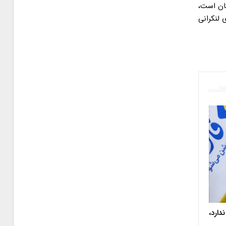
گان است،
 لنکرانی
دارد،