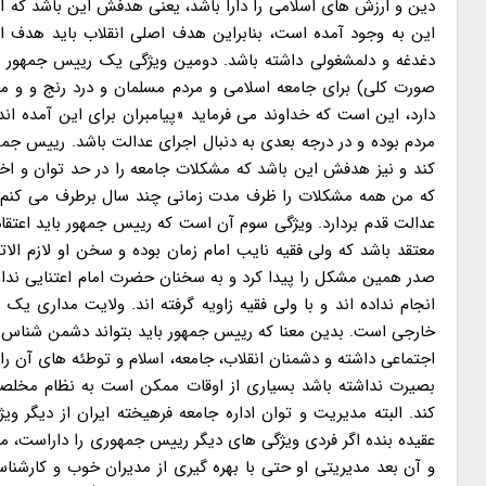
دین و ارزش های اسلامی را دارا باشد، یعنی هدفش این باشد که اگ
این به وجود آمده است، بنابراین هدف اصلی انقلاب باید هدف
دغدغه و دلمشغولی داشته باشد. دومین ویژگی یک رییس جمهور بر
صورت کلی) برای جامعه اسلامی و مردم مسلمان و درد رنج و و م
دارد، این است که خداوند می فرماید «پیامبران برای این آمده اند 
مردم بوده و در درجه بعدی به دنبال اجرای عدالت باشد. رییس ج
کند و نیز هدفش این باشد که مشکلات جامعه را در حد توان و ا
که من همه مشکلات را ظرف مدت زمانی چند سال برطرف می کنم، و
عدالت قدم بردارد. ویژگی سوم آن است که رییس جمهور باید اعتقاد و
معتقد باشد که ولی فقیه نایب امام زمان بوده و سخن او لازم الا
صدر همین مشکل را پیدا کرد و به سخنان حضرت امام اعتنایی نداش
انجام نداده اند و با ولی فقیه زاویه گرفته اند. ولایت مداری 
خارجی است. بدین معنا که رییس جمهور باید بتواند دشمن شناس باش
اجتماعی داشته و دشمنان انقلاب، جامعه، اسلام و توطئه های آن را
بصیرت نداشته باشد بسیاری از اوقات ممکن است به نظام مخلصانه
کند. البته مدیریت و توان اداره جامعه فرهیخته ایران از دیگر 
عقیده بنده اگر فردی ویژگی های دیگر رییس جمهوری را داراست، می
و آن بعد مدیریتی او حتی با بهره گیری از مدیران خوب و کارشنا