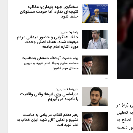
سخنگوی جبهه پایداری: مذاکره
نتیجه‌ای ندارد، اما حرمت مسئولان
حفظ شود
رضا رخسایی:
حفظ همگرایی و حضور میدانی مردم
مبعوث شده، هدف اصلی وحدت
مورد اشاره امام جامعه
پیام حضرت آیت‌الله خامنه‌ای به‌مناسبت
حماسه عظیم بدرقه امام شهید و تبیین
مسائل مهم کشور؛
…
علیرضا تسلیمی:
دیپلماسیِ روی ابرها؛ وقتی واقعیت
را نادیده می‌گیریم
 (ره) در
به تحلیل
رهبر معظم انقلاب در پیامی به‌ مناسبت
اصلح به
تشییع و تدفین آقای شهید ایران خطاب به
امام شهید امت:
ر دغدغه