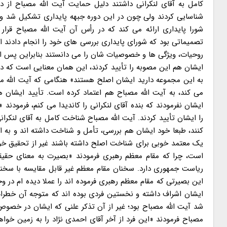
کامل به آقای لنکرانی داشتند دلیل حمایت آیت الله مصباح از دک
شناسایی کردند ولی چون در این دوره جبهه پایداری تشکیل شد و 
شورا پایداری ارائه می کند که در رأس آن آیت الله مصباح قرار د
تصمیماتی بود که شورای پایداری بررسی های خود را انجام دادند 
روحیات، ویژگی ها و خصوصیات شان را می دانستند بنابراین پس از ای
ایشان هم این مصوبه را تأیید کردند، این همان معنایی است که در
به این مجموعه دارید ایشان اصلح هستند» هنگامی که آیت الله مص
می کند، به آیت الله مصباح هم اعتماد کرده است. تأیید ایشان هم
ایشان نفرمودند که بنده آقای لنکرانی را کاندیدا می کنم، فرمودن
را ایشان تأیید کردند. آیت الله مصباح شناخت کامل به آقای لنکر
کنند، طبعا خود ایشان هم بررسی، تأمل و شناخت داشته اند و به ا
یک معتمد خوبی برای شناخت اصلح داشته باشند غیر از تحقیق خود
است، چرا که مقام معظم رهبری فرمودند «بصیرت به معنای حق
این بصیرتی که مقام معظم رهبری فرموده اند را عملا دیده ام در 
ایشان اشراف داشته و نخستین فردی بوده اند که متوجه آن خطرا
شد آیت الله مصباح بود؛ غیر از آن تذکر علنی که ایشان در خصوص 
مصباح فرمودند «این فرد از آخر آقای احمدی نژاد را به زمین خو