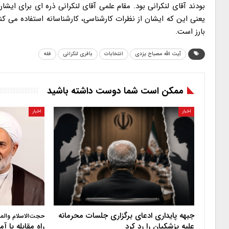
بودند آقای لنکرانی بود. مقام علمی آقای لنکرانی ذره ای برای ایش
یعنی این که ایشان از نظرات کارشناسی، کارشناسانه استفاده می کنن
بارز است.
آیت الله مصباح یزدی
انتخابات
باقری لنکرانی
فقه
ممکن است شما دوست داشته باشید
اخبار
اخبار
جبهه پایداری ادعای برگزاری جلسات محرمانه
حجت‌الاسلام والم
علیه پزشکیان را رد کرد
راه مقابله با 