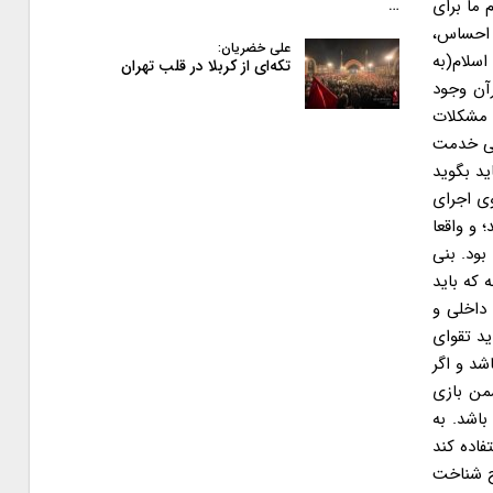
 ما برای
…
 احساس،
علی خضریان:
سلام(به
تکه‌ای از کربلا در قلب تهران
آن وجود
و مشکلات
تی خدمت
د بگوید
ی اجرای
 و واقعا
بود. بنی
 که باید
 داخلی و
ید تقوای
شد و اگر
من بازی
باشد. به
فاده کند
اح شناخت