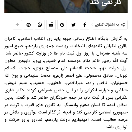
کار نمی کند
به اشتراک گذاری
به گزارش پایگاه اطلاع رسانی جبهه پایداری انقلاب اسلامی، کامران
باقری لنکرانی کاندیدای انتخابات ریاست جمهوری یازدهم، صبح امروز
سه شنبه همزمان با روز اول ثبت نام ها در وزارت کشور حاضر شد.
آیت الله رجبی قائم مقام موسسه امام خمینی، پرویز داوودی معاون
اول دولت نهم، حجت الاسلام علی مصباح یزدی، حجت الاسلام
نبویان، صادق محصولی، علی اصغر زارعی، محمد سلیمانی و روح الله
حسینیان، قاضی زاده، میرکاظمی، خطیبی، حسینی، سیم فروش،
حافظی و جراره، لنکرانی را در این حضور همراهی کردند. دکتر باقری
لنکرانی پس از ثبت نام، در جمع خبرنگاران حاضر شد و گفت: بدین
منظور آمدم تا نشان دهیم وابستگی به کانون های قدرت و ثروت در
جمهوری اسلامی کار نمی کند و آنچه اثر گذار است نوآوری و تلاش در
عرصه فعالیت است. امیدواریم دولت یازدهم، نمادی برای حرکت و
نوآوری باشد.