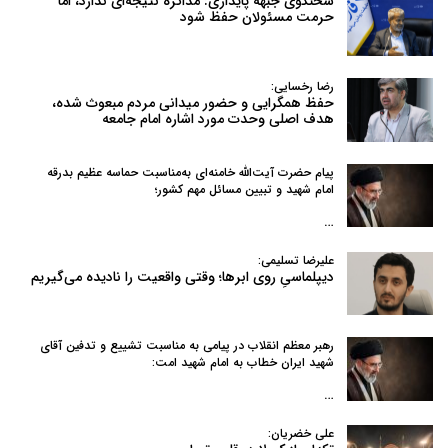
سخنگوی جبهه پایداری: مذاکره نتیجه‌ای ندارد، اما
حرمت مسئولان حفظ شود
رضا رخسایی:
حفظ همگرایی و حضور میدانی مردم مبعوث شده،
هدف اصلی وحدت مورد اشاره امام جامعه
پیام حضرت آیت‌الله خامنه‌ای به‌مناسبت حماسه عظیم بدرقه
امام شهید و تبیین مسائل مهم کشور؛
…
علیرضا تسلیمی:
دیپلماسیِ روی ابرها؛ وقتی واقعیت را نادیده می‌گیریم
رهبر معظم انقلاب در پیامی به‌ مناسبت تشییع و تدفین آقای
شهید ایران خطاب به امام شهید امت:
…
علی خضریان: