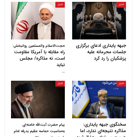
اخبار
اخبار
جبهه پایداری ادعای برگزاری
حجت‌الاسلام والمسلمین روانبخش:
جلسات محرمانه علیه
راه مقابله با آمریکا مقاومت
پزشکیان را رد کرد
است، نه مذاکره/ مجلس
نباید
…
اخبار
اخبار
سخنگوی جبهه پایداری:
پیام حضرت آیت‌الله خامنه‌ای
مذاکره نتیجه‌ای ندارد، اما
به‌مناسبت حماسه عظیم بدرقه امام