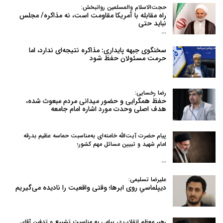
حجت‌الاسلام والمسلمین روانبخش:
راه مقابله با آمریکا مقاومت است، نه مذاکره/ مجلس
نباید حتی
…
سخنگوی جبهه پایداری: مذاکره نتیجه‌ای ندارد، اما
حرمت مسئولان حفظ شود
رضا رخسایی:
حفظ همگرایی و حضور میدانی مردم مبعوث شده،
هدف اصلی وحدت مورد اشاره امام جامعه
پیام حضرت آیت‌الله خامنه‌ای به‌مناسبت حماسه عظیم بدرقه
امام شهید و تبیین مسائل مهم کشور؛
…
علیرضا تسلیمی:
دیپلماسیِ روی ابرها؛ وقتی واقعیت را نادیده می‌گیریم
رهبر معظم انقلاب در پیامی به‌ مناسبت تشییع و تدفین آقای