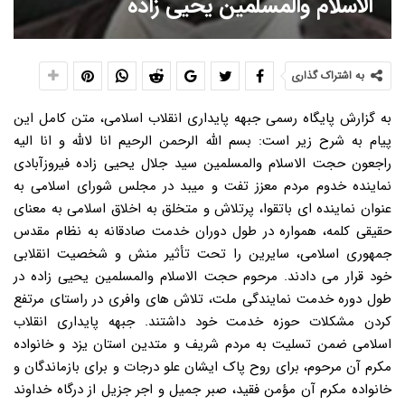
الاسلام والمسلمین یحیی زاده
به اشتراک گذاری
به گزارش پایگاه رسمی جبهه پایداری انقلاب اسلامی، متن کامل این
پیام به شرح زیر است: بسم الله الرحمن الرحیم انا لالله و انا الیه
راجعون حجت الاسلام والمسلمین سید جلال یحیی زاده فیروزآبادی
نماینده خدوم مردم معزز تفت و میبد در مجلس شورای اسلامی به
عنوان نماینده ای باتقوا، پرتلاش و متخلق به اخلاق اسلامی به معنای
حقیقی کلمه، همواره در طول دوران خدمت صادقانه به نظام مقدس
جمهوری اسلامی، سایرین را تحت تأثیر منش و شخصیت انقلابی
خود قرار می دادند. مرحوم حجت الاسلام والمسلمین یحیی زاده در
طول دوره خدمت نمایندگی ملت، تلاش های وافری در راستای مرتفع
کردن مشکلات حوزه خدمت خود داشتند. جبهه پایداری انقلاب
اسلامی ضمن تسلیت به مردم شریف و متدین استان یزد و خانواده
مکرم آن مرحوم، برای روح پاک ایشان علو درجات و برای بازماندگان و
خانواده مکرم آن مؤمن فقید، صبر جمیل و اجر جزیل از درگاه خداوند