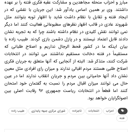
مبارز و احزاب منحله مجاهدین و مشارکت عقبه فکری فتنه را بر عهده
داشتند. وی بر همین اساس یادآور شد: این جریان با نقشی که در
ایجاد فتنه و تقابل با نظام داشت شاید با اظهار توبه بتوانند مثل
شهروند عادی در قالب اظهار نظرهای مطبوعاتی فعالیت کنند اما دیگر
نمی توانند نقش کلیدی در نظام داشته باشند چرا که به تجربه نشان
دادند قابل اعتماد نیستند و در پازل دشمن بازی کردند. طبیب زاده با
بیان اینکه ما در کشور قحط الرجال نداریم و اصلاح طلبانی که
مستقیماً در فتنه دخالت مستقیم نداشتند می توانند در انتخابات
شرکت کنند، متذکر شد: البته از آنجایی که آنها متعلق به جریان فکری
اصلاح طلبی هستند مردم اقبالی ندارند و میزان رای افرادی مثل معین
نشان داد آنها حامیانی بین مردم و جریان انقلاب ندارند اما در عین
حال می توانند میزان اقبال مردم را نسبت به گفتمان خود امتحان
کنند اما قطعاً در انتخابات ریاست جمهوری ۹۲ رقابت اصلی بین
اصولگرایان خواهد بود.
احزاب
انتخابات
تاجزاده
شورای مرکزی جبهه پایداری
طبیب زاده
فتنه