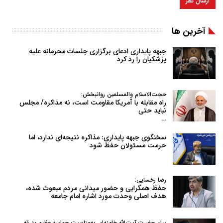
آخرین ها
جبهه پایداری ادعای برگزاری جلسات محرمانه علیه
پزشکیان را رد کرد
حجت‌الاسلام والمسلمین روانبخش:
راه مقابله با آمریکا مقاومت است، نه مذاکره/ مجلس
نباید حتی
…
سخنگوی جبهه پایداری: مذاکره نتیجه‌ای ندارد، اما
حرمت مسئولان حفظ شود
رضا رخسایی:
حفظ همگرایی و حضور میدانی مردم مبعوث شده،
هدف اصلی وحدت مورد اشاره امام جامعه
پیام حضرت آیت‌الله خامنه‌ای به‌مناسبت حماسه عظیم بدرقه