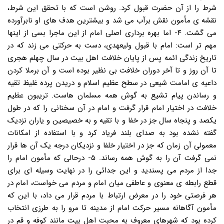
شرط را از آن حضرت قبول کرد. روشن است که با تحقق این شرط،
نقشه ی مأمون نقش برآب می شد و بیشترین هدف های او نابرآورده
می گشت. ۴- اما بهره برداری اصلی امام از این ماجرا بسی از اینها
مهم تر است: امام با قبول ولیعهدی، دست به حرکتی می زند که در
تاریخ زندگی ائمه پس از پایان خلافت اهل بیت در سال چهلم هجری
تا آن روز و تا آخر دوران خلافت بی نظیر بوده است و آن برملا کردن
داعیه ی امامت شیعی در سطح عظیم اسلام و دریدن پرده غلیظ تقیه
و رساندن پیام تشیع به گوش همه مسلمان هاست. تریبون عظیم
خلافت در اختیار امام قرار گرفت و امام در آن سخنانی را که در طول
یکصد و پنجاه سال جز در خفا و با تقیه و به خصیصین و یاران نزدیک
گفته نشده بود به صدای بلند فریاد کرد و با استفاده از امکانات
معمولی آن زمان که جز در اختیار خلفا و نزدیکان درجه یک آن ها قرار
نمی گرفت آن را به گوش همه رساند. ۵- درحالی که مأمون امام را
جدا از مردم می پسندید و این جدائی را در نهایت وسیله ای برای
قطع رابطه ی معنوی و عاطفی میان امام و مردم می خواست، امام در
هر فرصتی خود را در معرض ارتباط با مردم قرار می داد، با این که
مأمون آگاهانه مسیر حرکت امام از مدینه تا مرو را به طرزی انتخاب
کرده بود که شهرهای معروف به محبت اهل بیت مانند کوفه و قم در