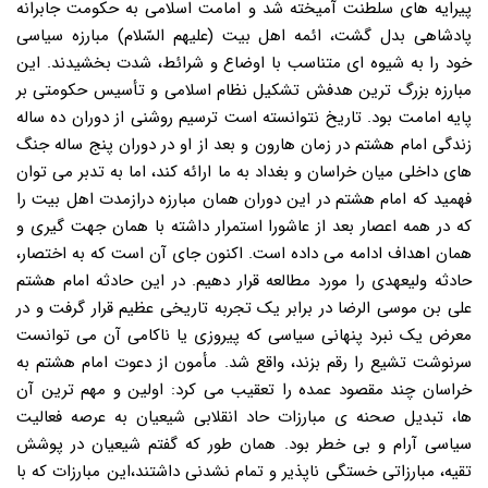
پیرایه های سلطنت آمیخته شد و امامت اسلامی به حکومت جابرانه
پادشاهی بدل گشت، ائمه اهل بیت (علیهم السّلام) مبارزه سیاسی
خود را به شیوه ای متناسب با اوضاع و شرائط، شدت بخشیدند. این
مبارزه بزرگ ترین هدفش تشکیل نظام اسلامی و تأسیس حکومتی بر
پایه امامت بود. تاریخ نتوانسته است ترسیم روشنی از دوران ده ساله
زندگی امام هشتم در زمان هارون و بعد از او در دوران پنج ساله جنگ
های داخلی میان خراسان و بغداد به ما ارائه کند، اما به تدبر می توان
فهمید که امام هشتم در این دوران همان مبارزه درازمدت اهل بیت را
که در همه اعصار بعد از عاشورا استمرار داشته با همان جهت گیری و
همان اهداف ادامه می داده است. اکنون جای آن است که به اختصار،
حادثه ولیعهدی را مورد مطالعه قرار دهیم. در این حادثه امام هشتم
علی بن موسی الرضا در برابر یک تجربه تاریخی عظیم قرار گرفت و در
معرض یک نبرد پنهانی سیاسی که پیروزی یا ناکامی آن می توانست
سرنوشت تشیع را رقم بزند، واقع شد. مأمون از دعوت امام هشتم به
خراسان چند مقصود عمده را تعقیب می کرد: اولین و مهم ترین آن
ها، تبدیل صحنه ی مبارزات حاد انقلابی شیعیان به عرصه فعالیت
سیاسی آرام و بی خطر بود. همان طور که گفتم شیعیان در پوشش
تقیه، مبارزاتی خستگی ناپذیر و تمام نشدنی داشتند،این مبارزات که با