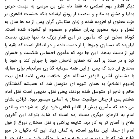
دیگر اقطار مهم اسلامی نه فقط نام علی بن موسی به تهمت حرص
بدنیا و عشق به مقام و منصب از رونق نیفتاده بلکه حشمت ظاهری بر
عزت معنوی او افزوده شده و زبان ستایش گران پس از ده ها سال به
فضل و رتبه معنوی پدران مظلوم و معصوم او گشوده شده است.
کوتاه سخن آن که مأمون در این قمار بزرگ نه تنها چیزی بدست
نیاورده که بسیاری چیزها را از دست داده و در انتظار است که بقیه را
نیز از دست بدهد. این جا بود که مأمون احساس شکست و خسران
کرد و در صدد بر آمد که خطای فاحش خود را جبران کند و خود را
محتاج آن دید که پس از این همه سرمایه گذاری سرانجام برای مقابله
با دشمنان آشتی ناپذیر دستگاه های خلافت یعنی ائمه اهل بیت
(علیهم السّلام) به همان شیوه ای متوسل شد که همیشه گذشتگان
ظالم و فاجر او متوسل شده بودند، یعنی قتل. بدیهی است قتل امام
هشتم پس از چنان موقعیت ممتاز به آسانی میسور نبود. قرائن نشان
می دهد که مأمون پیش از اقدام قطعی خود برای به شهادت رساندن
امام به کارهای دیگری دست زده است که شاید بتواند این آخرین
علاج را آسان تر به کار برد، شایعه پراکنی و نقل سخنان دروغ از قول
امام از جمله این تدابیر است، به گمان زیاد این که ناگهان در مرو
شایع شد که علی بن موسی همه مردم را بردگان خود می داند جز با