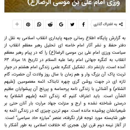
ورزی امام علی بن موسی الرضا(ع)
به اشتراک گذاری
به گزارش پایگاه اطلاع رسانی جبهه پایداری انقلاب اسلامی به نقل از
دفتر حفظ و نشر آثار امام خامنه ای تحلیل رهبر معظم انقلاب از
سیاست ورزی امام علی بن موسی الرضا(ع) را که در پیام رهبر معظم
انقلاب به کنگره جهانی امام رضا علیه السلام در تاریخ ۱۸ مرداد ۶۳
آمده است، بازنشر داد. تشکیل کنگره علمی زندگی امام هشتم در جوار
تربت پاک آن بزرگ وار و هم زمان با سال روز ولادت آن حضرت، گام
تازه ای در جهت روشن گری چهره تابناک ائمه معصومین (علیهم
السّلام) و آشنائی با زندگی نامه پرحماسه و پررنج آن پیشوایان عظیم
الشأن است. باید اعتراف کنیم که زندگی ائمه (علیهم السّلام) به
درستی شناخته نشده و ارج و منزلت جهاد مرارت بار آنان حتی بر
شیعیانشان پوشیده مانده است. مهم ترین چیزی که در زندگی ائمه به
طور شایسته مورد توجه قرار نگرفته، عنصر “مبارزه حاد سیاسی” است.
از آغاز نیمه دوم قرن اول هجری که خلافت اسلامی به طور آشکار با