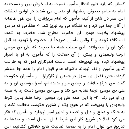
کسانی که باید طبق انتظار مأمون نسبت به او خوش بین و نسبت به
امام به خاطر پذیرش پیشنهاد او بدبین می شدند در اولین لحظات
این سفر دل شان از کینه مأمون که امام عزیزشان را این طور ظالمانه
از آنان جدا می کرد و به قتلگاه می برد لبریز شد. ۲- هنگامی که در مرو
پیشنهاد ولایت عهدی آن حضرت مطرح شد، حضرت به شدت
استنکاف کردند و تا وقتی مأمون صریحاً آن حضرت را تهدید به قتل
نکرد آن را نپذیرفتند. این مطلب همه جا پیچید که علی بن موسی
الرضا ولیعهدی و پیش از آن خلافت را که مأمون به او با اصرار
پیشنهاد کرده بود نپذیرفته است. دست اندرکاران امور که به ظرافت
تدبیر مأمون واقف نبودند ناشیانه عدم قبول امام را همه جا منتشر
کردند، حتی فضل بن سهل در جمعی از کارگزاران و مأموران حکومت
گفت من هرگز خلافت را چنین خوار ندیده ام، امیرالمؤمنین آن را به
علی بن موسی الرضا تقدیم می کند و علی بن موسی دست رد به سینه
ی او می زند. ۳- با این همه علی بن موسی الرضا فقط بدین شرط
ولیعهدی را پذیرفت که در هیچ یک از شئون حکومت دخالت نکند و
به جنگ و صلح و عزل و نصب و تدبیر امور نپردازد و مأمون که فکر
می کرد فعلاً در شروع کار این شرط قابل تحمل است و بعدها به
تدریج می توان امام را به صحنه فعالیت های خلافتی کشانید، این