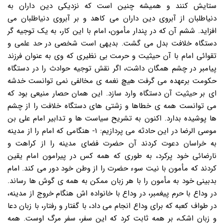
ستایش کنند و همیشه چنین است که نزدیکی دین داران به
دنیاطلبان از آبروی دین داران می کاهد و بر آبروی دنیاطلبان می
افزاید. ششم آن که در پندار مأمون، امام با این کار، به یک توجیه گر
دستگاه خلافت بدل می گشت. بدیهی است شخصی در حد علمی و
تقوائی امام با آن حیثیت و حرمت بی نظیری که وی به عنوان فرزند
پیامبر در چشم همگان داشت، اگر نقش توجیه حوادث را در دستگاه
حکومت برعهده می گرفت هیچ نغمه ی مخالفی نمی توانست خدشه
ای بر حیثیت آن دستگاه وارد سازد. این همان حصار منیعی بود که
می توانست همه ی خطاها و زشتی های دستگاه خلافت را از چشم
ها پوشیده بدارد. اکنون به تشریح سیاست ها و تدابیر امام علی بن
موسی الرضا در این حادثه می پردازیم: ۱- هنگامی که امام را از مدینه
به خراسان دعوت کردند آن حضرت فضای مدینه را از کراهت و
نارضائی خود پرکرد، به طوری که همه کس در پیرامون امام یقین
کردند که مأمون با نیت سوء حضرت را از وطن خود دور می کند. امام
بدبینی خود به مأمون را با هر زبان ممکن به همه ی گوش ها رساند.
در وداع با حرم پیغمبر، در وداع با خانواده اش هنگام خروج از مدینه،
در طواف کعبه که برای وداع انجام می داد، با گفتار و رفتار، با زبان دعا
و زبان اشک، بر همه ثابت کرد که این سفر، سفر مرگ اوست. همه