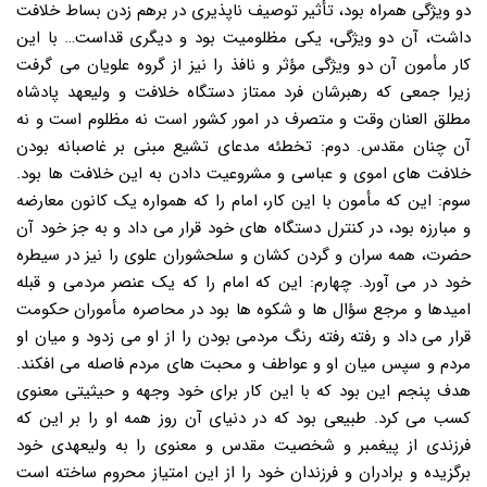
دو ویژگی همراه بود، تأثیر توصیف ناپذیری در برهم زدن بساط خلافت
داشت، آن دو ویژگی، یکی مظلومیت بود و دیگری قداست… با این
کار مأمون آن دو ویژگی مؤثر و نافذ را نیز از گروه علویان می گرفت
زیرا جمعی که رهبرشان فرد ممتاز دستگاه خلافت و ولیعهد پادشاه
مطلق العنان وقت و متصرف در امور کشور است نه مظلوم است و نه
آن چنان مقدس. دوم: تخطئه مدعای تشیع مبنی بر غاصبانه بودن
خلافت های اموی و عباسی و مشروعیت دادن به این خلافت ها بود.
سوم: این که مأمون با این کار، امام را که همواره یک کانون معارضه
و مبارزه بود، در کنترل دستگاه های خود قرار می داد و به جز خود آن
حضرت، همه سران و گردن کشان و سلحشوران علوی را نیز در سیطره
خود در می آورد. چهارم: این که امام را که یک عنصر مردمی و قبله
امیدها و مرجع سؤال ها و شکوه ها بود در محاصره مأموران حکومت
قرار می داد و رفته رفته رنگ مردمی بودن را از او می زدود و میان او
مردم و سپس میان او و عواطف و محبت های مردم فاصله می افکند.
هدف پنجم این بود که با این کار برای خود وجهه و حیثیتی معنوی
کسب می کرد. طبیعی بود که در دنیای آن روز همه او را بر این که
فرزندی از پیغمبر و شخصیت مقدس و معنوی را به ولیعهدی خود
برگزیده و برادران و فرزندان خود را از این امتیاز محروم ساخته است