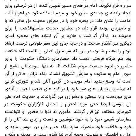
سر راه قرار نگیرند. امام در همان مسیر تعیین شده، از هر فرصتی برای
ایجاد رابطه ی جدیدی میان خود و مردم استفاده کرد. در اهواز آیات
امامت را نشان داد، در بصره خود را در معرض محبت دل هائی که با
او نامهربان بودند قرار داد، در نیشابور حدیث سلسلهالذهب را برای
همیشه به یادگار گذاشت و علاوه بر آن نشانه های معجزه آسای
دیگری نیز آشکار ساخت و در جابه جای این سفر طولانی فرصت ارشاد
مردم را مغتنم شمرد، در مرو که سر منزل اصلی و اقامت گاه خلافت
بود هم هرگاه فرصتی دست داد حصارهای دستگاه حکومت را برای
حضور در انبوه جمعیت مردم شکافت. ۶- نه تنها سرجنبانان تشیع از
سوی امام به سکوت و سازش تشویق نشدند بلکه قرائن حاکی از آن
است که وضع جدید امام موجب دل گرمی آنان شد و شورش گرانی
که بیشترین دوران های عمر خود را در کوه های صعب العبور و آبادی
های دوردست و با سختی و دشواری می گذراندند با حمایت امام علی
بن موسی الرضا حتی مورد احترام و تجلیل کارگزاران حکومت در
شهرهای مختلف نیز قرار گرفتند. مأمون نه تنها با حضور او نتوانسته
معارضان شیعی خود را به خود خوشبین و دست و زبان تند آنان را از
خود و خلافت خود منصرف سازد بلکه حتی علی بن موسی مایه ی
امان و اطمینان و تقویت روحیه آنان نیز شده است، در مدینه و مکه و