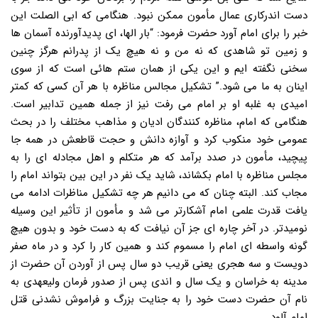
دست اندرکاری عمال مأمون ممکن نبود. هنگامی که ابی الصلت این
خبر را برای امام آورد حضرت فرمود: “بار الها، ای پدیدآورنده آسمان ها
و زمین تو شاهدی که نه من و نه هیچ یک از پدرانم هرگز چنین
سخنی نگفته ایم و این یکی از همان ستم هائی است که از سوی
اینان به ما می شود.” تشکیل مجالس مناظره با هر آن کسی که کمتر
امیدی به غلبه او بر امام می رفت نیز از جمله همین تدابیر است.
هنگامی که امام، مناظره کنندگان ادیان و مذاهب مختلف را در بحث
عمومی خود منکوب کرد و آوازه دانش و حجت قاطعش در همه جا
پیچید، مأمون در صدد برآمد که هر متکلم و اهل مجادله ای را به
مجلس مناظره با امام بکشاند، شاید یک نفر در این بین بتواند امام را
مجاب کند. البته چنان که می دانیم هر چه تشکیل مناظرات ادامه می
یافت قدرت علمی امام آشکارتر می شد و مأمون از تأثیر این وسیله
نومیدتر. در آخر چاره ای جز آن نیافت که به دست خود و بدون هیچ
گونه واسطه ای امام را مسموم کند و همین کار را کرد و در ماه صفر
دویست و سه هجری یعنی قریب دو سال پس از آوردن آن حضرت از
مدینه به خراسان و یک سال و اندی پس از صدور فرمان ولیعهدی به
نام آن حضرت دست خود را به جنایت بزرگ و فراموش نشدنی قتل
امام آلود.