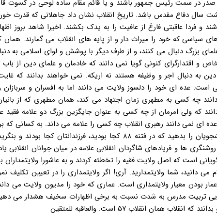
ی صدر در سمت رئیس جمهور باشند و یا قائم مقام ساده لوحی در کسوت قا
 هشت سال دفاع مقدس باشد. تاریخ انقلاب نشان داد جاهلانی که قدرت خون
و فردا عاقبتی فارغ از عافیت را به یدک بکشند. اخیرا شاهد بروز اظهار
 سیاسی که خود را میراث دار و از پایه های انقلاب می گمارند. همان ک
 بزرگ دنبال می کنند، و از طرف دیگر با پوشش و لوای اسلامی به دنبا
اص و اقتدارگرای کنونی گویا نمی دانند که خادمان و علمای دین از باب 
ین به دنبال اجر و وظیفه هستند نه اریکه. نمی خواهند بدانند که غای
است. عده ای خود را دلسوز ولایت می دانند اما به افسران و سربازان 
دانند چه کسی به مطهری زمان اجتهاد می کند، همان مطهری که از بانیان
انند که ولی امرمان از چه کسی به عنوان جایگزین بزرگ دو علامه فقید ع
عده ای نمی دانند رهبری انقلاب چه کسی را علامه می داند. به کسانی که ب
و نام از ولایت صحبت می کنند، پر واضح می خواهیم جواب دانشجویان را بدهید که در فتنه ۸۸ کجا بودید، فرزندانتان ک
وشنگری ها و فریادهای شاگردان انقلابی علامه در میان جوانان انقلابی یا
 گویانی است که اصل ولایت فقیه را تخطئه کردند و به عاشورا ولایتمداران 
م می دانید، شما ولایتمدارید. آری! اگر ولایتمداری را در تعیین تکلیف نم
 عمار بودن معیار ولایتمداری است. عماری که خود را مدیون ولایت می داند
نشجویی تربیت مدرس به شدت نسبت به برخی اظهارات سخیف هشدار می دهیم
همان انقلاب ۵۷ است. والعاقبه للمتقین