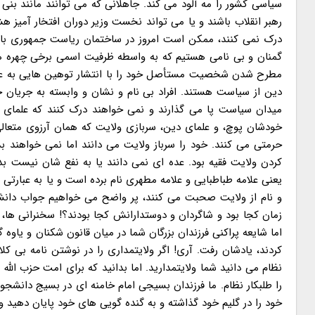
سیاسی کشور را مه آلود می کند. جاهلانی که می توانند مانند بن
رهبر انقلاب باشند و یا می تواند نخست وزیر دوران افتخار آمیز
درک نمی کنند، ممکن است امروز در ساختمان ریاست جمهوری باشند 
گمنان و بی نامی هستیم که به واسطه ظرفیت اسمی برخی چهره های
مطرح شدن شخصیت مستأصل خود را با انتشار توهین هایی به علمای
دین از سیاست هستند. افراد بی نام و نشان و وابسته به جریان خ
میدان سیاست پا می گذارند و نمی خواهند درک کنند که علمای د
خودشان پوچ، و علمای دین، سربازی ولایت که همان آرزوی متعالی 
حرمتی می کنند. خود را سرباز ولایت می دانند اما نمی خواهند ب
کردن ولایت فقیه بود. عده ای نمی دانند یا به نفع شان نیست بد
یعنی علامه طباطبایی و علامه مطهری نام برده است و یا به عبارتی 
زمان کجا بود و شاگردان و دوستدارانش کجا بودند؟! سخنرانی ها، ر
اما شایعه پراکنی فرزندان بزرگان شما در میان قانون شکنان و یاوه
کردند، یادشان رفت. آری! اگر ولایتمداری را در نوشتن نامه بی کلا
نظام می دانید شما ولایتمدارید. اما بدانید که برای امت حزب الله
را طلبکار نظام. ما فرزندان بسیجی امام خامنه ای در بسیج دا
خود را در گلیم خود گذاشته و به گنده گویی های خود پایان دهید و بدانند که انقلاب 