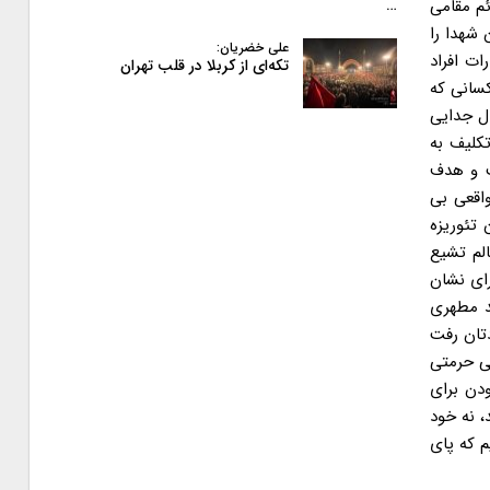
ئم مقامی
…
 شهدا را
علی خضریان:
ات افراد
تکه‌ای از کربلا در قلب تهران
سانی که
ل جدایی
تکلیف به
ت و هدف
واقعی بی
 تئوریزه
الم تشیع
رای نشان
جا بودند و بنگرید مطهری
دتان رفت
بی حرمتی
ودن برای
، نه خود
 که پای