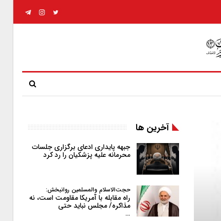
آخرین ها
جبهه پایداری ادعای برگزاری جلسات
محرمانه علیه پزشکیان را رد کرد
حجت‌الاسلام والمسلمین روانبخش:
راه مقابله با آمریکا مقاومت است، نه
مذاکره/ مجلس نباید حتی
…