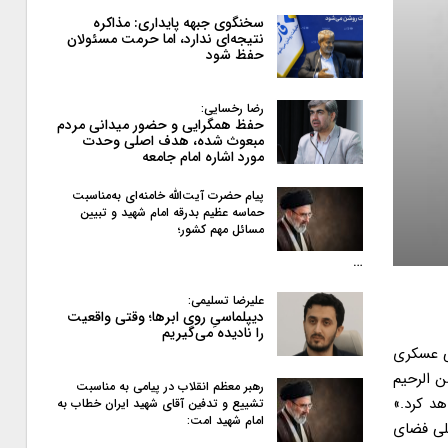
سخنگوی جبهه پایداری: مذاکره
نتیجه‌ای ندارد، اما حرمت مسئولان
حفظ شود
رضا رخسایی:
حفظ همگرایی و حضور میدانی مردم
مبعوث شده، هدف اصلی وحدت
مورد اشاره امام جامعه
پیام حضرت آیت‌الله خامنه‌ای به‌مناسبت
حماسه عظیم بدرقه امام شهید و تبیین
مسائل مهم کشور؛
…
علیرضا تسلیمی:
دیپلماسیِ روی ابرها؛ وقتی واقعیت
را نادیده می‌گیریم
ی عسکری
ن الرحیم
رهبر معظم انقلاب در پیامی به‌ مناسبت
د کرد.»
تشییع و تدفین آقای شهید ایران خطاب به
امام شهید امت:
للی فضای