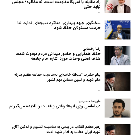
راه مقابله با آمریکا مقاومت است، نه مذاکره/ مجلس
نباید حتی
…
سخنگوی جبهه پایداری: مذاکره نتیجه‌ای ندارد، اما
حرمت مسئولان حفظ شود
رضا رخسایی:
حفظ همگرایی و حضور میدانی مردم مبعوث شده،
هدف اصلی وحدت مورد اشاره امام جامعه
پیام حضرت آیت‌الله خامنه‌ای به‌مناسبت حماسه عظیم بدرقه
امام شهید و تبیین مسائل مهم کشور؛
…
علیرضا تسلیمی:
دیپلماسیِ روی ابرها؛ وقتی واقعیت را نادیده می‌گیریم
رهبر معظم انقلاب در پیامی به‌ مناسبت تشییع و تدفین آقای
شهید ایران خطاب به امام شهید امت: