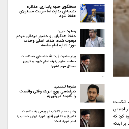
سخنگوی جبهه پایداری: مذاکره
نتیجه‌ای ندارد، اما حرمت مسئولان
حفظ شود
رضا رخسایی:
حفظ همگرایی و حضور میدانی مردم
مبعوث شده، هدف اصلی وحدت
مورد اشاره امام جامعه
پیام حضرت آیت‌الله خامنه‌ای به‌مناسبت
حماسه عظیم بدرقه امام شهید و تبیین
مسائل مهم کشور؛
…
علیرضا تسلیمی:
دیپلماسیِ روی ابرها؛ وقتی واقعیت
را نادیده می‌گیریم
ره شکست
در اجلاس
رهبر معظم انقلاب در پیامی به‌ مناسبت
ه کرد که
تشییع و تدفین آقای شهید ایران خطاب به
امام شهید امت:
بر اینکه