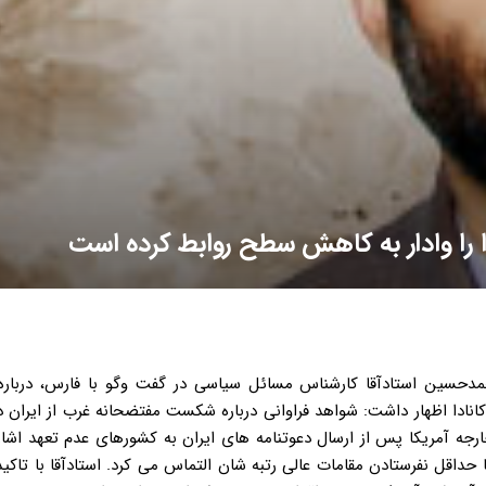
ا را وادار به کاهش سطح روابط کرده است
 محمدحسین استادآقا کارشناس مسائل سیاسی در گفت وگو با فارس، دربا
 کانادا اظهار داشت: شواهد فراوانی درباره شکست مفتضحانه غرب از ایران 
ارجه آمریکا پس از ارسال دعوتنامه های ایران به کشورهای عدم تعهد اشار
حداقل نفرستادن مقامات عالی رتبه شان التماس می کرد. استادآقا با تاکید 