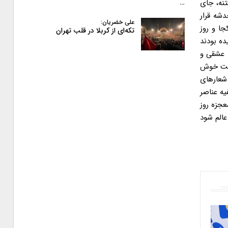
تنه، جای
…
دشه قرار
علی خضریان:
جا و روز
تکه‌ای از کربلا در قلب تهران
ده بودند
 عشقی و
 دلت خوش
شعارهای
یه عناصر
ده شد و معجزه روز
الم شود