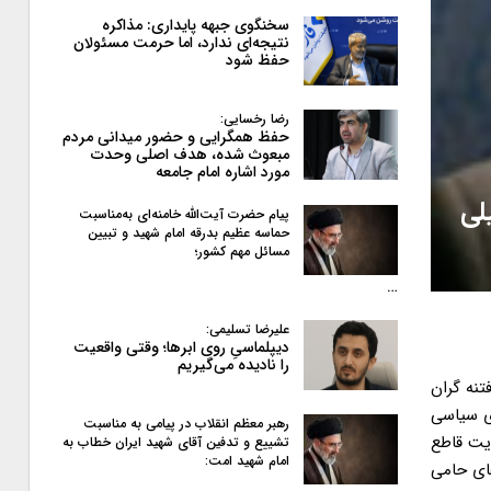
سخنگوی جبهه پایداری: مذاکره
نتیجه‌ای ندارد، اما حرمت مسئولان
حفظ شود
رضا رخسایی:
حفظ همگرایی و حضور میدانی مردم
مبعوث شده، هدف اصلی وحدت
مورد اشاره امام جامعه
لی
پیام حضرت آیت‌الله خامنه‌ای به‌مناسبت
حماسه عظیم بدرقه امام شهید و تبیین
مسائل مهم کشور؛
…
علیرضا تسلیمی:
دیپلماسیِ روی ابرها؛ وقتی واقعیت
را نادیده می‌گیریم
تنه گران
ای سیاسی
رهبر معظم انقلاب در پیامی به‌ مناسبت
ریت قاطع
تشییع و تدفین آقای شهید ایران خطاب به
امام شهید امت:
روهای حامی