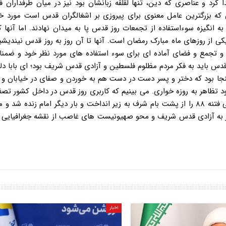
 کرد و عناصری که دین، تنها لقلقه زبانشان بود نیز در میان طرفداران ف
ه داری آن که بزرگترین عامل معنوی برای پیروزی بر اشغالگران قدس است مورد خ
ه انگیزه سوءاستفاده از تجمعات روز قدس پا به میدان نهادند. اما آنها ک
ی از روزهای ماه مبارک رمضان است. آنها تا آن روز به روز قدس نیندیشی
 و تجمع و فضای آماده ای برای سوء استفاده های مورد نظر خود و ضمنا
وز قدس باید به فکر مردم مظلوم فلسطین و آزادی قدس شریف بود؛ ای بابا
 بود که دختر و پسر دست در دست هم به خوردن و صفای در خیابان و 
 تظاهر به روزه خواری. می بینیم که کاربری روز قدس در داخل کشور تصف
انقلابی و مسلمان از انقلابی نمایان نامسلمانی شد که تشت رسوایی فتنه ۸۸ را از پشت بام شرف به زیر انداخت و بار دیگر امام زن
جر به آزادی قدس شریف و محو صهیونیست های غاصب از نقشه جغرافیایی ع
اخبار