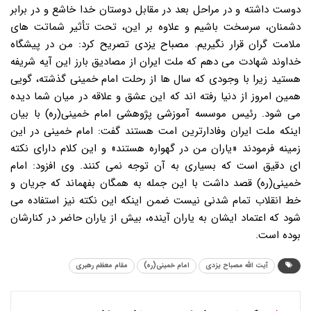
دوست داشته و در مراحل بعد در مقابل دوستان خدا خاشع و در برابر
دشمنان، سرسخت باشیم و علاوه بر این، تحت تأثیر شماتت های
ملامت گران قرار نگیریم. مصباح یزدی تصریح کرد: من در پیشگاه
خداوند شهادت می دهم که ملت ایران از مصادیق بارز این آیه شریفه
هستید زیرا با وجودی که سال ها از رحلت امام خمینی گذشته، گویی
همین امروز از دنیا رفته اند که این عشق و علاقه در میان شما دیده
می شود. رئیس موسسه آموزشی پژوهشی امام خمینی(ره) با بیان
اینکه ملت ایران وفادارترین امت هستند گفت: امام خمینی در این
زمینه فرمودند «یاران من در گهواره هستند» و این کلام دارای نکته
ای دقیق است که بسیاری به آن توجه نمی کنند. وی افزود: امام
خمینی(ره) قصد داشت با این جمله به همگان بفهماند که جریان و
خط انقلاب تمام شدنی نیست ضمن اینکه این نکته نیز استفاده می
شود که اعتماد ایشان به یاران آینده، بیش از یاران حاضر در کنارشان
بوده است.
آیت الله مصباح یزدی
امام خمینی(ره)
مقام معظم رهبری