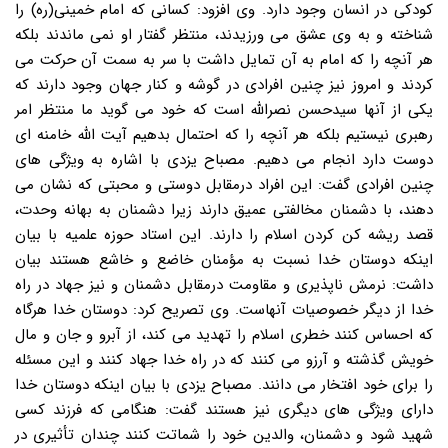
کودکی در انسان وجود دارد. وی افزود: کسانی که امام خمینی(ره) را
شناخته و به وی عشق می ورزیدند، منتظر گفتار او نمی ماندند بلکه
هر آنچه را که امام به آن تمایل داشت با سر به سمت آن حرکت می
کردند و امروز نیز چنین افرادی در گوشه و کنار جهان وجود دارند که
یکی از آنها سیدحسن نصرالله است که خود می گوید ما منتظر امر
رهبری نیستیم بلکه هر آنچه را که احتمال بدهیم آیت الله خامنه ای
دوست دارد انجام می دهیم. مصباح یزدی با اشاره به ویژگی های
چنین افرادی گفت: این افراد درمقابل دوستی و محبتی که نشان می
دهند، با دشمنان مخالفتی عمیق دارند زیرا دشمنان به بهانه وحدت،
قصد ریشه کن کردن اسلام را دارند. این استاد حوزه علمیه با بیان
اینکه دوستان خدا نسبت به مؤمنان خاضع و خاشع هستند بیان
داشت: نرمش ناپذیری و مقاومت درمقابل دشمنان و نیز جهاد در راه
خدا از دیگر خصوصیات آنهاست. وی تصریح کرد: دوستان خدا هرگاه
که احساس کنند خطری اسلام را تهدید می کند، از آبرو و جان و مال
خویش گذشته و آرزو می کنند که در راه خدا جهاد کنند و این مسئله
را برای خود افتخار می دانند. مصباح یزدی با بیان اینکه دوستان خدا
دارای ویژگی های دیگری نیز هستند گفت: هنگامی که فرزند کسی
شهید شود و دشمنان، والدین خود را شماتت کنند چندان تأثیری در