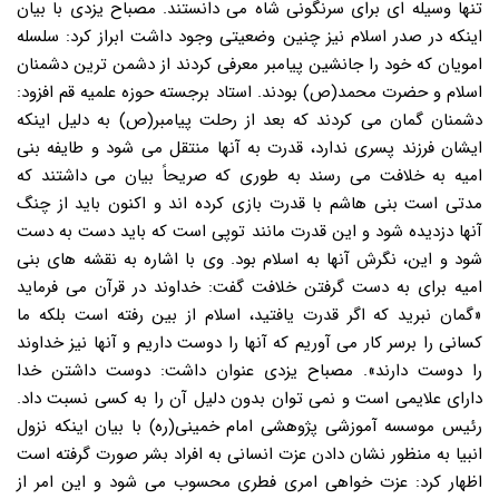
تنها وسیله ای برای سرنگونی شاه می دانستند. مصباح یزدی با بیان
اینکه در صدر اسلام نیز چنین وضعیتی وجود داشت ابراز کرد: سلسله
امویان که خود را جانشین پیامبر معرفی کردند از دشمن ترین دشمنان
اسلام و حضرت محمد(ص) بودند. استاد برجسته حوزه علمیه قم افزود:
دشمنان گمان می کردند که بعد از رحلت پیامبر(ص) به دلیل اینکه
ایشان فرزند پسری ندارد، قدرت به آنها منتقل می شود و طایفه بنی
امیه به خلافت می رسند به طوری که صریحاً بیان می داشتند که
مدتی است بنی هاشم با قدرت بازی کرده اند و اکنون باید از چنگ
آنها دزدیده شود و این قدرت مانند توپی است که باید دست به دست
شود و این، نگرش آنها به اسلام بود. وی با اشاره به نقشه های بنی
امیه برای به دست گرفتن خلافت گفت: خداوند در قرآن می فرماید
«گمان نبرید که اگر قدرت یافتید، اسلام از بین رفته است بلکه ما
کسانی را برسر کار می آوریم که آنها را دوست داریم و آنها نیز خداوند
را دوست دارند». مصباح یزدی عنوان داشت: دوست داشتن خدا
دارای علایمی است و نمی توان بدون دلیل آن را به کسی نسبت داد.
رئیس موسسه آموزشی پژوهشی امام خمینی(ره) با بیان اینکه نزول
انبیا به منظور نشان دادن عزت انسانی به افراد بشر صورت گرفته است
اظهار کرد: عزت خواهی امری فطری محسوب می شود و این امر از