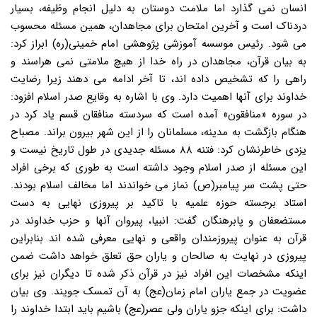
انسان نمی گذارد اما ملامت دوستان به دلیل انجام وظیفه، بسیار
دردناک است و آخرین امتحان برای مجاهدان، همین مسئله محسوب
می شود. رئیس موسسه آموزشی پژوهشی امام خمینی(ره) ابراز کرد:
به بیان قرآن، مجاهدان در راه خدا از هیچ ملامتی نمی هراسند و
راهی را که تشخیص داده اند، تا آخر ادامه می دهند زیرا رضایت
خداوند برای آنها اهمیت دارد. وی با اشاره به وقایع صدر اسلام افزود:
در سوره «منافقون» آمده است که سردسته منافقان قسم یاد کرد در
هنگام بازگشت به مدینه، مسلمانان را از این شهر بیرون براند. مصباح
یزدی خاطرنشان کرد: فتنه ۸۸ مسئله جدیدی در طول تاریخ نیست و
این مسئله از صدر اسلام وجود داشته است به طوری که برخی افراد
حتی پشت سر پیامبر(ص) نماز می خواندند اما مخالف اسلام بودند.
استاد برجسته حوزه علمیه با تاکید بر پیروزی نهایی به دست
مستضعفان و پابرهنگان گفت: انبیا، پیروان آنها و حزب خداوند در
قرآن به عنوان پیروزمندان واقعی و نهایی معرفی شده اند بنابراین
پیروزی در نهایت به صالحان و یاران حق تعلق خواهد داشت ضمن
اینکه مشخصات این افراد نیز در قرآن ذکر شده تا دیگران نیز برای
عضویت در جمع یاران امام زمان(عج) به آن تمسک جویند. وی بیان
داشت: برای اینکه جزو یاران ولی عصر(عج) باشیم باید ابتدا خداوند را