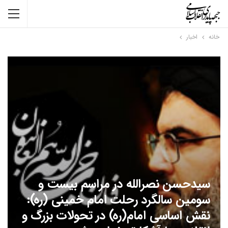
خانه
اخبار
سیدحسن نصرالله در مراسم بیست و
سومین سالگرد رحلت امام خمینی (ره):
نقش اساسی امام(ره) در تحولات بزرگ و