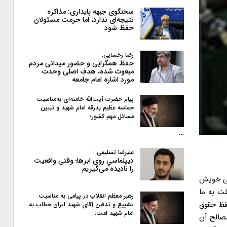
سخنگوی جبهه پایداری: مذاکره
نتیجه‌ای ندارد، اما حرمت مسئولان
حفظ شود
رضا رخسایی:
حفظ همگرایی و حضور میدانی مردم
مبعوث شده، هدف اصلی وحدت
مورد اشاره امام جامعه
پیام حضرت آیت‌الله خامنه‌ای به‌مناسبت
حماسه عظیم بدرقه امام شهید و تبیین
مسائل مهم کشور؛
…
علیرضا تسلیمی:
دیپلماسیِ روی ابرها؛ وقتی واقعیت
را نادیده می‌گیریم
انی خویش
لت به ما
رهبر معظم انقلاب در پیامی به‌ مناسبت
حفظ حقوق
تشییع و تدفین آقای شهید ایران خطاب به
امام شهید امت:
مصالح آن