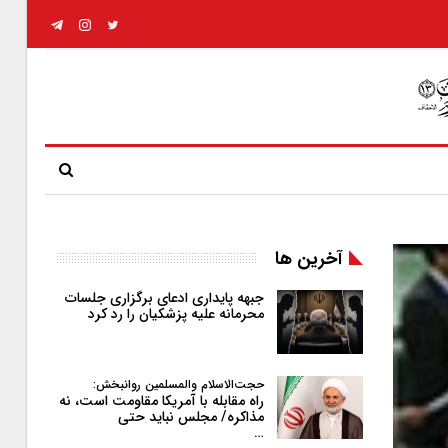
آخرین ها
جبهه پایداری ادعای برگزاری جلسات
محرمانه علیه پزشکیان را رد کرد
حجت‌الاسلام والمسلمین روانبخش:
راه مقابله با آمریکا مقاومت است، نه
مذاکره/ مجلس نباید حتی
…