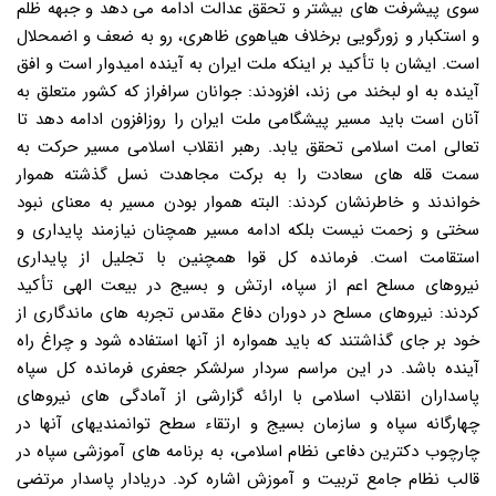
سوی پیشرفت های بیشتر و تحقق عدالت ادامه می دهد و جبهه ظلم
و استکبار و زورگویی برخلاف هیاهوی ظاهری، رو به ضعف و اضمحلال
است. ایشان با تأکید بر اینکه ملت ایران به آینده امیدوار است و افق
آینده به او لبخند می زند، افزودند: جوانان سرافراز که کشور متعلق به
آنان است باید مسیر پیشگامی ملت ایران را روزافزون ادامه دهد تا
تعالی امت اسلامی تحقق یابد. رهبر انقلاب اسلامی مسیر حرکت به
سمت قله های سعادت را به برکت مجاهدت نسل گذشته هموار
خواندند و خاطرنشان کردند: البته هموار بودن مسیر به معنای نبود
سختی و زحمت نیست بلکه ادامه مسیر همچنان نیازمند پایداری و
استقامت است. فرمانده کل قوا همچنین با تجلیل از پایداری
نیروهای مسلح اعم از سپاه، ارتش و بسیج در بیعت الهی تأکید
کردند: نیروهای مسلح در دوران دفاع مقدس تجربه های ماندگاری از
خود بر جای گذاشتند که باید همواره از آنها استفاده شود و چراغ راه
آینده باشد. در این مراسم سردار سرلشکر جعفری فرمانده کل سپاه
پاسداران انقلاب اسلامی با ارائه گزارشی از آمادگی های نیروهای
چهارگانه سپاه و سازمان بسیج و ارتقاء سطح توانمندیهای آنها در
چارچوب دکترین دفاعی نظام اسلامی، به برنامه های آموزشی سپاه در
قالب نظام جامع تربیت و آموزش اشاره کرد. دریادار پاسدار مرتضی