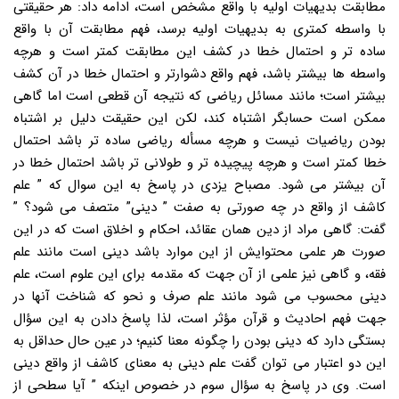
مطابقت بدیهیات اولیه با واقع مشخص است، ادامه داد: هر حقیقتی
با واسطه کمتری به بدیهیات اولیه برسد، فهم مطابقت آن با واقع
ساده تر و احتمال خطا در کشف این مطابقت کمتر است و هرچه
واسطه ها بیشتر باشد، فهم واقع دشوارتر و احتمال خطا در آن کشف
بیشتر است؛ مانند مسائل ریاضی که نتیجه آن قطعی است اما گاهی
ممکن است حسابگر اشتباه کند، لکن این حقیقت دلیل بر اشتباه
بودن ریاضیات نیست و هرچه مسأله ریاضی ساده تر باشد احتمال
خطا کمتر است و هرچه پیچیده تر و طولانی تر باشد احتمال خطا در
آن بیشتر می شود. مصباح یزدی در پاسخ به این سوال که ” علم
کاشف از واقع در چه صورتی به صفت ” دینی” متصف می شود؟ ”
گفت: گاهی مراد از دین همان عقائد، احکام و اخلاق است که در این
صورت هر علمی محتوایش از این موارد باشد دینی است مانند علم
فقه، و گاهی نیز علمی از آن جهت که مقدمه برای این علوم است، علم
دینی محسوب می شود مانند علم صرف و نحو که شناخت آنها در
جهت فهم احادیث و قرآن مؤثر است، لذا پاسخ دادن به این سؤال
بستگی دارد که دینی بودن را چگونه معنا کنیم؛ در عین حال حداقل به
این دو اعتبار می توان گفت علم دینی به معنای کاشف از واقع دینی
است. وی در پاسخ به سؤال سوم در خصوص اینکه ” آیا سطحی از