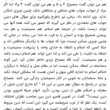
هم می توان گفت مجموع ۴ و ۵ و هم می توان گفت ۳ و۶؛ اما اگر
مراد از جواب، جواب های متنافی و متناقض باشد چنین چیزی امکان
ندارد. وی ادامه داد: برخی نیز باطرح پلورالیزم برای سؤال های دینی
جواب های متعددی در نظر می گیرند که تصور می کنند همه آنها می
تواند درست باشد؛ در نتیجه هم اسلام، هم مسیحیت و هم بت
پرستی صحیح بوده و انسان را به قرب به خدا می رساند در حالی که
چنین چیزی ممکن نیست، چرا که جواب ها با یکدیگر متناقض اند و
مثلا کسی که اسلام و اعتقاد به خدای واحد را پذیرفت، مسیحیت و
اعتقاد به تثلیث را نفی می کند و لذا نمی تواند هم اسلام درست باشد
و هم مسیحیت. آیت الله مصباح یزدی خاطر نشان کرد: این گونه
مسامحه در اعتقاد ممکن نیست اما در مقام عمل و ارتباط با دیگران،
احکام اسلام به اندازه کافی سهل و آسان هست که مشکلی ایجاد نکند
و مثلا مسلمانان به خوبی در کنار مسیحیان زندگی می کنند. مصباح
یزدی در پاسخ به سؤال نهم مبنی بر این که ” آیا خارج کردن خیلی از
معارف و احکام عقلی از دینی بودن، تأیید اتهام صرفا اخروی بودن
دین نیست؟” گفت: در تعیین قلمرو دین بین صاحب نظران اختلاف
است: یک نظر که از غرب سرچشمه می گیرد این است که دین مربوط
به رابطه انسان با خدا و آخرت است و به امور دنیایی انسان ربطی