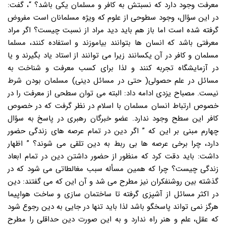
معرفت وجود دارد که نسبتش به کافر و مسلمان یکی باشد؟ “، گفت:
در این سؤال، وجود سطوحی از علوم که ویژه مسلمانان است مفروض
گرفته شده است اما باز هم باید دید مراد از نسبت چیست؟ اگر مراد
معرفتی باشد که انسان ها بتوانند بیاموزند و استفاده کنند، مسلما
مسلمان و کافر در آن یکسانند زیرا می توانند از استاد یاد بگیرند و یا
در آزمایشگاه تجربه کنند و لذا برای کسب معرفت و شناخت به
مسائل در علم حصولی( حتی در مسائل دینی) مسلمان بودن شرط
نیست. مصباح یزدی ادامه داد: البته می توان سطحی از معرفت را در
خصوص ارتباط انسان مسلمان با اسلام در نظر گرفت که در خصوص
کافر این سطح وجود ندارد. عضو خبرگان رهبری در پاسخ به سؤال
چهارم مبنی بر این که ” اگر دین در تمام عرصه های زندگی حضور
دارد، چرا برخی عرصه ها بی ربط به دین تلقی می شوند؟ ” اظهار
داشت: باید دقت کرد که منظور از حضور داشتن دین در تمام ابعاد
زندگی چیست؟ چرا که همین مسأله سبب مغالطاتی می شود که در
گذشته بین روشنفکران نیز مطرح می شد و آن این که می گفتند: دین
در اکثر مسائل از آشپزی گرفته تا ساختمان سازی و ساخت هواپیما
هرگز نمی تواند پاسخگو باشد لذا باید تنها در جایی به دین رجوع شود
که عقل، علم و هنر راه ندارد و به این صورت دین حداقلی را مطرح