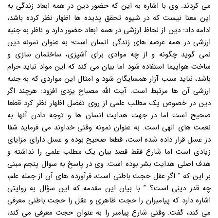
می کردند. وی با اشاره به این که حضور دین در همه ابعاد زندگی به
این معنا نیست که در شیوه تحقق پدیده ها اظهار نظر کرده باشد،
ادامه داد: دین از لحاظ ارزشی در همه ابعاد حضور دارد و ناظر به جنبه
ارزشی در همه عرصه های زندگی انسان است؛ به عنوان نمونه دین
نمی گوید چگونه و از چه موادی برای آشپزی، ساختمان سازی و
ساخت هواپیما استفاده شود اما بیان می کند که این مواد نباید حرام
باشد، نباید سبب آزار همسایگان شود و امثال این مواردی که به جنبه
ارزشی آن ها مرتبط است. آیت الله مصباح یزدی افزود: هرچند اگر
دین در خصوص یک مطلب علمی از روی تفضل اظهار نظر کرد قطعا
صحیح است اما در جهت هدایت انسان ها و توجه دادن آنها به
نعمت های الهی است. به عنوان نمونه وقتی خداوند می فرماید شفا
در عسل قرار داده شده است، قطعا صحیح بوده و عسل دارای مزایای
زیادی است اما شارع فقط قصد بیان یک مطلب علمی را نداشته و
هدف اصلی هدایت بشر بوده است. وی در پاسخ به سوال پنجم مبنی
بر این که ” اگر عقل حجت باطنی است، فرآورده های آن از جمله علم،
چه قدر دینی است؟ ” با بیان این مقدمه که این سؤال به روایتی
اشاره دارد که پیامبران را حجت ظاهری و عقل را حجت باطنی معرفی
می کند، گفت: وقتی شارع پیامبر را به عنوان حجت معرفی می کند،