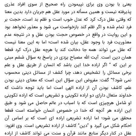
یعنی با بودن وی برای نپیمودن راه صحیح از سوی افراد عذری
پذیرفته نیست و همین مسأله در مورد عقل هم جریان دارد بدین معنا
که وقتی عقل درک کرد که عدل خوب است و ظلم بد است، حجت بر
فرد تمام شده و اگر ظلم کند بازخواست می شود و معذور نخواهد بود
و این روایت در واقع در خصوص حجت بودن عقل و در نتیجه عدم
معذوریت فرد با وجود عقل، بیان شده است؛ اما به این معنا نیست
که عقل می تواند همه جا دخالت کند یا هرچه عقل درک کرد قطعا
همان دین است. آیت الله مصباح یزدی در پاسخ به سؤال ششم مبنی
بر این که ” اگر اراده خدا این باشد که انسان از طریق عقل و علم
برخی مسائل را تشخیص دهد، چرا کشف از مسائل دینی محسوب
نمی شود؟” گفت: مفروض این سؤال این است که معنای دینی بودن
علم، کاشف بودن آن از اراده الهی است اما باید توجه داشت که
خداوند متعال دارای دو اراده تکوینی و تشریعی است که اراده تکوینی
او شامل هرچیزی است که با اسباب در عالم حاصل می شود و طبق
این اراده هر آنچه که خدا در خصوص انسان خواسته است قطعا
محقق می شود؛ اما اراده تشریعی اراده ای است که بر اساس آن
احکام شکل می گیرد و “دین” کاشف از اراده تشریعی است. وی افزود:
عقل در کنار دیگر منابع مانند قرآن و سنت می تواند کاشف از اراده