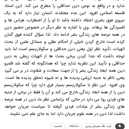
ندارد و در واقع به نوعی دین حداقلی را مطرح می کند. این استاد
فلسفه اسلامی افزود: این عده معتقدند انسان نیاز دارد که به یک
نیروی فوق بشری اعتقاد داشته باشد تا او را از اضطراب، هراس ها و
افسردگی ها برهاند. وی با اشاره به نظر دیگر در خصوص حضور دین
در همه عرصه های زندگی بشر ادامه داد: لذا سؤال کننده فوق گمان
کرده است خارج کردن خیلی از احکام عقلی و مسائل علمی از بحث
الهیات، تأیید نظر اول یعنی دین حداقلی و سکولاریسم است اما باید
توجه داشت که جدا کردن برخی بحث ها از الهیات ربطی به دین
حداقلی و تأیید این نظریه ندارد چرا که همانگونه که گفته شد قلمرو
دین همه ابعاد زندگی بشر را از جهت سعادت و شقاوت در بر می گیرد
یعنی ناظر به جنبه ارزشی پدیده ها و نه شیوه تحقق پدیده ها است.
وی افزود: این نظر با سکولاریسم بسیار فرق دارد چرا که سکولاریسم
دین را از همه ابعاد زندگی خارج می کند و آن را فقط در برخی از جنبه
های فردی روا می دارد در حالی که براساس نظر ما، دین در همه عرصه
های زندگی بشر از عبادات فردی گرفته تا سیاست جریان خواهد
داشت لذا دین در همه علوم جریان دارد اما به جای علم نمی نشیند.
آیت الله مصباح یزدی
دانشگاه
نشست