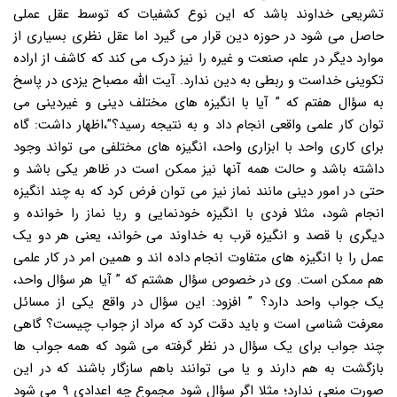
تشریعی خداوند باشد که این نوع کشفیات که توسط عقل عملی
حاصل می شود در حوزه دین قرار می گیرد اما عقل نظری بسیاری از
موارد دیگر در علم، صنعت و غیره را نیز درک می کند که کاشف از اراده
تکوینی خداست و ربطی به دین ندارد. آیت الله مصباح یزدی در پاسخ
به سؤال هفتم که ” آیا با انگیزه های مختلف دینی و غیردینی می
توان کار علمی واقعی انجام داد و به نتیجه رسید؟”،اظهار داشت: گاه
برای کاری واحد با ابزاری واحد، انگیزه های مختلفی می تواند وجود
داشته باشد و حالت همه آنها نیز ممکن است در ظاهر یکی باشد و
حتی در امور دینی مانند نماز نیز می توان فرض کرد که به چند انگیزه
انجام شود، مثلا فردی با انگیزه خودنمایی و ریا نماز را خوانده و
دیگری با قصد و انگیزه قرب به خداوند می خواند، یعنی هر دو یک
عمل را با انگیزه های متفاوت انجام داده اند و همین امر در کار علمی
هم ممکن است. وی در خصوص سؤال هشتم که ” آیا هر سؤال واحد،
یک جواب واحد دارد؟ ” افزود: این سؤال در واقع یکی از مسائل
معرفت شناسی است و باید دقت کرد که مراد از جواب چیست؟ گاهی
چند جواب برای یک سؤال در نظر گرفته می شود که همه جواب ها
بازگشت به هم دارند و یا می توانند باهم سازگار باشند که در این
صورت منعی ندارد؛ مثلا اگر سؤال شود مجموع چه اعدادی ۹ می شود