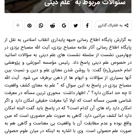
سئوالات مربوط به “علم دینی”
به اشتراک گذاری
به گزارش پایگاه اطلاع رسانی جبهه پایداری انقلاب اسلامی به نقل از
پایگاه اطلاع رسانی آثار علامه مصباح یزدی، آیت الله مصباح یزدی در
چهارمین نشست از سلسله نشست های علم دینی به سؤالات اساتید
در خصوص علم دینی پاسخ داد. رئیس مؤسسه آموزشی و پژوهشی
امام خمینی(ره) گفت: با روشن شدن معنای علم و دین و نسبت بین
آنها بسیاری از سؤالات و ابهام ها از ذهن برطرف می شود. آیت الله
مصباح یزدی در پاسخ به این سوال که ” علم به معنای کشف واقعیت
تا چه حد امکان دارد؟ “، اظهار داشت: محوری ترین مسأله در معرفت
شناسی همین مسأله است که اولا آیا معرفت حقیقی امکان دارد و اگر
امکان دارد راه های آن کدام است؟ که در پاسخ باید گفت البته امکان
دارد اما کشف مراتبی دارد: گاهی به صورت علم حضوری است که عین
واقع بوده و عدم مطابقت آن با واقعیت بی معناست و گاهی هم به
صورت علم حصولی است. وی با اشاره به اینکه در میان علوم حصولی