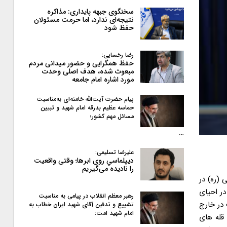
سخنگوی جبهه پایداری: مذاکره
نتیجه‌ای ندارد، اما حرمت مسئولان
حفظ شود
رضا رخسایی:
حفظ همگرایی و حضور میدانی مردم
مبعوث شده، هدف اصلی وحدت
مورد اشاره امام جامعه
پیام حضرت آیت‌الله خامنه‌ای به‌مناسبت
حماسه عظیم بدرقه امام شهید و تبیین
مسائل مهم کشور؛
…
علیرضا تسلیمی:
دیپلماسیِ روی ابرها؛ وقتی واقعیت
را نادیده می‌گیریم
 خواهد شد. رهبر انقلاب اسلامی تاکید کردند: تحریم ها نمی تواند ملت ایران را از حرکت رو به جلو بازدارد بلکه تنها تاثیر آن عمیق تر شدن نفرت ملت از غرب خواهد بود. حضرت آیت الله خامنه ای خاطر نشان کردند: ملت ایران اکنون در حال حرکت در دامنه است و آن روزی که به قله برسد، دشمنی ها و معارضه های خباثت آمیز نیز به پایان خواهد رسید. ایشان در بخش دیگری از سخنان خود، جنبش ها و انقلاب های منطقه را از یمن و بحرین تا مصر و لیبی و تونس و دیگر کشورهایی که آتش زیر خاکستر هستند، نمونه بارزی از تلاش ملتها برای رسیدن به عزت ملی، عدالت و آزادی در زیر سایه اسلام دانستند و تاکید کردند: سخن از بیداری اسلامی در این جنبش ها، سخنی
رهبر معظم انقلاب در پیامی به‌ مناسبت
تشییع و تدفین آقای شهید ایران خطاب به
امام شهید امت: