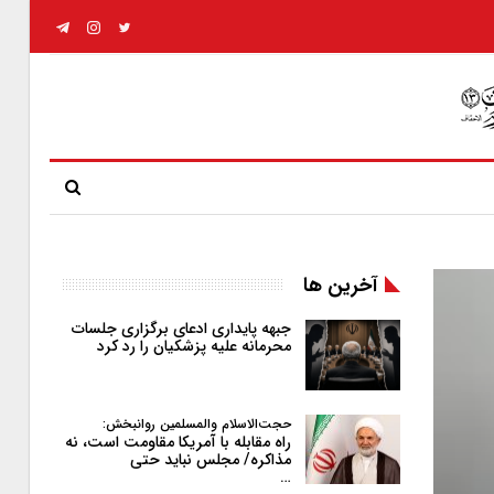
آخرین ها
جبهه پایداری ادعای برگزاری جلسات
محرمانه علیه پزشکیان را رد کرد
حجت‌الاسلام والمسلمین روانبخش:
راه مقابله با آمریکا مقاومت است، نه
مذاکره/ مجلس نباید حتی
…