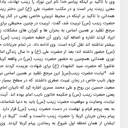
وی با تاکید بر اینکه پیامبر خدا نام این نوزاد را زینب نهادند، 
معنی زینت پدر است و در مکتب حضرت علی (ع) این دختر زینت 
همدانی با تاکید بر اینکه در محیط تربیتی خاصی یعنی در کنار پ
حضرت زینب (س) تربیت شد، گفت: تربیت در چنین محیطی برای ا
مرجع تقلید بر همین اساس به بحران ها و کوران های مشکلات زم
بیشتر نداشته اند نقل کرده است. وی ادامه داد: در تمام جریان
(س) حضور داشته اند؛ 
نوری همدانی همچنین به حضور حضرت زینب (س) در واقعه کربلا و 
عاشورا که حضرت سید الشهداء (ع) برای شهادت عزیمت کردند حضر
شد. *نیابت حضرت زینب(س( این مرجع تقلید بر همین اساس نیابت
چهار نایب خاص در زمان غیبت صغری داشتند که در سطح بسیار بالا
یعنی حضرت زینب (س) و حکیمه خاتون نایب امام بوده اند. آیت ال
نیابت، وصایت و موقعیت حضرت زینب (س) باید به دنیا شناسانده شو
به بعد پرچم قیام و نهضت در دست حضرت زینب (س) قرار دارد.
پیام رسان جریان کربلا را حضرت زینب دانست و گفت: “کربلا در کر
ایشان از همان لحظه اول شروع به رساندن پیام کربلا کردند. وی