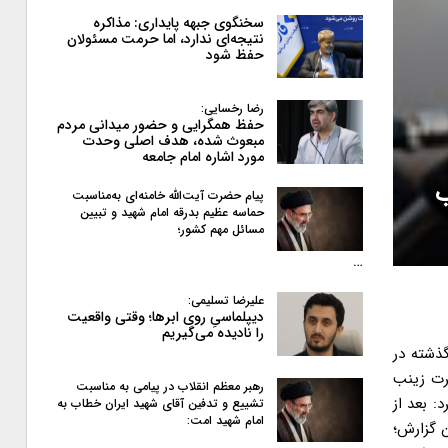
سخنگوی جبهه پایداری: مذاکره
نتیجه‌ای ندارد، اما حرمت مسئولان
حفظ شود
رضا رخسایی:
حفظ همگرایی و حضور میدانی مردم
مبعوث شده، هدف اصلی وحدت
مورد اشاره امام جامعه
ب
پیام حضرت آیت‌الله خامنه‌ای به‌مناسبت
حماسه عظیم بدرقه امام شهید و تبیین
مسائل مهم کشور؛
…
علیرضا تسلیمی:
دیپلماسیِ روی ابرها؛ وقتی واقعیت
را نادیده می‌گیریم
گذشته در
رت زینب
رهبر معظم انقلاب در پیامی به‌ مناسبت
ریح کرد: بعد از
تشییع و تدفین آقای شهید ایران خطاب به
امام شهید امت:
ن گزارش؛