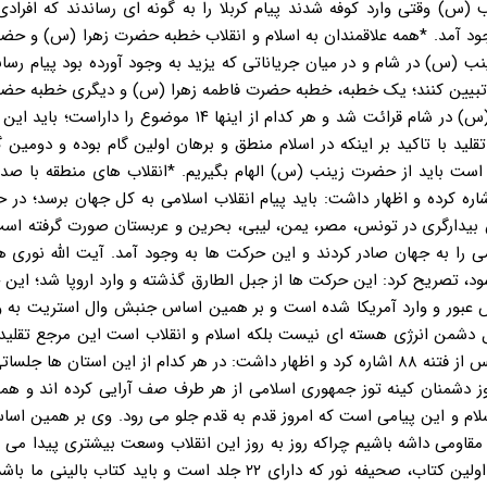
 وقتی وارد کوفه شدند پیام کربلا را به گونه ای رساندند که افرادی 
وجود آمد. *همه علاقمندان به اسلام و انقلاب خطبه حضرت زهرا (س) و ح
ب (س) در شام و در میان جریاناتی که یزید به وجود آورده بود پیام رسان
حتما تبیین کنند؛ یک خطبه، خطبه حضرت فاطمه زهرا (س) و دیگری خطبه ح
(س) که خطبه حضرت زهرا )س) در مدینه و خطبه حضرت زینب (س) در شام قرائت شد و هر کدام از اینها ۱۴ موضو
قلید با تاکید بر اینکه در اسلام منطق و برهان اولین گام بوده و دومین 
ی است باید از حضرت زینب (س) الهام بگیریم. *انقلاب های منطقه با صدو
ه کرده و اظهار داشت: باید پیام انقلاب اسلامی به کل جهان برسد؛ در 
ن بیدارگری در تونس، مصر، یمن، لیبی، بحرین و عربستان صورت گرفته است
امی را به جهان صادر کردند و این حرکت ها به وجود آمد. آیت الله نوری ه
د، تصریح کرد: این حرکت ها از جبل الطارق گذشته و وارد اروپا شد؛ این
س اطلس عبور و وارد آمریکا شده است و بر همین اساس جنبش وال استریت به 
ل دشمن انرژی هسته ای نیست بلکه اسلام و انقلاب است این مرجع تقلید 
سخنان خود به سفر به ۱۰ استان برای دیدار چهره به چهره با مردم پس از فتنه ۸۸ اشاره کرد و اظهار داشت: در هر کدام از این استان 
مروز دشمنان کینه توز جمهوری اسلامی از هر طرف صف آرایی کرده اند و هما
لام و این پیامی است که امروز قدم به قدم جلو می رود. وی بر همین اس
 مقاومی داشه باشیم چراکه روز به روز این انقلاب وسعت بیشتری پیدا می 
الله نوری همدانی همچنین توصیه به مطالعه ۳ کتاب کرد و گفت: اولین کتاب، صحیفه نور که دارای ۲۲ جلد است و باید 