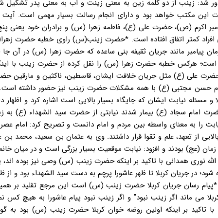
یادآور شد: زینب از دو کلمه زین به معنی زینت و اَب به معنی پدر تشکیل ش
این مکتب خواهد بود و دارای انجام رسالت بسیار مهمی است. آیت ال
یامبر اکرم (ص)، حضرت علی (ع)، فاطمه زهرا (س) و برادران خود یعنی پ
فراد کمتر اتفاق افتاده است. *حضرت زینب(س) راوی خطبه حضرت زهرا
ان پیامبر مانند جریان ثقیفه بنی ساعده که حضرت زهرا (س) در آن جا 
ات حضرت علی (ع) مثل جریان خلافت ایشان، قاسطین، ناکثین و مارقین حض
بعد از حضرت علی (ع) و ۱۰ سال زندگی امام حسن مجتبی (ع) با همه مشکلات حضرت زینب نیز حضور داشته اس
مسئله نیابت ایشان که جایگاه بسیار بالایی است اشاره کرد و اظهار دا
ت امام سجاد (ع) بیمار شدند نیابتی از حضرت سید الشهداء (ع) به زی
 را به معنای واسطه بین مردم و امام دانست و تصریح کرد: امام عصر (
یی از تعهد، علم و تقوا قرار داشتند. وی به عثمان بن سعید، محمد بن 
له نوری همدانی با تاکید بر اینکه حضرت زینب (س) وصی نیز بوده اند، ی
د؛ در جریان کربلا تا ظهر عاشورا پرچم به دست سید الشهداء بود و از ظه
 *پیام رسان جریان کربلا حضرت زینب (س) است این مرجع تقلید بر هم
بلا می ماند اگر زینب نبود” و اگر زینب نبود پیام عاشورا به هیچ کس ن
 با تاکید بر اینکه اولین روضه خوان کربلا حضرت زینب (س) بود به گون