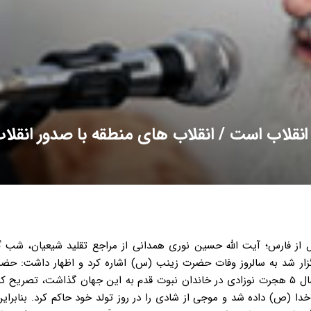
انقلاب است / انقلاب های منطقه با صدور انقلا
قل از فارس؛ آیت الله حسین نوری همدانی از مراجع تقلید شیعیان، شب 
رگزار شد به سالروز وفات حضرت زینب (س) اشاره کرد و اظهار داشت: حض
پیام رسان جریان عاشورا است. این مرجع تقلید با بیان اینکه در سال ۵ هجرت نوزادی در خاندان نبوت قدم به این جهان گذاشت، تص
دا (ص) داده شد و موجی از شادی را در روز تولد خود حاکم کرد. بنابرای