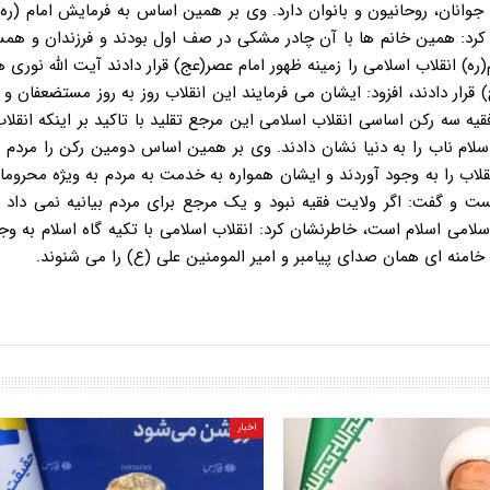
یی مانند نخبگان، جوانان، روحانیون و بانوان دارد. وی بر همین اساس به فرمایش امام (ر
ح کرد: همین خانم ها با آن چادر مشکی در صف اول بودند و فرزندان و همس
 شده اند. *امام(ره) انقلاب اسلامی را زمینه ظهور امام عصر(عج) قرار دادند آیت الله نوری
ج) قرار دادند، افزود: ایشان می فرمایند این انقلاب روز به روز مستضعفان و
فقیه سه رکن اساسی انقلاب اسلامی این مرجع تقلید با تاکید بر اینکه انقلا
اسلام ناب را به دنیا نشان دادند. وی بر همین اساس دومین رکن را مردم
 انقلاب را به وجود آوردند و ایشان همواره به خدمت به مردم به ویژه محروم
ت و گفت: اگر ولایت فقیه نبود و یک مرجع برای مردم بیانیه نمی داد ا
اسلامی اسلام است، خاطرنشان کرد: انقلاب اسلامی با تکیه گاه اسلام به وج
له خامنه ای همان صدای پیامبر و امیر المومنین علی (ع) را می شنوند.
اخبار