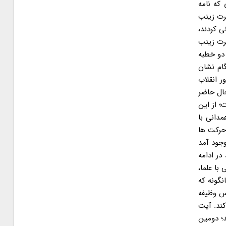
که نامه
ضرت زینب
ی کردند،
ضرت زینب
ع را داراست؛ باید این دو خطبه
گام نشان
ر انقلاب
حال حاضر
؛ از این
مدانی با
 حرکت ها
وجود آمد
در ادامه
ها جلساتی با علما،
نگونه که
اس وظیفه
کند. آیت
کتاب بالینی ما باشد؛ دومین