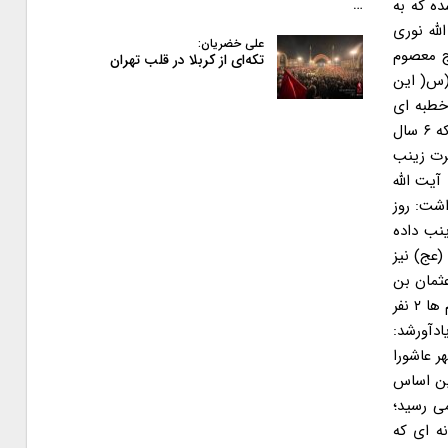
ده که به
…
له نوری
علی خضریان:
نج معصوم
تکه‌ای از کربلا در قلب تهران
(س( این
خطبه ای
ایراد کردند اشاره و اضافه کرد: راوی آن خطبه حضرت زینب (س) است؛ هرکس خطبه حضرت زهرا (س) را نقل کرده از حضرت زینب با اینکه ۶ سال
رت زینب
ت. آیت الله
شت: روز
نب داده
عج) نیز
عثمان بن
سعید، حسین بن روح و علی محمد سمری اشاره کرد که نایبان امام زمان (عج) بودند و افزود: نیابت موقعیت بسیار بزرگی است و در میان خانم ها ۲ نفر
ادآورشد:
ر عاشورا
ین اساس
می رسید؛
ه ای که