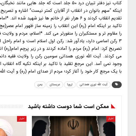
کتاب نیز دفتر تبیان درد ۵۰ جلد است که جلد ها
اینکه “سهم بانوان در انقلاب از آقایان کمتر نیست” اشاره و تصری
تقدیم انقلاب کردند و ۶ هزار نفر از خانم ها نیز شهید
تاکید بر اینکه امام (ره) این انقلاب را زمینه ساز ظهور امام عصر(ع
را مقاوم تر و مستکبران را منفورتر می کند. *اسلام، مردم و ولایت 
۳ رکن اساسی دارد، یادآور شد: رکن اول اسلام است و امام راحل 
تصریح کرد: امام (ره) مردم را آماده کردند و در زیر پرچم امام(ره)
می کردند. آیت الله نوری همدانی سومین رکن را ولایت فقیه دانس
وجود نمی آمد. این مرجع تقلید با تاکید بر اینکه تکیه گاه انقلاب 
با یک مرجع کار خود را آغاز کرد؛ مردم از صدای امام (ره) و آیت ال
آیت الله نوری همدانی
اروپا
عربستان
یمن
ممکن است شما دوست داشته باشید
اخبار
اخبار