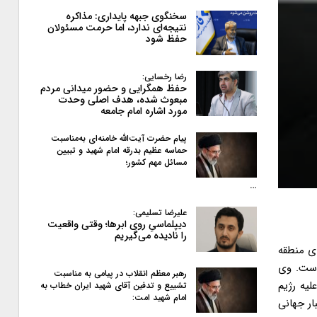
سخنگوی جبهه پایداری: مذاکره
نتیجه‌ای ندارد، اما حرمت مسئولان
حفظ شود
رضا رخسایی:
حفظ همگرایی و حضور میدانی مردم
مبعوث شده، هدف اصلی وحدت
مورد اشاره امام جامعه
پیام حضرت آیت‌الله خامنه‌ای به‌مناسبت
حماسه عظیم بدرقه امام شهید و تبیین
مسائل مهم کشور؛
…
علیرضا تسلیمی:
دیپلماسیِ روی ابرها؛ وقتی واقعیت
را نادیده می‌گیریم
ای منطقه
است. وی
رهبر معظم انقلاب در پیامی به‌ مناسبت
لیه رژیم
تشییع و تدفین آقای شهید ایران خطاب به
امام شهید امت:
ار جهانی