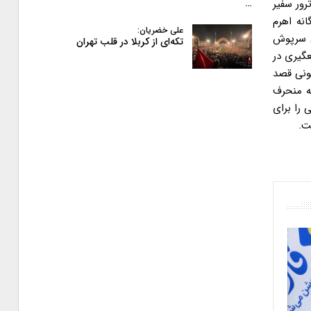
رور سفیر
…
نه اهرم
علی خضریان:
ن سرپوش
تکه‌ای از کربلا در قلب تهران
عگیری در
ونی قصد
ه منحرف
 را برای
ت.