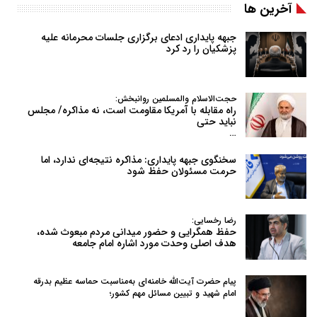
آخرین ها
جبهه پایداری ادعای برگزاری جلسات محرمانه علیه
پزشکیان را رد کرد
حجت‌الاسلام والمسلمین روانبخش:
راه مقابله با آمریکا مقاومت است، نه مذاکره/ مجلس
نباید حتی
…
سخنگوی جبهه پایداری: مذاکره نتیجه‌ای ندارد، اما
حرمت مسئولان حفظ شود
رضا رخسایی:
حفظ همگرایی و حضور میدانی مردم مبعوث شده،
هدف اصلی وحدت مورد اشاره امام جامعه
پیام حضرت آیت‌الله خامنه‌ای به‌مناسبت حماسه عظیم بدرقه
امام شهید و تبیین مسائل مهم کشور؛
…