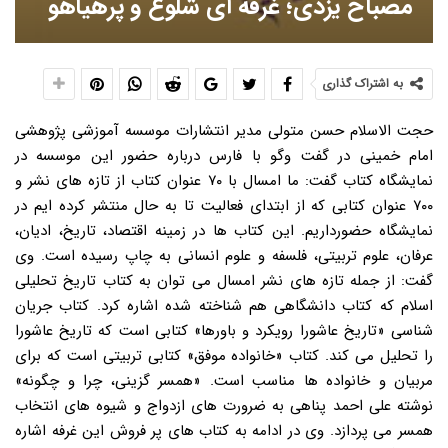
مصباح یزدی؛ غرفه ای شلوغ و پرهیاهو
به اشتراک گذاری
حجت الاسلام حسن متولی مدیر انتشارات موسسه آموزشی پژوهشی
امام خمینی در گفت وگو با فارس درباره حضور این موسسه در
نمایشگاه کتاب گفت: ما امسال با ۷۰ عنوان کتاب از تازه های نشر و
۷۰۰ عنوان کتابی که از ابتدای فعالیت تا به حال منتشر کرده ایم در
نمایشگاه حضورداریم. این کتاب ها در زمینه اقتصاد، تاریخ، ادیان،
عرفان، علوم تربیتی، فلسفه و علوم انسانی به چاپ رسیده است. وی
گفت: از جمله تازه های نشر امسال می توان به کتاب تاریخ تحلیلی
اسلام که کتاب دانشگاهی هم شناخته شده اشاره کرد. کتاب جریان
شناسی «تاریخ عاشورا رویکرد و باورها» کتابی است که تاریخ عاشورا
را تحلیل می کند. کتاب «خانواده موفق» کتابی تربیتی است که برای
مربیان و خانواده ها مناسب است. «همسر گزینی، چرا و چگونه»
نوشته علی احمد پناهی به ضرورت های ازدواج و شیوه های انتخاب
همسر می پردازد. وی در ادامه به کتاب های پر فروش این غرفه اشاره