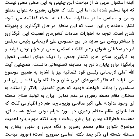
البته استقبال غربی ها از مباحث این چنینی به این معنی معنی نیست
که آنها تسلیم شده اند، اما این نکته که فتوای رهبری به عنوان منطق
رسمی و سیاسی ما در مذاکرات مختلف به بحث گذاشته می شود،
نشان دهنده ی این است که این منطق در حال اثرگذاری و پذیرفته
شدن است. توجه به اظهارات مقامات کشورمان اهمیت این اثرگذاری
را بیشتر روشن می سازد؛ در این خصوص علی لاریجانی رئیس مجلس
نیز در سخنانی فتوای رهبر انقلاب اسلامی مبنی بر حرام بودن تولید و
به کارگیری سلاح های کشتار جمعی را «یک مبنای اساسی تحول
برانگیز» برای پایان دادن به مسابقه تسلیحاتی دانست. همچنین آیت
الله آملی لاریجانی رئیس قوه قضائیه نیز با اشاره به همین موضوع
می افزاید که «اگر کشورهای غربی شان و جایگاه ولی فقیه و ولی امر
مسلمین را بدانند خواهند فهمید که هیچ تضمینی بالاتر از استناد به
سخنان مقام معظم رهبری در عدم تمایل ایران به تولید سلاح هسته
ای وجود ندارد.» علی اکبر صالحی وزیرخارجه هم در اظهاراتی گفت که
«با فتوای مقام معظم رهبری در مورد حرام بودن سلاح هسته ای،
ذهنیت خطرناک بودن ایران فرو ریخت.» چند نکته مهم درباره اهمیت
موضوع فتوای مقام معظم رهبری و نگاه دینی و فقهی ایشان به
مسئله هسته ای ذکر چند نکته اساسی ضروری است؛ ۱-ورود مباحث