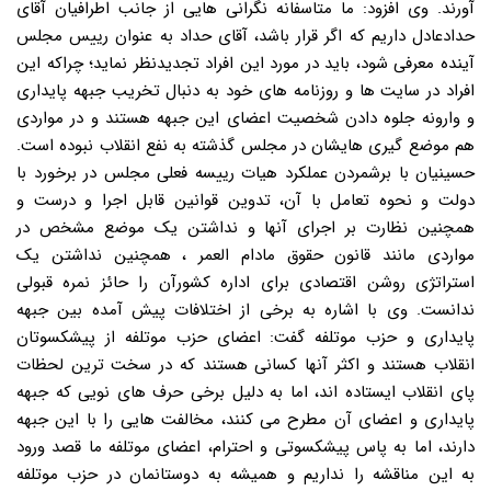
آورند. وی افزود: ما متاسفانه نگرانی هایی از جانب اطرافیان آقای
حدادعادل داریم که اگر قرار باشد، آقای حداد به عنوان رییس مجلس
آینده معرفی شود، باید در مورد این افراد تجدیدنظر نماید؛ چراکه این
افراد در سایت ها و روزنامه های خود به دنبال تخریب جبهه پایداری
و وارونه جلوه دادن شخصیت اعضای این جبهه هستند و در مواردی
هم موضع گیری هایشان در مجلس گذشته به نفع انقلاب نبوده است.
حسینیان با برشمردن عملکرد هیات رییسه فعلی مجلس در برخورد با
دولت و نحوه تعامل با آن، تدوین قوانین قابل اجرا و درست و
همچنین نظارت بر اجرای آنها و نداشتن یک موضع مشخص در
مواردی مانند قانون حقوق مادام العمر ، همچنین نداشتن یک
استراتژی روشن اقتصادی برای اداره کشورآن را حائز نمره قبولی
ندانست. وی با اشاره به برخی از اختلافات پیش آمده بین جبهه
پایداری و حزب موتلفه گفت: اعضای حزب موتلفه از پیشکسوتان
انقلاب هستند و اکثر آنها کسانی هستند که در سخت ترین لحظات
پای انقلاب ایستاده اند، اما به دلیل برخی حرف های نویی که جبهه
پایداری و اعضای آن مطرح می کنند، مخالفت هایی را با این جبهه
دارند، اما به پاس پیشکسوتی و احترام، اعضای موتلفه ما قصد ورود
به این مناقشه را نداریم و همیشه به دوستانمان در حزب موتلفه