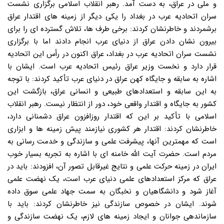
و ملی در عراق، به دست آمد. رهبر انقلاب اسلامی برگزاری نشست
سران اتحادیه عرب در بغداد را یکی دیگر از زمینه های اقتدار عراق
برشمردند و خاطرنشان کردند: برخی طرف ها، تلاش گسترده ای را برای
بیرون نشان دادن عراق از دنیای عرب انجام دادند اما با برگزاری
نشست سران اتحادیه عرب در بغداد، عراق اکنون در رأس این اتحادیه
قرار دارد و نخست وزیر عراق رئیس اتحادیه عرب است. ایشان با
اشاره به سابقه و جایگاه کهن عراق در دنیای عرب تأکید کردند: با توجه
به این سابقه و استعدادهای طبیعی و انسانی عراق، بازگشت این
کشور به جایگاه و اقتدار واقعی خود، دور از انتظار نیست. رهبر انقلاب
اسلامی با تأکید بر این که اقتدار روزافزون عراق دشمنانی دارد،
خاطرنشان کردند: اقتدار هر کشوری نیازمند پیش زمینه ها و ابزاری
است که مهمترین آنها، پیشرفت علمی و سازندگی و خدمت رسانی به
مردم است. حضرت آیت الله خامنه ای با اشاره به تجربه بسیار خوب
ایران در زمینه حرکت علمی و نتایج غیرقابل تصور آن، افزودند: باید در
عراق که مرکز استعدادهای علمی دنیای عرب است، یک نهضت علمی
آغاز شود و دانشگاهیان و نخبگان به سمت جهاد علمی سوق داده
شوند. ایشان در خصوص سازندگی نیز خاطرنشان کردند: باید با
سازماندهی جوانان و ایجاد زمینه های لازم، یک نهضت سازندگی و