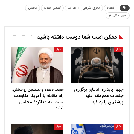
اقتصاد
باقری لنکرانی
عدالت
گفتمان انقلاب
مجلس
مجید متقی فر
ممکن است شما دوست داشته باشید
اخبار
اخبار
جبهه پایداری ادعای برگزاری
حجت‌الاسلام والمسلمین روانبخش:
جلسات محرمانه علیه
راه مقابله با آمریکا مقاومت
پزشکیان را رد کرد
است، نه مذاکره/ مجلس
نباید
…
اخبار
اخبار