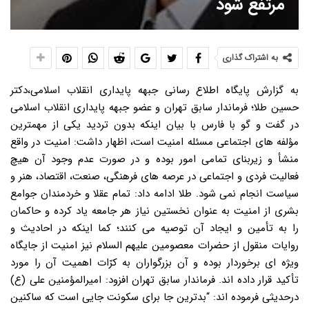
مرتفع شود
به اشتراک گذاری
به گزارش پایگاه اطلاع رسانی جبهه پایداری انقلاب اسلامی،دکتر
حسین طلا؛ فرماندار سابق تهران و عضو جبهه پایداری انقلاب اسلامی
در گفت و گو با فارس با بیان اینکه بدون تردید یکی از مهمترین
مؤلفه های اجتماعی مسئله امنیت است، اظهار داشت: امنیت در واقع
منشأ و زیربنای تمامی امور بوده و در صورت عدم وجود آن هیچ
فعالیت فردی و اجتماعی در عرصه های فرهنگی، صنعت، اقتصاد، هنر و
سیاست انجام نمی شود. طلا ادامه داد: تمام عقلا و خردمندان جوامع
بشری از امنیت به عنوان نخستین نیاز هر جامعه یاد کرده و حاکمان
را به تأمین و ایجاد آن توصیه می کنند؛ کما اینکه در احادیث و
روایات منقول از حضرات معصومین علیهم السلام نیز امنیت از جایگاه
ویژه ای برخوردار بوده و آن بزرگواران به کرّات اهمیت آن را مورد
تأکید قرار داده اند. فرماندار سابق تهران افزود: امیرالمؤمنین علی (ع)
درحدیثی فرموده اند: “بدترین جا برای سکونت جایی است که ساکنین