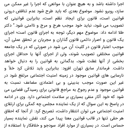
اجرا داشته باشد و به هیچ عنوان با موانعی که اجرا را غیر ممکن می
سازد، روبرو نشود. موضوع بعدی که باید طرح شود عدم تناقض درونی
قوانین است، قانون برای ایجاد نظم است، بنابراین قوانینی که
تصویب می شود، نباید خود موجب هرج و مرج و ناامنی شود.” دکتر
طلا ادامه داد: موضوع مهم دیگر، توجه به اجرای قانون است؛ اجرای
یک قانون و اصرار دائمی قانون گذاران و مجریان بر تحقق عملی آن،
موجب اعتبار قانون در کلیت آن می شود در صورتی که در یک جامعه
قوانین مختلفی تصویب شوند، ولی از اجرای آنها یا حداقل اجرای
بخشی از آنها غفلت شود، بدگمانی به قوانین را به دنبال خواهد
داشت. فرماندار سابق تهران افزود: بنابراین باید تلاش کرد خلأ و
نارسایی های قوانین موجود در زمینه امنیت اجتماعی مرتفع شود در
غیر این صورت موجب بدبینی و بی اعتمادی مضاعف نسبت به
قوانین موجود و عدم رجوع به مراجع قانونی برای رسیدگی قضایی می
شود که خود آثار منفی بسیاری بر سلامت اجتماعی دارد. وی در ادامه
در پاسخ به این سوال که از یک نماینده مجلس چه کمکی برای ارتقای
امنیت اجتماعی می توان انتظار داشت، تصریح کرد: از آنجا که احقاق
هر حقی تنها در قالب قوانین معنا پیدا می کند، نقش نماینده بسیار
حساس است. در بسیاری از موارد افراد سودجو و خلافکار با استفاده از