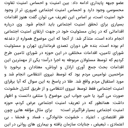
عضو جبهه پایداری ادامه داد: بین امنیت و احساس امنیت تفاوت
محسوسی وجود دارد و احساس امنیت اجتماعی ضروری تر از وجود
خود امنیت است، بر اساس این تعریف می توان گفت هنوز اقدامات
بسیاری برای تحقق امنیت اجتماعی باید انجام شود. وی درباره
اقداماتی که در زمان مسئولیت خود در جهت ارتقای امنیت اجتماعی
انجام داده است، متذکر شد: از آنجا که این موضوع همواره از دغدغه
ام بوده است، بنده طی دوران تصدی فرمانداری تهران و مسئولیت
شورای تامین، اقدامات مختلفی در این حوزه در شورای تامین طرح
کردیم که توسط مسئولان مربوطه به اجرا درآمد؛ یکی از مهمترین این
اقدامات بحث جمع آوری اراذل و اوباش، معتادان و برخورد با
مزاحمین نوامیس مردم بود که توسط نیروی انتظامی انجام شد و
مورد استقبال مردم واقع شد. طلا در پاسخ به این سوال که آیا برقرای
امنیت اجتماعی فقط توسط نیروی انتظامی و از طریق کنترل خشونت
صورت می گیرد یا خیر، جواب این موضوع را منتفی دانست و اظهار
داشت: همانطور که در تعریف امنیت اجتماعی عرض کردم، حوزه
امنیت اجتماعی بسیار فراگیرتر است؛     برای مثال مؤلفه هایی چون
فقر اقتصادی ، اعتیاد ، خشونت خانوادگی ، فساد و فحشا ، بی
اعتمادی ، تبعیض ، جنایات سازمان یافته و بیماری های روانی در این