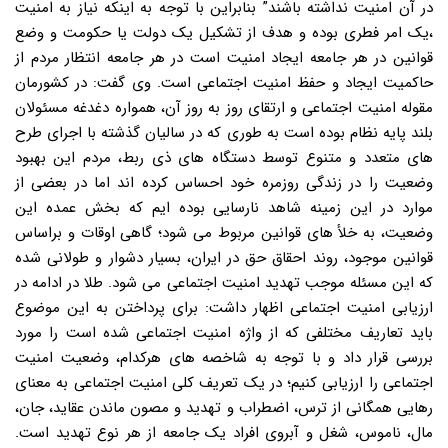
در آن امنیت نداشته باشند” بنابراین با توجه به اینکه نیاز به امنیت
،یک امر فطری بوده و هدف از تشکیل یک دولت یا حکومت و وضع
قوانین در هر جامعه ایجاد امنیت است در هر جامعه انتظار مردم از
حاکمیت ایجاد و حفظ امنیت اجتماعی است. وی گفت: در کشورمان
مقوله امنیت اجتماعی و ارتقای روز به روز آن، همواره دغدغه مسئولان
بلند پایه نظام بوده است به طوری که در سالیان گذشته با اجرای طرح
های متعدد و متنوع توسط دستگاه های ذی ربط، مردم این بهبود
وضعیت را در زندگی روزمره خود احساس کرده اند اما در بعضی از
موارد در این زمینه شاهد نارسایی بوده ایم که بخش عمده این
وضعیت، به خلأ های قوانین مربوط می شود؛ گاهی اوقات و براساس
قوانین موجود، روند احقاق حق در ایران، بسیار دشوار و طولانی شده
که این مسئله موجب تهدید امنیت اجتماعی می شود. طلا در ادامه در
ارزیابی امنیت اجتماعی اظهار داشت: برای پرداختن به این موضوع
باید تعاریف مختلفی که از واژه امنیت اجتماعی شده است را مورد
بررسی قرار داد و با توجه به شاخصه های هرکدام، وضعیت امنیت
اجتماعی را ارزیابی کنیم؛ در یک تعریف کلی امنیت اجتماعی به معنای
رهایی همگانی از ترس، اضطراب و تهدید و مصون ماندن عقاید، جان،
مال، ناموس، شغل و آبروی افراد یک جامعه از هر نوع تهدید است.