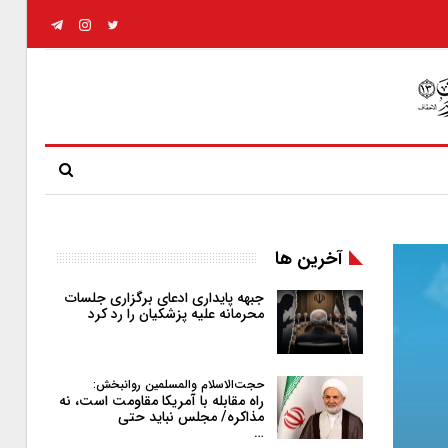
آخرین ها
جبهه پایداری ادعای برگزاری جلسات
محرمانه علیه پزشکیان را رد کرد
حجت‌الاسلام والمسلمین روانبخش:
راه مقابله با آمریکا مقاومت است، نه
مذاکره/ مجلس نباید حتی
…