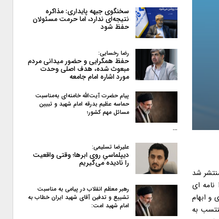
سخنگوی جبهه پایداری: مذاکره
نتیجه‌ای ندارد، اما حرمت مسئولان
حفظ شود
رضا رخسایی:
حفظ همگرایی و حضور میدانی مردم
مبعوث شده، هدف اصلی وحدت
مورد اشاره امام جامعه
پیام حضرت آیت‌الله خامنه‌ای به‌مناسبت
حماسه عظیم بدرقه امام شهید و تبیین
مسائل مهم کشور؛
…
علیرضا تسلیمی:
دیپلماسیِ روی ابرها؛ وقتی واقعیت
را نادیده می‌گیریم
منتشر شد
نامه ای
رهبر معظم انقلاب در پیامی به‌ مناسبت
 و ابهام
تشییع و تدفین آقای شهید ایران خطاب به
امام شهید امت:
نتسب به