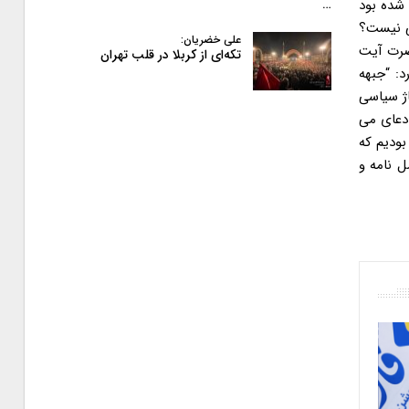
 شده بود
…
فی نیست؟
علی خضریان:
حضرت آیت
تکه‌ای از کربلا در قلب تهران
د: “جبهه
اژ سیاسی
ادعای می
بودیم که
ل نامه و