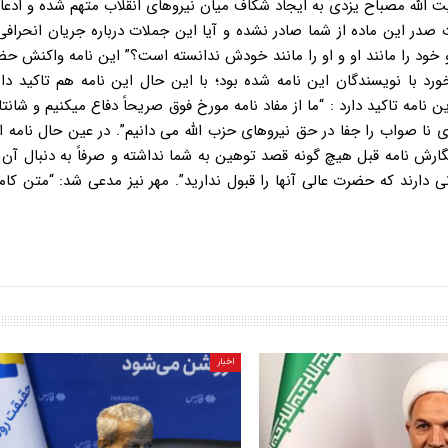
 الله مصباح یزدی به ایجاد شکاف میان نیروهای انقلاب متهم شده و ادعا
صدر این ماده از شما صادر نشده و آیا این جملات درباره جریان انحرا
 و خود را مانند او و او را مانند خودش ندانسته است؟” این نامه واکنش 
ورد با نویسندگان این نامه شده بود؛ با این حال این نامه هم تاکید دار
مه تاکید دارد : “ما از مفاد نامه مورخ فوق صریحاً دفاع میکنیم و شانت
ای نا صواب را جفا در حق نیروهای حزب الله می دانیم”. در عین حال نامه 
ارش نامه قبل هیچ گونه قصد توهین به شما نداشته و صرفاً به دنبال آن 
رند که حضرت عالی آنها را قبول ندارید”. مهر نیز مدعی شد: “متن کام
اخبار