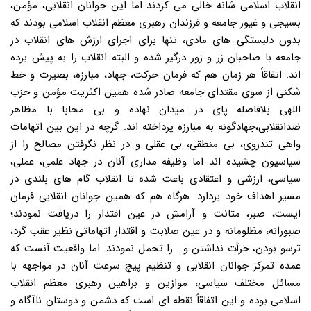
انقلاب اسلامی شانه خالی می کردند اما این جوانان انقلابی، مؤمن،
بسیجی و غیور جامعه و فرزندان رهبری معظم انقلاب اسلامی بودند که
بدون دلبستگی های مادی، تنها برای اجرای ارزش های انقلاب در
جامعه با صاحبان زر و زور درگیر شده و البته انقلاب را به پیش برده
اند. اتفاقاً هر زمان هم که فرمان حرکت، جهاد، مبارزه، بصیرت و خط
شکنی از سوی مقتدای جامعه صادر شده همین اکثریت مؤمن و حزب
اللهی بلافاصله پای در میدان نهاده و بی محابا با مظاهر
ضدانقلابی،جهادگونه به مبارزه پرداخته اند. گرچه در این بین اتهامات
واهی تندروی، بی منطقی، بی عقلی و در نظر نگرفتن مصالح را از
سیاسیون چشیده اند اما وظیفه مداری آنان در جهاد علمی، عملی،
سیاسی، ارزشی و اعتقادی باعث شده تا انقلاب گام های بلندی در
مسیر اهداف خود بردارد. هرگاه هم که همین جوانان انقلابی فرمان
ایست، صبر، متانت و آرامش در عین اقتدار را دریافت نمودند؛
صبورانه، مظلومانه و در عین صلابت و اقتدار اتهاماتی نظیر عقب گرد،
ترسو بودن، جرأت نداشتن و… را تحمل نمودند. اما واقعیت آنست که
عمده تمرکز جوانان انقلابی و تنظیم پیچ سرعت آنان در مواجهه با
مسائل مختلف سیاسی، موازین و براهین رهبری معظم انقلاب
اسلامی بوده و این اتفاقاً نقطه ای است که دشمن و دوستان ناآگاه و