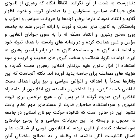
دنیاپرست به شدت از آن نگرانند. اتفاقاً آنگاه که رهبری از نامردی
های جریانات سیاسی، مسئولین و یا صاحبان ثروت و قدرت اظهار
گلایه و انتقاد نمودند بارها برخی نهادها یا جریانات سیاسی و احزاب و
وابستگان به کانون های قدرت و ثورت با ارائه آدرس غلط به جامعه،
روی سخن رهبری و انتقاد معظم له را به سوی جوانان انقلابی و
مؤمن و غیور هدایت کرده و در رسانه های وابسته با هدف تبرئه خود
و ادامه فتنه گری ها و مسامحه کاری ها در برابر فرامین رهبری به
ایراد اتهامات ناروا، شماتت و سخت گیری های عجیب و غریب و سوء
استفاده از ابزار قانون علیه فرزندان انقلابی رهبری همت گمارده و
هزینه های مضاعف برای جامعه پدید آورده اند. نکته آنجاست که این
رفتارها عمدتاً با اهداف و اغراض سیاسی و نیز برای اهداف دست
نیافتنی خسته کردن، از پا انداختن و ناامیدسازی انقلابیون از ادامه راه
انقلابی گری صورت گرفته تا در پس آن ، هیچ مزاحمی برای ثروت
اندوزی و سوءاستفاده صاحبان قدرت از مسندهای مهم نظام یافت
نشود. این در حالی است که شالوده حرکت جوانان انقلابی در جامعه
نه مدیون و وابسته به این جریانات سیاسی و یا برخی نهادهای
سوءاستفاده کننده از قانون بوده، نه انقلابیون ترسی از شماتت ها و
اعمال ناشایست آنان داشته، نه وظیفه را به مصالح ساختگی آنان