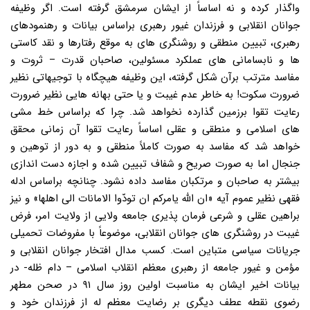
واگذار کرده و نه اساساً از ایشان سرمشق گرفته است. اگر وظیفه
جوانان انقلابی و فرزندان غیور رهبری براساس بیانات و رهنمودهای
رهبری، تبیین منطقی و روشنگری های به موقع رفتارها و نقد کاستی
ها و نابسامانی های عملکرد مسئولین، صاحبان قدرت – ثروت و
مفاسد مترتب برآن شکل گرفته، این وظیفه هیچگاه با توجیهاتی نظیر
ضرورت سکوت! به خاطر عدم غیبت و یا حتی بهانه هایی نظیر ضرورت
رعایت تقوا برزمین گذارده نخواهد شد. چرا که براساس خط مشی
های اسلامی و منطقی و عقلی اساساً رعایت تقوا آن زمانی محقق
خواهد شد که مفاسد به صورت کاملاً منطقی و به دور از توهین و
جنجال اما به صورت صریح و شفاف تبیین شده و اجازه دست اندازی
بیشتر به صاحبان و مرتکبان مفاسد داده نشود. چنانچه براساس ادله
فقهی نظیر عموم آیه «ان الله یامرکم ان تودّوا الامانات الی اهلها» و نیز
براهین عقلی و شرعی فرمان پذیری جامعه ولایی از ولایت امر، فرض
غیبت در روشنگری های جوانان انقلابی، موضوعاً با مفروضات تحمیلی
جریانات سیاسی متباین است. کسب مدال افتخار جوانان انقلابی و
مؤمن و غیور جامعه از رهبری معظم انقلاب اسلامی – دام ظله- در
بیانات اخیر ایشان به مناسبت اولین روز سال ۹۱ در صحن مطهر
رضوی نقطه عطف دیگری بر رضایت معظم له از فرزندان خود و