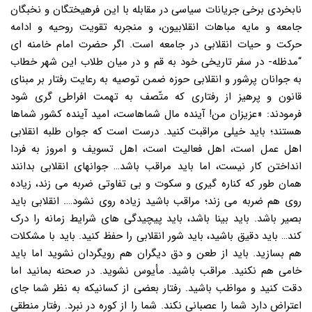
نابخردی برخی جریانات سیاسی در مقابله با این فرهیختگان و نخبگان
جامعه و مایه مباهات انقلابیون، و منجربه تقویت روحیه و ادامه
حرکت و حیات انقلابی در جامعه است. اگر حضرت امام خامنه ای
“مدظله- در سفر تاریخی خود به قم و در میان طلاب این شهر خطاب
به جوانان پرشور و انقلابی حوزه ضمن توصیه به رعایت رفتار بر مبنای
قانون و پرهیز از رفتاری که متّصف به تهمت افراطی گری شود
فرمودند: «عزیزان من! آینده مال شماهاست، امید آینده کشور شماها
هستند؛ باید خیلی مراقبت کنید. درست است که جوان طلبه انقلابی
اهل عمل است، اهل فعالیت است، اهل تسویف و امروز به فردا
انداختن کار نیست، اما باید مراقب باشد… جوانهای انقلابی بدانند
همان طور که کناره گیری و سکوت و بی تفاوتی ضربه می زند، زیاده
روی هم ضربه می زند؛ مراقب باشید زیاده روی نشود…. انقلابی باید
بصیر باشد. باید بینا باشد، باید پیچیدگی های شرایط زمانه را درک
کند… باید دقیق باشید، باید شور انقلابی را حفظ کنید. باید با مشکلات
هم بسازید. باید از طعن و دق دیگران هم رویگردان نشوید اما باید
خامی هم نکنید. مراقب باشید. مأیوس نشوید. در صحنه بمانید اما
دقت کنید و مواظب باشید. رفتار بعضی از کسانیکه به نظر شما جای
اعتراض دارد شما را عصبانی نکند. شما را از کوره در نبرد. رفتار منطقی