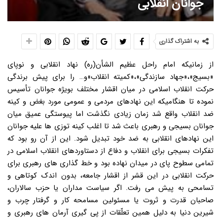
جوانان انقلابی
به اشتراک گذاری
از زمانیکه امام راحل عظیم الشأن(ره) نهاد انقلابی و نوپای
«بسیج»،«جهاد سازندگی»،«کمیته انقلاب»و… را برای پیش برندگی
حرکت انقلاب اسلامی در میان اقشار مختلف بویژه جوانان تأسیس
نموده تا هنگامیکه این نهادهای مردمی و عمومی مورد بغض و کینه
ضد انقلاب واقع شد زمان زیادی نگذشت اما پیوستگی عمیق میان
جوانان بسیجی و رهبری باعث شد تا اغلب کینه توزی ها علیه جوانان
این نهادهای انقلابی به ضد خود تبدیل شود. این از آن رو بود که
تفکرات بسیجی برای انقلاب و دفاع از دستاوردهای انقلاب اسلامی در
تمامی سطوح پای در میدان نهاده بود و خط گذاری های رهبری برای
حرکت انقلابی در این قشر از اقشار جامعه، بدون اندک کوتاهی و
تسامحی به پیش می رفت. اگر سیاست مداران یا حزب سالاران،
صاحبان قدرت و ثروت یا مسئولین مسامحه کار و گرفتار چرب و
شیرین دنیا به دلیل همین تعلّقات از پی گیری آرمان های رهبری و