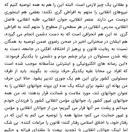
و عقلانی یک چیز لازمی است. البته این را هم به همه توصیه کنیم که
نیروهای انقلابی را متهم به افراطی گری نکنند؛ بعضی هم اینجوری
دوست می دارند. عنصر انقلابی، جوان انقلابی، طلبه انقلابی، فاضل
انقلابی، مدرس انقلابی در هر سطحی از سطوح را متهم کنند به افراطی
گری. نه این هم انحرافی است که به دست دشمن انجام می گیرد»،
هم ایشان در سخنرانی اخیر در صحن رضوی ضمن توصیه به همگان
نسبت به رعایت قانون و پرهیز از اختلاف افکنی در جامعه، دست به
یقه شدن مسئولان در برابر چشم مردم و دشمنی با یکدیگر فرمودند:
«این رسانه های الکترونیکی و اینترنتی متأسفانه موجب شده است
که افراد بی محابا علیه یکدیگر حرف بزنند، بد بگویند. باید از طرف
مسئولین کشور برای این هم یک جوری تدبیر بشود. حالا این حرف
من بهانه ای نشود برای اینکه یک عده ای بروند جوانهای انقلابی را به
عنوان جوانهای تند، مورد ملامت و شماتت قرار بدهند؛ نه، من همه
جوانهای غیور کشور را، جوانهای مؤمن انقلابی کشور را فرزندان خودم
میدانم و پشت سر آنها قرار می گیریم؛ من از جوانان انقلابی و مؤمن
و غیور حمایت می کنم؛ منتها همه را توصیه می کنم به این که در
رفتار خود، با اخلاق اسلامی رفتار کنند؛ قانون را مراعات کنند». بی شک
اما اینک جوانان انقلابی با تجدید بیعت با مقتدای فرزانه و حکیم