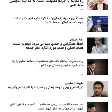
راه مقابله با آمریکا مقاومت است، نه مذاکره/ مجلس
نباید حتی
…
سخنگوی جبهه پایداری: مذاکره نتیجه‌ای ندارد، اما
حرمت مسئولان حفظ شود
رضا رخسایی:
حفظ همگرایی و حضور میدانی مردم مبعوث شده،
هدف اصلی وحدت مورد اشاره امام جامعه
پیام حضرت آیت‌الله خامنه‌ای به‌مناسبت حماسه عظیم بدرقه
امام شهید و تبیین مسائل مهم کشور؛
…
علیرضا تسلیمی:
دیپلماسیِ روی ابرها؛ وقتی واقعیت را نادیده می‌گیریم
رهبر معظم انقلاب در پیامی به‌ مناسبت تشییع و تدفین آقای
شهید ایران خطاب به امام شهید امت: