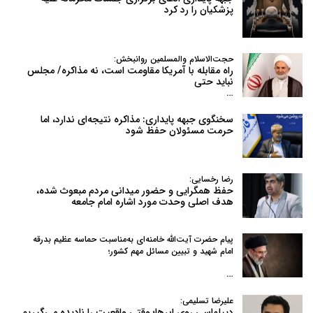
پزشکیان را رد کرد
حجت‌الاسلام والمسلمین روانبخش:
راه مقابله با آمریکا مقاومت است، نه مذاکره/ مجلس
نباید حتی
…
سخنگوی جبهه پایداری: مذاکره نتیجه‌ای ندارد، اما
حرمت مسئولان حفظ شود
رضا رخسایی:
حفظ همگرایی و حضور میدانی مردم مبعوث شده،
هدف اصلی وحدت مورد اشاره امام جامعه
پیام حضرت آیت‌الله خامنه‌ای به‌مناسبت حماسه عظیم بدرقه
امام شهید و تبیین مسائل مهم کشور؛
…
علیرضا تسلیمی:
دیپلماسیِ روی ابرها؛ وقتی واقعیت را نادیده می‌گیریم