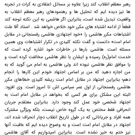
رهبر معظم انقلاب کند زیرا علاوه بر مسائل اعتقادی به کرات در تجربه
ها نیز دیده ایم که تحلیل ها و رهنمودهای رهبر معظم انقلاب به
واقعیت تبدیل شده است، بنابراین اگر هاشمی به این نکته توجه کند
قطعاً از ادامه اشتباه های مکرر خود خلاص خواهد شد . استاد آقا علت
اشتباهات مکرر هاشمی را «خود اجتهادی هاشمی رفسنجانی در مقابل
امام امت» دانست و گفت نکته کلیدی در تکرار اشتباهات وی همین
مسئله است. هاشمی بارها در خاطرات خود اشاره کرده است که
خدمت امام(ره) رسیده و ایشان با نظر هاشمی مخالفت کرده است و
یا موافق نظر هاشمی نبوده اند ولی هاشمی به امام می گوید که به
من اجازه دهید که من بر اساس اجتهاد خودم این کارها را انجام
دهم؛ بنابراین اجتهاد در مقابل امام امت ریشه کلیدی خطاهای مکرر
هاشمی رفسنجانی از اول عمر سیاسی اش تا امروز است. وی افزود:
البته این مشکل برای هر کسی که بخواهد در مقابل امام امت به
اجتهاد شخصی خود عمل کند وجود دارد. بنابراین معتقدم جریان
انحرافی فقط مختص به یک گروه خاص نیست، بلکه ویژگی مشترک
همه افراد و جریاناتی که در طول تاریخ انقلاب دچار انحراف شده اند،
اجتهاد در مقابل امام امت است و به وضوح دیده ایم که عاقبت آنها
نیز ختم به خیر نشده است. بنابراین امیدواریم که آقای هاشمی