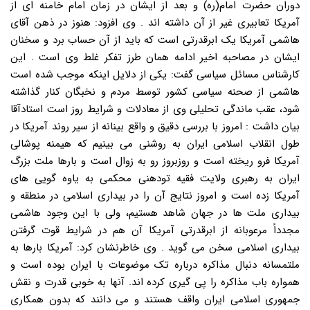
دوران حضرت امام(ره) و بعد از ایشان در زمان امام خامنه ای از
آمریکا تعابیری غیر از آن داشته اند . وی افزود: هنوز در ذهن آقای
هاشمی آمریکا یک ابرقدرتی است که باید از آن حساب برد و سخنان
ایشان در مصاحبه اخیر ادامه همان طرز تفکر غلط وی است . این
کارشناس مسائل سیاسی گفت: یکی از دلایل اینکه موجب شده است
هاشمی از صحنه سیاسی کشور توسط مردم و نخبگان کنار گذاشته
شود، عقب ماندگی تحلیلی وی از معادلات و شرایط روز است استادآقا
بیان داشت : امروز با بررسی دقیق و واقع بینانه از سیر روند آمریکا در
طول انقلاب اسلامی ایران به روشنی می بینیم که هیمنه پوشالی
آمریکا فرو ریخته است و روزبروز رو به زوال است و بارها ملت بزرگ
ایران به رهبری ولایت فقیه تودهنی محکمی به یاوه گویی های
آمریکا زده است و امروز نتایج آن را در بیداری اسلامی در منطقه و
بیداری ملت ها در جهان شاهد هستیم، ولی با این وجود هاشمی
مجدداً مرعوبانه از ابرقدرتی آمریکا آن هم در شرایط قوت گرفتن
بیداری اسلامی سخن می گوید . وی خاطرنشان کرد: آمریکا بارها به
ملتمسانه دنبال مذاکره درباره تک موضوعات با ایران بوده است و
همواره باب مذاکره را پی گیری کرده اند. آنها به خوبی قدرت و نقش
جمهوری اسلامی ایران واقف هستند و می دانند که بدون همکاری