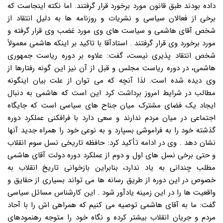
داده بودند طبق قانون مورد برخورد قرار گرفتند. اما نکته اینجاست که
برخی از فعالان سیاسی و نشریات و روزنامه ها به دلیل انتقاد از
شخص آقای هاشمی و سیاست های وی مورد غضب وی قرار گرفته و
مورد برخورد وی قرار گرفتند . استادآقا با تاکید بر اینکه هاشمی معمولاً
شخص انتقاد پذیری نیست، گفت: علاوه بر دوره ریاست جمهوری
هاشمی، در دوره ریاست مجلس و قبل از آن نیز این گونه رفتارها از
وی دیده شده است. لذا آنچه که می توان از علت بیان اینگونه
مطالب در شرایط امروز برداشت کرد این است که هاشمی به دنبال
ایجاد یک فضای مشترک میان جناح های سیاسی است که جایگاه
اجتماعی در میان مردم ندارند و سعی دارد با فرافکنی عملکرد دوره
گذشته خود را به فراموشی بسپارد و به نوعی خود را همراه جدید آنها
نشان دهد . وی در ادامه تأکید کرد: حافظه تاریخی نسل سوم انقلاب
و حتی برخی نسل های اول و دوم از عملکرد دوره دولت آقای هاشمی
مطلب چندانی به یاد ندارد، بنابراین بازخوانی تاریخ انقلاب به
خصوص در این دوره از طریق رسانه ها می تواند بسیاری از حقایق و
واقعیت ها را در این زمینه یادآور شود . این کارشناس مسائل سیاسی
گفت: ما به آقای هاشمی توصیه می کنیم که همراهی اش را با آحاد
مردم و جریان انقلاب بیشتر کرده و نگاه خود را متوجه رهنمودهای