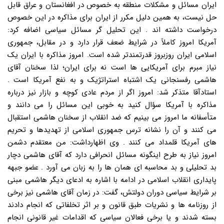
ایران مسائل و مشکلات منطقه به خصوص در افغانستان و عراق قابل
حل نیست، به همین دلیل مکرر از ایران برای مذاکره در این خصوص
درخواست داشته اند . این تحلیل گر مسائل سیاسی اضافه کرد:
آمریکا امروز کاملاً در شرایط ضعف قرار دارد و در مقابل، جمهوری
اسلامی ایران روزبروز قدرتمندتر شده است. امروز مذاکره با ایران یک
نیاز مبرم برای آمریکایی ها است نه برای ایران؛ لذا سخنان آقای
هاشمی رفسنجانی یک اشتباه استراتژیک و به نفع آمریکا است .
استادآقا متذکر شد: امروز اگر از مردم عادی کوچه و بازار نیز درباره
مذاکره با آمریکا سؤال کنید به خوبی این مسائل را می دانند و
متأسفانه ما امروز می بینیم که ضد انقلاب از سخنان هاشمی استقبال
می کنند و آن را نشانه ترس جمهوری اسلامی از تهدیدها و تحریم
های آمریکا قلمداد می کنند . وی اظهارداشت: من معتقدم دشمن
امروز نیاز به طرح اینگونه مسائل انحرافی دارد که آقای هاشمی دچار
بد تحلیلی و بد محاسبه ای همان ها را به زبان می آورد . عضو جبهه
پایداری انقلاب اسلامی در ادامه با اشاره به ادعای دیگر هاشمی مبنی
بر شرایط سیاسی دوران دولتش، گفت: در زمان آقای هاشمی نیز برخی
از روزنامه ها و نشریات طبق قانون و بر اثر تخلفاتی که انجام دادند
بسته شدند و یا برخی فعالان سیاسی که اقدامات غیر قانونی انجام