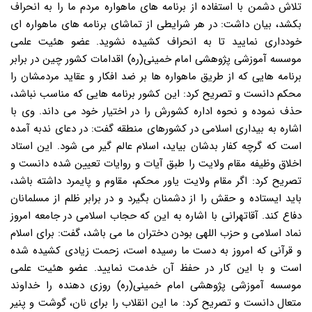
تلاش دشمن با استفاده از برنامه های ماهواره مردم ما را به انحراف
بکشد، بیان داشت: در هر شرایطی از تماشای برنامه های ماهواره ای
خودداری نمایید تا به انحراف کشیده نشوید. عضو هئیت علمی
موسسه آموزشی پژوهشی امام خمینی(ره) اقدامات کشور چین در برابر
برنامه هایی که از طریق ماهواره ها بر ضد افکار و عقاید مردمشان را
محکم دانست و تصریح کرد: این کشور برنامه هایی که مناسب نباشد،
حذف نموده و نحوه اداره کشورش را در اختیار خود می داند. وی با
اشاره به بیداری اسلامی در کشورهای منطقه گفت: در دعای ندبه آمده
است که گرچه کفار بدشان بیاید، اسلام عالم گیر می شود. این استاد
اخلاق وظیفه مقام ولایت را طبق آیات و روایات تعیین شده دانست و
تصریح کرد: اگر مقام ولایت یاور محکم، مقاوم و پایمرد داشته باشد،
باید ایستاده و حقش را از دشمنان بگیرد و در برابر ظلم از مسلمانان
دفاع کند. آقاتهرانی با اشاره به این که حجاب اسلامی در جامعه امروز
نماد اسلامی و حزب اللهی بودن دختران ما می باشد، گفت: برای اسلام
و قرآنی که امروز به دست ما رسیده است، زحمت زیادی کشیده شده
است و با این کار در حفظ آن خدمت نمایید. عضو هئیت علمی
موسسه آموزشی پژوهشی امام خمینی(ره) روزی دهنده را خداوند
متعال دانست و تصریح کرد: ما این انقلاب را برای نان، گوشت و پنیر