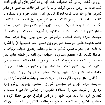
اروپایی گفت: زمانی که صادرات نفت ایران به کشورهای اروپایی قطع
شد، نفت ما ارزش بالایی گرفت و ما با این کار حالت تهاجمی در برابر
تحریم ها و اقدامات غرب لحاظ کردیم. این استاد حوزه و دانشگاه با
تاکید بر این که در آمریکا تحت هر شرایطی نرخ قیمت ها را ثابت
نگه می دارند و با افزایش قیمت بنزین آمریکا در حال انفجار است،
خاطرنشان کرد: کسی که از مذاکره با آمریکا صحبت می کند، اگر
خیانت نکرده باشد، احتمالا فراموشی در سن پیری پیدا کرده است.
عضو هئیت علمی موسسه آموزشی پژوهشی امام خمینی(ره) با اشاره
به نامه جام زهر مجلس ششم به مقام معظم رهبری درباره ارتباط با
آمریکا گفت: مقام معظم رهبری در جواب این نامه در خطبه های نماز
جمعه در یک جمله فرمودند که ما در دوران اباعبدالله الحسین می
باشیم که این نشان دهنده قدرتمند بودن کشور می باشد.. وی در
ادامه خاطرنشان کرد: طبق بیانات مقام معظم رهبری در رابطه با
نامگذاری سال جدید، اگر به فکر معیشت مردم نباشیم اشتباه کرده ایم.
نماینده مردم تهران در مجلس شورای اسلامی بهترین روش بهره
برداری از تولید ملی را استفاده نکردن از اجناس خارجی دانست و
تصریح کرد: ما باید عزت خود را در این اوضاع جهانی حفظ کرده و
اجناس داخلی را به کیفیت مطلوب برسانیم. آقاتهرانی با بیان این که