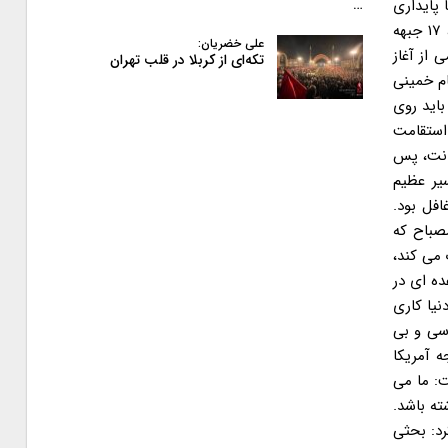
 پایداری
…
این جبهه زیر سوال می رفت. عضو شورای مرکزی جبهه پایداری خاطرنشان کرد: در بحث پایداری در انتخابات مجلس نهم، می بینید که۱۶، ۱۷ جبهه
علی خضریان:
 از آغاز
تکه‌ای از کربلا در قلب تهران
امام خمینی
باید روی
 استقامت
انت، پس
سیر عظیم
افل بود.
صباح که
می کند،
ده ای در
نیا کاری
 سیاسی و بی
ه آمریکا
ت: ما می
ته باشد.
رد: بحثی