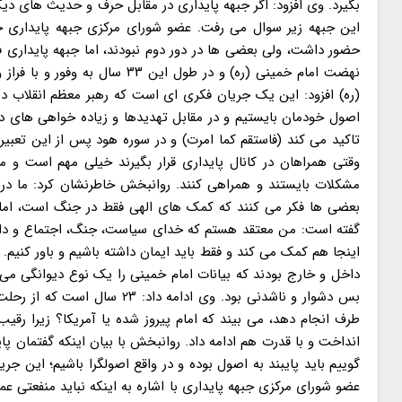
بگیرد. وی افزود: اگر جبهه پایداری در مقابل حرف و حدیث های دی
حضور داشت، ولی بعضی ها در دور دوم نبودند، اما جبهه پایداری فص
نهضت امام خمینی (ره) و در طو
(ره) افزود: این یک جریان فکری ای است که رهبر معظم انقلاب در
اصول خودمان بایستیم و در مقابل تهدیدها و زیاده خواهی های دش
تاکید می کند (فاستقم کما امرت) و در سوره هود پس از این تع
وقتی همراهان در کانال پایداری قرار بگیرند خیلی مهم است و مقا
مشکلات بایستند و همراهی کنند. روانبخش خاطرنشان کرد: ما در م
بعضی ها فکر می کنند که کمک های الهی فقط در جنگ است، اما در
گفته است: من معتقد هستم که خدای سیاست، جنگ، اجتماع و دان
اینجا هم کمک می کند و فقط باید ایمان داشته باشیم و باور کنیم. ع
داخل و خارج بودند که بیانات امام خمینی را یک نوع دیوانگی می 
بس دشوار و ناشدنی بود. وی اد
طرف انجام دهد، می بیند که امام پیروز شده یا آمریکا؟ زیرا رقیب
انداخت و با قدرت هم ادامه داد. روانبخش با بیان اینکه گفتمان
گوییم باید پایبند به اصول بوده و در واقع اصولگرا باشیم؛ این جر
عضو شورای مرکزی جبهه پایداری با اشاره به اینکه نباید منفعتی عم