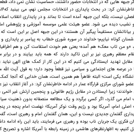
گر جبهه هایی که در انتخابات حضور داشتند، حساسیت نشان نمی داد، قطعاً
لی نیست، بلکه این جبهه آمده است تا بماند و در پایداری انقلاب اسلامی
ل این ۳۳ سال به وفور و با فراز و نشیب دیده می شود. عضو هیئت علمی موسسه آموزشی و پژوهشی 
 بیاناتشان مستقیماً پیگیر آن هستند؛ در این جبهه اصل بر این است که 
منان کوتاه نیاییم؛ خداوند در سوره شوری خطاب به پیامبر بر پایداری و
بیر، «و من تاب معک» هم آمده؛ یعنی هم خودت استقامت کن و هم اطرافی
م معظم رهبری نیز بر این تاکید دارند که همه باید بیایند و در برابر 
قابل تهدید ایستادگی می کنیم که در این کار از کمک های الهی نباید غ
 عرصه های اجتماعی و سیاسی نیز قطعاً وجود دارد؛ به قول آیت الله م
شگاه یکی است؛ البته ظاهراً هم همین است، همان خدایی که آنجا کمک 
ضو شورای مرکزی قرارگاه عمار در ادامه خاطرنشان کرد: در آغاز انقلاب نیز ع
خواندند؛ زیرا ایستادن در مقابل رژیم طاغوتی و پنجمین ارتش غیر اتمی د
امه داد: ۲۳ سال است که از رحلت امام می گذرد، اگر کسی برگردد و یک مطالعه منصفانه بدون ذهنیت
 اصلی امام، آمریکا بود و رژیم وقت نوکر آمریکا؛ نهضت امام پنجه در پنج
 پایداری گفتمان جدیدی نیست و این، همان گفتمان امام و رهبری است، گف
یان فکری یک جریان ناب بوده و رهبری می فرمایند، باید این راه ادامه داش
ل کنیم، به اظهارنظرهای هاشمی در زمینه رابطه با آمریکا اشاره و تصریح ک