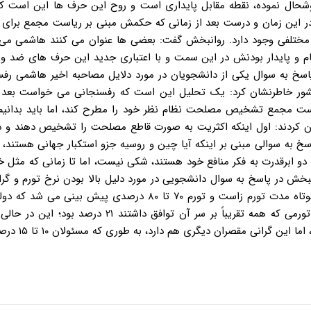
شحال نموده، نقطه مقابل پایداری است و روح این حرف ها این است که 
د در این زمان و درست بعد از زمانی که حکمش مبنی بر ریاست مجمع برای
 مختلفی وجود دارد. روانبخش گفت: بعضی ها عنوان می کنند هاشمی م
 پایدار بودنش در این سمت و با اعتباری جدید این حرف های ضد و 
پاسخ به سوال یکی از دانشجویان در مورد دلایل مصاحبه اخیر هاشمی رف
شور خاطرنشان کرد: یک تحلیل این است که رفسنجانی می خواست بعد 
بقا شدن در ریاست مجمع تشخیص مصلحت نظام نظر خود را مطرح کند، اما باید بدانی
ان کردند: اول اینکه اکثریت به صورت قاطع مصلحت را تشخیص دهند و دو
 به سوالی مبنی بر اینکه آیا چین و روسیه جزو استکبار جهانی هستند، 
ن دو ابرقدرت به فکر منافع خود هستند، شکی نیست، اما تا زمانی که مثل خ
وانبخش در پاسخ به سوال دانشجویی در مورد دلیل بالا بودن نرخ تورم و گر
به اعتقاد بسیاری از کارشناسان، بحث هدفمند کردن یارانه ها در کوتاه مدت تورم زاست و تورم ۷۰ تا ۸۰ درصدی پیش
بردن نسبی قیمت ها از این موضوع جلوگیری کرد و آخرین نرخ تورمی که همه تقریباً بر سر آن توافق داشت
هدفمندی یارانه ها در بلندمدت تاثیر بسیار مثبتی