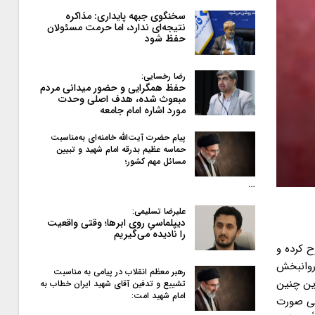
سخنگوی جبهه پایداری: مذاکره
نتیجه‌ای ندارد، اما حرمت مسئولان
حفظ شود
رضا رخسایی:
حفظ همگرایی و حضور میدانی مردم
مبعوث شده، هدف اصلی وحدت
مورد اشاره امام جامعه
پیام حضرت آیت‌الله خامنه‌ای به‌مناسبت
حماسه عظیم بدرقه امام شهید و تبیین
مسائل مهم کشور؛
…
علیرضا تسلیمی:
دیپلماسیِ روی ابرها؛ وقتی واقعیت
را نادیده می‌گیریم
ح کرده و
 روانبخش
رهبر معظم انقلاب در پیامی به‌ مناسبت
ین چنین
تشییع و تدفین آقای شهید ایران خطاب به
امام شهید امت:
سبی صورت