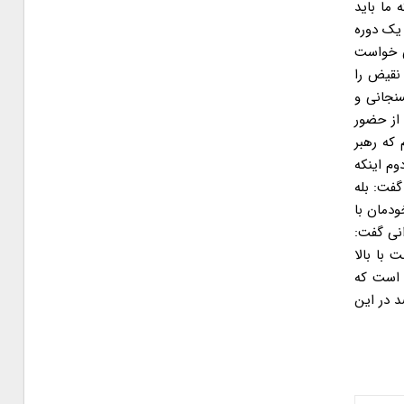
ما باید
 یک دوره
ی خواست
نقیض را
سنجانی و
از حضور
م که رهبر
م اینکه
گفت: بله
ودمان با
انی گفت:
 بینی می شد که دولت با بالا
ند ۲۱ درصد بود؛ این در حالی است که
 بر اقتصاد ما دارد، اما این گرانی مقصران دیگری هم دارد، به طوری که مسئولان ۱۰ تا ۱۵ درصد در این