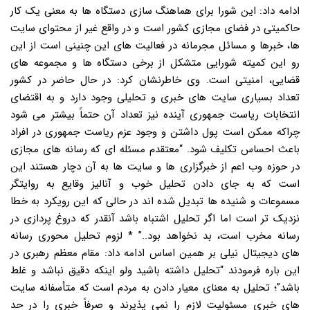
ادامه داد: این شورا برای هماهنگ سازی دستگاه ها به معنی یک کار
حاکمیتی در فضای مجازی کشور است و در واقع غیر از محتوای سایت
ها، خبرها و مسائل مجرمانه در فعالیت های این چنینی است از این
رو این کمیته شورایی متشکل از برخی دستگاه ها و مجموعه های
قضایی، امنیتی است. وی خاطرنشان کرد: در حال حاضر در کشور
تعداد بسیاری سایت های خبری و تحلیلی وجود دارد و به اقتضای
انتخابات ریاست جمهوری آینده نیز تعداد آن حتماً بیشتر می شود
چراکه ممکن است پول داشتن و وجود عزم ریاست جمهوری در افراد
باعث احساس تکلیف شود. “معتقدم مسئله ای که رسانه های مجازی
در حوزه وب اعم از خبرگزاری ها و سایت ها به آن دچار هستند این
است که به جای دادن تحلیل خوب و آنالیز وقایع به روایتگر
مسموعات و شنیده ها تبدیل شده اند در حالی که این رویکرد به خطا
نزدیک تر است اما اگر تحلیل اشتباه باشد آنقدر که دروغ پردازی در
رسانه مخرب است، بد نخواهد بود..” * لزوم تحلیل محوری رسانه
های دیجیتال نیلی بر همین اساس ادامه داد: مقام معظم رهبری در
این باره فرمودند “تحلیل داشته باشید ولو اینکه دقیق نباشد و غلط
باشد”؛ تحلیل به معنای معیار دادن به مردم است که متأسفانه سایت
های خبری مسئولیت لازم را نمی پذیرند و صرفاً خبری را در حد