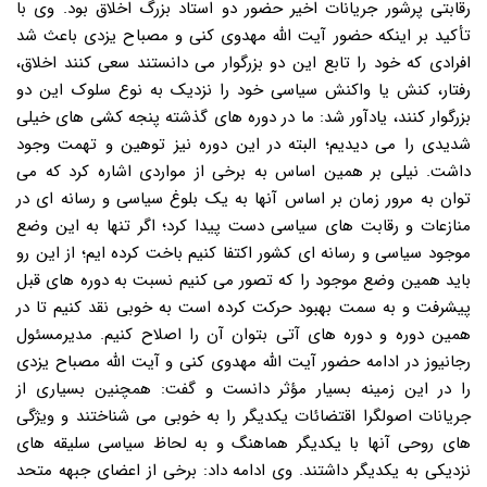
رقابتی پرشور جریانات اخیر حضور دو استاد بزرگ اخلاق بود. وی با
تأکید بر اینکه حضور آیت الله مهدوی کنی و مصباح یزدی باعث شد
افرادی که خود را تابع این دو بزرگوار می دانستند سعی کنند اخلاق،
رفتار، کنش یا واکنش سیاسی خود را نزدیک به نوع سلوک این دو
بزرگوار کنند، یادآور شد: ما در دوره های گذشته پنجه کشی های خیلی
شدیدی را می دیدیم؛ البته در این دوره نیز توهین و تهمت وجود
داشت. نیلی بر همین اساس به برخی از مواردی اشاره کرد که می
توان به مرور زمان بر اساس آنها به یک بلوغ سیاسی و رسانه ای در
منازعات و رقابت های سیاسی دست پیدا کرد؛ اگر تنها به این وضع
موجود سیاسی و رسانه ای کشور اکتفا کنیم باخت کرده ایم؛ از این رو
باید همین وضع موجود را که تصور می کنیم نسبت به دوره های قبل
پیشرفت و به سمت بهبود حرکت کرده است به خوبی نقد کنیم تا در
همین دوره و دوره های آتی بتوان آن را اصلاح کنیم. مدیرمسئول
رجانیوز در ادامه حضور آیت الله مهدوی کنی و آیت الله مصباح یزدی
را در این زمینه بسیار مؤثر دانست و گفت: همچنین بسیاری از
جریانات اصولگرا اقتضائات یکدیگر را به خوبی می شناختند و ویژگی
های روحی آنها با یکدیگر هماهنگ و به لحاظ سیاسی سلیقه های
نزدیکی به یکدیگر داشتند. وی ادامه داد: برخی از اعضای جبهه متحد