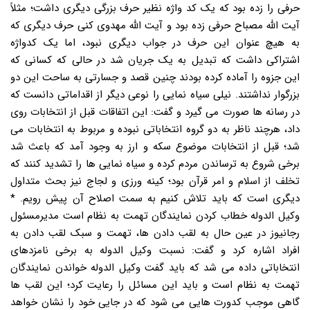
حرفی را زده بود که یک کد واژه نظیر حرف بزرگی دیگری داشت؛ مثلاً
آیت الله مصباح حرفی زده بود و آیت الله مهدوی کنی حرف دیگری که
به هیچ عنوان این حرف در جواب دیگری نبود، اما یک کدواژه
اشتراکی داشت که تبدیل به یک جریان شد در حالی که کسانی که
این جزوه را آماده کرده بودند چنین قصد و جسارتی به ساحت این دو
بزرگوار نداشتند. نیلی سیاه نمایی را نوعی دیگر از اقداماتی دانست که
در رسانه ها صورت می گیرد و گفت: این اتفاقات قبل از انتخابات روی
داد، هرچند ناظر به دو گروه انتخاباتی نبوده و مربوط به انتخابات می
شد؛ قبل از انتخابات موضوع سکه و ارز به وجود آمد که باعث شد
برخی شروع به ترساندن مردم کرده و سیاه نمایی ها را تشدید کنند که
تخلف از اسلام و امر قرآن بود؛ کینه ورزی و لجاج نیز بحث متداول
دیگری است که باید تلاش کنیم به سمت اصلاح آن پیش رویم. *
وکیل الدوله خطاب کردن نمایندگان تهمت به نظام است مدیرمسئول
رجانیوز در عین حال به لقب دادن ها، تهمت و سبک لقب دادن به
افراد اشاره کرد و گفت: نسبت وکیل الدوله به برخی نامزدهای
انتخاباتی داده می شد که باید گفت وکیل الدوله خواندن نمایندگان
تهمت به نظام است و باید این مسائل را رعایت کرد؛ این لقب ها
گاهی موجب کدورت هایی می شود که در جایی خود را نشان خواهد