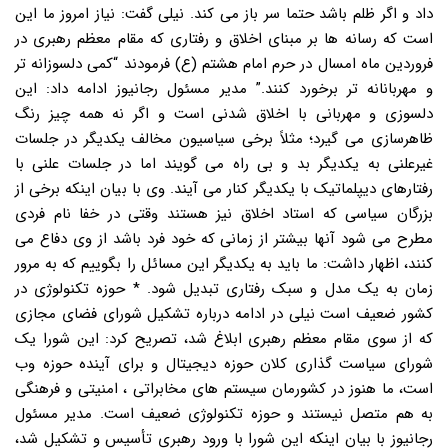
داد و اگر ظلم باشد حتما سر باز می کند. نیلی گفت: نیاز امروز ما این
است که رسانه ها بر مبنای اخلاق و رفتاری که مقام معظم رهبری در
فروردین ماه امسال در حرم امام هشتم (ع) فرمودند “کمی دلسوزانه تر
و مهربانانه تر برخورد کنند.” مدیر مسئول رجانیوز ادامه داد: این
دلسوزی و مهربانی با اخلاق شدنی است و اگر نه همه چیز رنگ
ظاهرسازی می گیرد؛ مثلاً برخی سیاسیون مخالف یکدیگر در جلسات
غیرعلنی به یکدیگر بد و بی راه می گویند اما در جلسات علنی با
رفتارهای دیپلماتیک با یکدیگر کنار می آیند. وی با بیان اینکه برخی از
بزرگان سیاسی که استاد اخلاق نیز هستند وقتی در خفا نام فردی
مطرح می شود آنها بیشتر از زمانی که خود فرد باشد از وی دفاع می
کنند، اظهار داشت: ما باید به یکدیگر این مسائل را بگوییم که به مرور
زمان به یک مدل و سبک رفتاری تبدیل شود. * حوزه تکنولوژی در
کشور ضعیف است نیلی در ادامه درباره تشکیل شورای فضای مجازی
که از سوی مقام معظم رهبری ابلاغ شد، تصریح کرد: این شورا یک
شورای سیاست گذاری کلان حوزه دیجیتال و برای آینده حوزه وب
است، ما هنوز در کشورمان سیستم های مخابراتی ، امنیتی و فرهنگی
به هم متصل نیستند و حوزه تکنولوژی ضعیف است. مدیر مسئول
رجانیوز با بیان اینکه این شورا با ورود رهبری تأسیس و تشکیل شد،