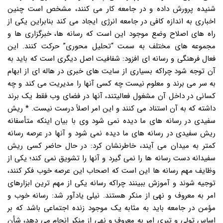
شنیده پرورش داده و در جامعه کار می کنند، مشخص است چنین
اخباری به اندازه کافی در جامعه انرژی ایجاد می کند بنابراین یکی از
راه های اصلاح وضع موجود این است که رسانه ها، خبرگزاری ها و
مجموعه های مختلف به سمت “تحلیل محوری” حرکت کنند. این
فعال فرهنگی و رسانه ای افزود: شفافیت اصل دیگری است که باید به
آن توجه شود چراکه بسیاری از سایت های خبری در هاله ای از ابهام
به سر می برند و معلوم نیست چه کسی آنها را مدیریت می کند و چه
کسانی در داخل آن مشغول فعالیتند، آنها در فضای وب فقط یک برند
داشته که به آن استناد می کنند و این امر اصلاً درست نیست. * ریش
سفیدی در رسانه های ما دیده نمی شود وی با بیان اینکه متأسفانه
ریش سفیدی در رسانه های ما دیده نمی شود و آنها در عرصه رسانه
کمتر به میدان می آیند، خاطرنشان کرد: در حال حاضر کسی ریش
سفیدانه دست رسانه ها را نمی گیرد و آنها را تشویق نمی کند؛ یکی از
وظایف مهم رسانه ها این است که اصحاب این عرصه خوب فکر کنند،
توجیه شوند و آموزش ببینند چراکه رسانه یکی از مهم ترین ابزارهای
امر به معروف و نهی از منکر هستند. نیلی یادآور شد: رسانه خوب و
مؤمن در جامعه باید به مثابه یک موجود زنده اجتماعی باشد که بر
اساس تولی و تبری امر به معروف و نهی از منکر انجام می دهد، شأن