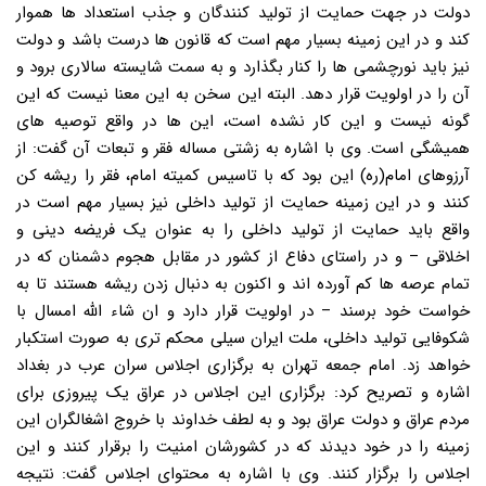
دولت در جهت حمایت از تولید کنندگان و جذب استعداد ها هموار
کند و در این زمینه بسیار مهم است که قانون ها درست باشد و دولت
نیز باید نورچشمی ها را کنار بگذارد و به سمت شایسته سالاری برود و
آن را در اولویت قرار دهد. البته این سخن به این معنا نیست که این
گونه نیست و این کار نشده است، این ها در واقع توصیه های
همیشگی است. وی با اشاره به زشتی مساله فقر و تبعات آن گفت: از
آرزوهای امام(ره) این بود که با تاسیس کمیته امام، فقر را ریشه کن
کنند و در این زمینه حمایت از تولید داخلی نیز بسیار مهم است در
واقع باید حمایت از تولید داخلی را به عنوان یک فریضه دینی و
اخلاقی – و در راستای دفاع از کشور در مقابل هجوم دشمنان که در
تمام عرصه ها کم آورده اند و اکنون به دنبال زدن ریشه هستند تا به
خواست خود برسند – در اولویت قرار دارد و ان شاء الله امسال با
شکوفایی تولید داخلی، ملت ایران سیلی محکم تری به صورت استکبار
خواهد زد. امام جمعه تهران به برگزاری اجلاس سران عرب در بغداد
اشاره و تصریح کرد: برگزاری این اجلاس در عراق یک پیروزی برای
مردم عراق و دولت عراق بود و به لطف خداوند با خروج اشغالگران این
زمینه را در خود دیدند که در کشورشان امنیت را برقرار کنند و این
اجلاس را برگزار کنند. وی با اشاره به محتوای اجلاس گفت: نتیجه