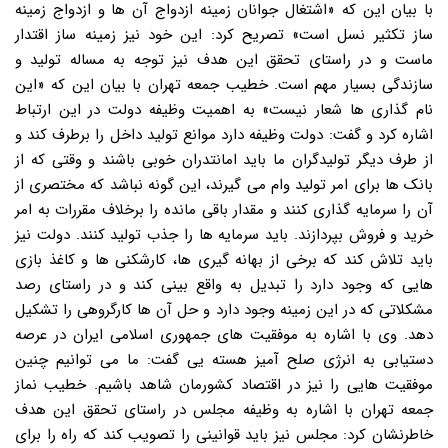
با بیان این که «اشتغال جوانان زمینه ازدواج آن ها و ازدواج زمینه
ساز تکثیر نسل است» تصریح کرد: این خود نیز زمینه ساز اقتدار
ماست و در راستای تحقق این هدف نیز توجه به مساله تولید و
سازندگی بسیار مهم است. خطیب جمعه تهران با بیان این که «این
نام گذاری ها شعار نیست» به اهمیت وظیفه دولت در این ارتباط
اشاره کرد و گفت: دولت وظیفه دارد موانع تولید داخل را برطرف کند و
از طرف دیگر تولیدگران ما باید امانتدران خوبی باشند و وقتی که از
بانک ها برای امر تولید وام می گیرند، این گونه نباشد که مختصری از
آن را سرمایه گذاری کنند و مقدار باقی مانده را برخلاف مقررات به امر
خرید و فروش بپردازند. باید سرمایه ها را جذب تولید کنند. دولت نیز
باید تلاش کند که برخی از بهانه گیری ها، کارشکنی ها و کاغذ بازی
هایی که وجود دارد را تبدیل به واقع بینی کند و در راستای رصد
مشکلاتی که در این زمینه وجود دارد و حل آن ها کارگروهی را تشکیل
دهد. وی با اشاره به موفقیت های جمهوری اسلامی ایران در عرصه
دستیابی به انرژی صلح آمیز هسته یی گفت: ما می توانیم چنین
موفقیت هایی را نیز در اقتصاد کشورمان شاهد باشیم. خطیب نماز
جمعه تهران با اشاره به وظیفه مجلس در راستای تحقق این هدف
خاطرنشان کرد: مجلس نیز باید قوانینی را تصویب کند که راه را برای