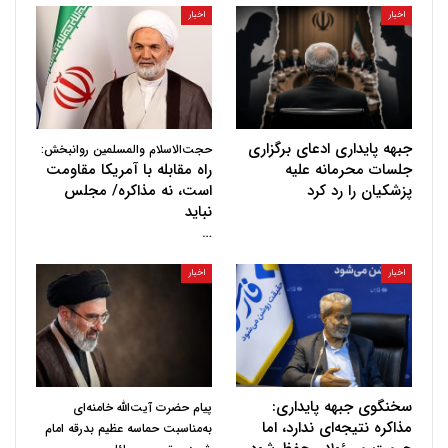
اخبار
اخبار
جبهه پایداری ادعای برگزاری
حجت‌الاسلام والمسلمین روانبخش:
جلسات محرمانه علیه
راه مقابله با آمریکا مقاومت
پزشکیان را رد کرد
است، نه مذاکره/ مجلس
نباید
…
اخبار
اخبار
سخنگوی جبهه پایداری:
پیام حضرت آیت‌الله خامنه‌ای
مذاکره نتیجه‌ای ندارد، اما
به‌مناسبت حماسه عظیم بدرقه امام