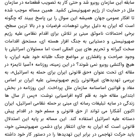
سابقه این سازمان روبرو شد و حتی کار به تصویب قطعنامه در سازمان
ملل در حمایت از رژیم صهیونیستی کشید. همین مساله موجب شده
تا افکار عمومی جهان همیشه این سوال را بی پاسخ ببیند که چگونه
است که ایران به دلیل برخی توهمات، فرضیات و در بالا ترین سطح،
برخی احتمالات ناموثق مبنی بر تلاش برای اقدام نظامی علیه رژیم
صهیونیستی و دستیابی به جنگ افزار هسته ای، مستحق اقدامات
سخت گیرانه و تحریم های بین المللی است اما مسئولان اسرائیلی با
وجود صراحت و پافشاری بر مواضع جنگ طلبانه خود علیه ایران، با
هیچ واکنشی روبرو نمی شوند؟ در این زمینه، روزنامه «آسیا تایمز» در
مقاله ای تحت عنوان «حق قانونی ایران برای حمله به اسرائیل»، به
بررسی تهدیدهای غیرقانونی رژیم صهیونیستی علیه ایران بر اساس
مفاد و قوانین اساسنامه سازمان ملل پرداخت. این روزنامه در بخش
ابتدایی مقاله خود به قلم کاوه افراسیابی نوشت: «پس از سال ها
زندگی در سایه تبلیغات رسانه ای مبنی بر حمله نظامی اسرائیل، ایران
اکنون آشکارا می تواند از حق قانونی و مسلم خود در اقدام پیش
دستانه علیه اسرائیل استفاده کند. این مساله بر پایه این استدلال
قانونی است که ایران به جای انتظار برای دشمن صهیونیستی خود،
باید حرکت تهاجمی در برابر این تهدیدها را در دستور کار خود داشته