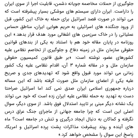
جلوگیری از حملات مخاصمه جویانه دشمن، قابلیت اجرا از سوی ایران
را داراست. ایران دارای سیستم های موشکی بسیار پیشرفته است که
می تواند در صورت قصد اسرائیل برای حمله به خاک این کشور، قبل
از ورود جنگنده های اسرائیلی به حریم هوایی ایران، مناطق حساس
عملیاتی را در خاک سرزمین های اشغالی مورد هدف قرار بدهد.» این
روزنامه در پایان مقاله خود هم با استناد به یکی از بندهای قوانین
حقوقی سازمان ملل در زمینه دفاع و جلوگیری از تخاصم نظامی علیه
کشورهای عضو، نوشته است: «بر طبق قانون کمیسیون حقوقی
سازمان ملل و در مقاله شماره ۳ آن، اقدام نظامی علیه یک کشور
زمانی می تواند مورد قبول واقع شود که تهدیدهای جدی و صریح
علیه یکی از اعضای سازمان ملل صورت گرفته باشد که این مساله
درباره جمهوری اسلامی ایران صدق نمی کند اما اسرائیل صراحتا
دست به تهدید به حمله نظامی علیه ایران زده است که خود می تواند
یک نشانه دیگر مبنی بر تایید استدلال فوق باشد. از سوی دیگر، سوال
اصلی این است که چرا جامعه جهانی از ماجرای جنگ عراق درس
نگرفته و کماکان به دنبال ایجاد درگیری و تنش در جامعه است؟ ماه
های آینده و روند پیشرفت مذاکرات پشت پرده اسرائیل و امریکا،
پاسخ این سوال را مشخص خواهد کرد.»