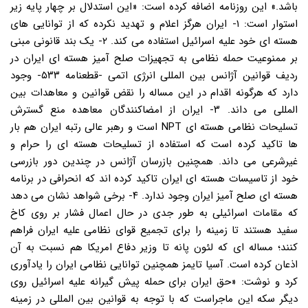
باشد.» این روزنامه اضافه کرده است: «این استدلال بر چهار پایه زیر
استوار است: ۱- ایران هرگز اعلام و تهدید نکرده که از توانایی های
هسته ای خود علیه اسرائیل استفاده می کند. ۲- یک بند قانونی مبنی
بر ممنوعیت حمله نظامی به تجهیزات صلح آمیز هسته ای ایران در
ردیف قوانین آژانس بین المللی انرژی اتمی -قطعنامه ۵۳۳- وجود
دارد که هرگونه اقدام در این مساله را نقض قوانین و معاهدات بین
المللی می داند. ۳- ایران از امضاکنندگان معاهده منع گسترش
تسلیحات نظامی هسته ای NPT است و رهبر عالی رتبه ایران هم بار
ها تاکید کرده است که استفاده از تسلیحات هسته ای را حرام و
غیرشرعی می داند. همچنین بازرسان آژانس در چندین دور بازرسی
خود از تاسیسات هسته ای ایران تاکید کرده اند که انحرافی در برنامه
هسته ای صلح آمیز ایران وجود ندارد. ۴- برخی شواهد نشان می دهد
که مقامات اسرائیلی به طور جدی در حال اعمال فشار بر روی کاخ
سفید هستند تا زمینه را برای تجمیع قوای نظامی علیه ایران فراهم
کنند؛ مساله ای که لئون پانه تا وزیر دفاع امریکا هم نسبت به آن
اذعان کرده است. آسیا تایمز همچنین توانایی نظامی ایران را یادآوری
کرد و نوشت: «حق ایران برای حمله پیش گیرانه علیه اسرائیل روی
دیگر سکه این ماجراست که با توجه به قوانین بین المللی در زمینه