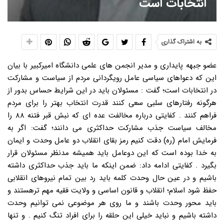
انتخابات است
به اشتراک گذاری
عضو جبهه پایداری و مدیر انجمن های علمی دانشگاه امیرکبیر با بیان
این که دعواهای سیاسی عامل رویگردانی مردم از سیاست و مشارکت
در انتخابات است؛ گفت : مسئولان باید در این شرایط حساس بدور از
هرگونه رفتارهای سلبی سعی کنند قدرت انتخاب بهتر را برای مردم
فراهم کنند . کفایتی درباره مخالفت عده ای که نبش قبر فتنه ۸۸ را
مخالف سیاست جذب مشارکت حداکثری می دانند؛ گفت: اگر به
فرمایش امام (ره) دقت کنیم رمز بقای انقلاب دو عامل وحدت و ایمان
به خدا بوده است که این دوعامل باید همیشه مدنظر مسئولان قرار
بگیرد . کفایتی ادامه داد: ضمن اینکه ما باید جذب حداکثری داشته
باشیم و در عین حال وحدت کلمه باید رد بین تمام نیروهای انقلابی
حفظ شود اسلام؛ انقلاب و قانون اساسی و ولایت فقیه مهم ترهستند و
باید محور وحدت باشند و ما روی هر موضوعی نمی توانیم وحدت
داشته باشیم و نباید خیلی این حلقه را برای افراد تنگ کنیم . و تنها