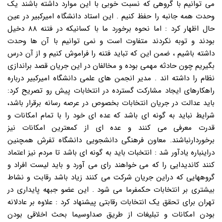
می توانیم با گروهی که نسبت خوبی با این موارد داشته باشند یک
وحدت همه جانبه را حفظ کنیم . این استاد دانشگاه امیرکبیر در عین
حال اظهار کرد : اما نحوه برخورد ما با کسانیکه در فتنه ۸۸ دخیل
بودند و توبه نکردند متفاوت است و نمی توانیم با آن ها وحدت
داشته باشیم ، ضمن این که تباید فتنه را فراموش کنیم و از آن درس
بگیریم چون حادثه مهمی بوده و مخالفان در این جریان قصد براندازی
نظام را داشته اند . مدیر انجمن های علمی دانشگاه امیرکبیر درباره
راهکارهای ایجاد مشارکت گسترده در انتخابات پیش رو تصریح کرد:
باید عدالت در جریان انتخابات بخصوص در عرصه رسانه برقرار باشد،
شرایط نباید به گونه ای باشد که عده ای خود را با تمام امکانات و
قدرت معرفی می کنند و عده ای از کمعترین امکانات نیز
برخوردارنباشند. معاون فرهنگی دانشجویی دانشگاه تفرش همچنین
دراینباره یادآور شد : انتخبات باید به گونه ای باشد تا مردم نیز اعتماد
کنند کاندیدایی را که می خواهند رای می آورد و باید لیست افراد و
گروههایی که دراین جریان شرکت می کنند زیاد باشد رقابت و نشاط
بیشتری بر انتخابات حکمفرما می شود . این عضو جبهه پایداری در
تهران برای تحقق یک انتخابات رقابتی پیشنهاد کرد : علاوه بر عادلانه
بودن امکانات و تبلیغات از طریق صداوسیما بحث اخلاقی بودن