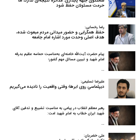
سخنگوی جبهه پایداری: مذاکره نتیجه‌ای ندارد، اما
حرمت مسئولان حفظ شود
رضا رخسایی:
حفظ همگرایی و حضور میدانی مردم مبعوث شده،
هدف اصلی وحدت مورد اشاره امام جامعه
پیام حضرت آیت‌الله خامنه‌ای به‌مناسبت حماسه عظیم بدرقه
امام شهید و تبیین مسائل مهم کشور؛
…
علیرضا تسلیمی:
دیپلماسیِ روی ابرها؛ وقتی واقعیت را نادیده می‌گیریم
رهبر معظم انقلاب در پیامی به‌ مناسبت تشییع و تدفین آقای
شهید ایران خطاب به امام شهید امت:
…
علی خضریان: