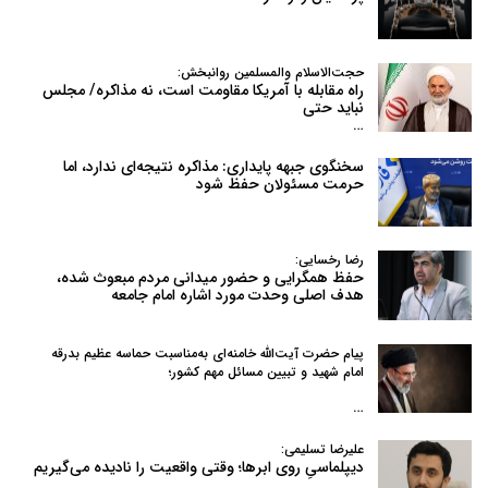
حجت‌الاسلام والمسلمین روانبخش:
راه مقابله با آمریکا مقاومت است، نه مذاکره/ مجلس
نباید حتی
…
سخنگوی جبهه پایداری: مذاکره نتیجه‌ای ندارد، اما
حرمت مسئولان حفظ شود
رضا رخسایی:
حفظ همگرایی و حضور میدانی مردم مبعوث شده،
هدف اصلی وحدت مورد اشاره امام جامعه
پیام حضرت آیت‌الله خامنه‌ای به‌مناسبت حماسه عظیم بدرقه
امام شهید و تبیین مسائل مهم کشور؛
…
علیرضا تسلیمی:
دیپلماسیِ روی ابرها؛ وقتی واقعیت را نادیده می‌گیریم