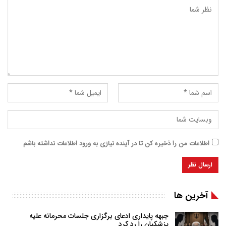
اطلاعات من را ذخیره کن تا در آینده نیازی به ورود اطلاعات نداشته باشم
آخرین ها
جبهه پایداری ادعای برگزاری جلسات محرمانه علیه
پزشکیان را رد کرد