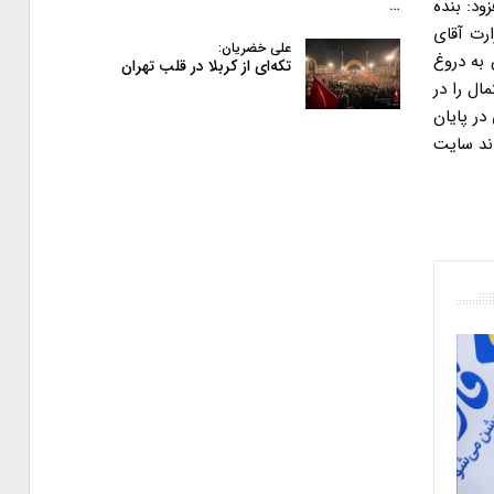
ت. وی افزود: بنده
…
ر در وزارت آقای
علی خضریان:
 به دروغ
تکه‌ای از کربلا در قلب تهران
ال را در
در پایان
دند سایت