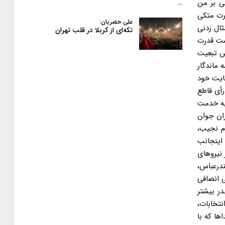
یکی بر من
…
م قدرت متکی
علی خضریان:
ثال زدنی
تکه‌ای از کربلا در قلب تهران
دست قدرت
ش تبعیت
ماندگار
ایت خود
رأی قاطع
به خدمت
ران جوان
م نجیب،
 اینجانب
نیروهای
درعباس،
، بی انصافی
ر بیشتر
نتخابات،
ها که با