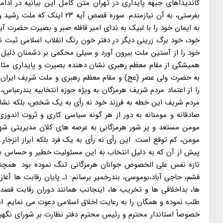
کاندیداهای جبهه پایداری در تهران متن کامل این بیانیه در ادامه آمده است:
بفرستی، به آن نیازمندم. سوره
به ایمان خود را با لبیک به ندای امیر قافله صبر و بصیرت حضرت آ
خود، خود برگ زرینی دیگر در دفتر خون رنگ انقلاب اسلامی ثبت ن
خود را از آستین ملت بیرون آورد و سیلی محکمی بر دشمنان ذلیل
همیشگی از مقام معظم رهبری نشان دهنده بصیرت و پایداری مثال
به حضرت ولی عصر (عج) و مقام معظم رهبری و ملت شریف ایران
را از اعتماد مردم شریف هرمزگان به ویژه حوزه انتخابیه بندرعبا
مردم شریف این خطه به فرزند خود نه رأی به یک شخص، بلکه نشان
صادقانه و مومنانه به دور از هر گونه سیاسی کاری و ثروت اندوز
مومن مستعد و پر شور هرمزگانی به عرصه های کلان مدیریتی شه
مومن، کم توقع است. این رأی نه رأی به یک فرد بلکه ابراز انزج
پیش از آن که به دلیل انتخاب به این مسئولیت خطیر و حساس ب
تازه نفس علی الخصوص جوانان هرمزگانی تنگ نموده بود. همچنین
قشم، حاجی آباد،بوموسی، بندرخ
ها، بداخلاقی ها و تخریب ها، اینجانب همانند دوران رقابت قصد
طلب نموده و همگان را به رعایت اخلاق اسلامی دعوت می نمایم. ای
خصوصاً استاندار محترم و رئیس محترم دفتر نظارت بر شورای نگهبان