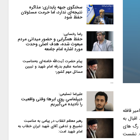
سخنگوی جبهه پایداری: مذاکره
نتیجه‌ای ندارد، اما حرمت مسئولان
حفظ شود
رضا رخسایی:
حفظ همگرایی و حضور میدانی مردم
مبعوث شده، هدف اصلی وحدت
مورد اشاره امام جامعه
پیام حضرت آیت‌الله خامنه‌ای به‌مناسبت
حماسه عظیم بدرقه امام شهید و تبیین
مسائل مهم کشور؛
…
علیرضا تسلیمی:
دیپلماسیِ روی ابرها؛ وقتی واقعیت
را نادیده می‌گیریم
یر قافله
اقبال به
رهبر معظم انقلاب در پیامی به‌ مناسبت
 رگ های
تشییع و تدفین آقای شهید ایران خطاب به
امام شهید امت:
ست. نشست