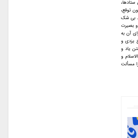
ضمن تشکر از کلیه فعالین ستادها،
ن توقع،
را مورد لطف بیکران قرار دادند؛ مراتب اعتذار خود را به دلیل عدم امکان پاسخگویی به ابراز لطف یکایک آنان اعلام می نمایم. ۳ـ بی شک
و بصیرت
ای آن به
 یزدی و
تن یاد و
اسلام و
ا مسألت