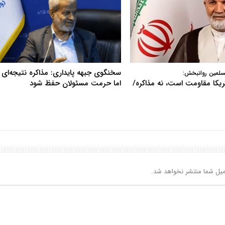
سخنگوی جبهه پایداری: مذاکره نتیجه‌ای ن
سلمین روانبخش:
آمریکا مقاومت است، نه مذاکره/
اما حرمت مسئولان حفظ شود
یل شما منتشر نخواهد شد.