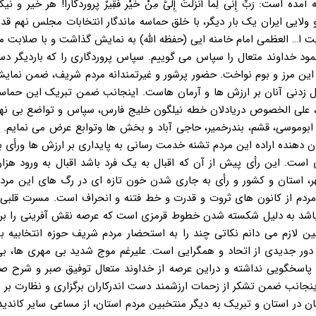
 رَبِّ إِنِّی لِما أَنْزَلْتَ إِلَیَّ مِنْ خَیْر فَقِیرٌ پروردگارا! هر خیر و ن
 قصص آیه ۲۳ اینک که ملت رشید و ولایی ایران یک بار دیگر، با خلق حماسه ماندگار انتخابات مجلس نه
یت ا… العظمی امام خامنه ایی (حفظه الله) به نمایش گذاشت و با صلابت م
مود خداوند متعال را سپاس می گوییم. سپاس پروردگاری را که باردیگر 
 این مرز و بوم نواخت. حضور پرشور و غیرتمندانه مردم شریف، ضمن نمای
 زدنی آنان بر ارزش ها و آرمان هاست. اینجانب ضمن تبریک این حماسه 
، علی الخصوص دریادلان خطه نیلگون خلیج فارس، سپاس و تواضع بی نه
س، ابوموسی، قشم، بندرخمیر، حاجی آباد و بخش ها وتوابع عرض می نمایم. 
 دهنده اراده این مردم تشنه خدمت رسانی به پایداری بر ارزش ها ورأی 
ی است. این رأی پیش از آن که اقبال به یک فرد باشد اقبال به ورود هزا
ر، استان و کشور و رأی به جاری شدن خون تازه ای در رگ های این مرد
ار مردم از کانون های ثروت و قدرت و خط فتنه و انحراف است. مسرت قلبی
اشد به دلیل شکسته شدن خطوط قرمزی است که عرصه نقش آفرینی را بر 
 لازم می دانم نکاتی چند را به استحضار مردم شریف حوزه انتخابیه بن
میر برسانم: ۱ـ پایان رقابت ها آغاز دور جدیدی از اتحاد و همگرایی است. علیرغم موج شدید بی مهری ها
 پاسخگویی نداشته و دراین عرصه از خداوند متعال توفیق صبر و شرح صد
نجانب ضمن تشکر از زحمات ارزشمند دست اندرکاران برگزاری و نظارت بر ا
 در استان و تبریک به دیگر منتخبین مردم استان، از مساعی سایر کاندیدا