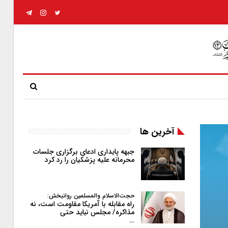
آخرین ها
جبهه پایداری ادعای برگزاری جلسات
محرمانه علیه پزشکیان را رد کرد
حجت‌الاسلام والمسلمین روانبخش:
راه مقابله با آمریکا مقاومت است، نه
مذاکره/ مجلس نباید حتی
…