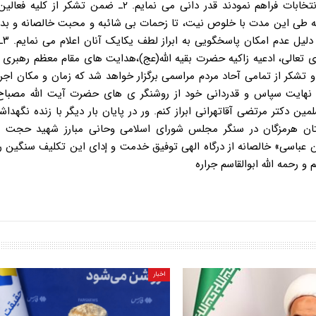
حضور خود فضای رقابتی را جهت برگزاری هر چه پر شورتر این انتخابات فراهم نمودند قدر دانی می نمایم. ۲ـ 
ه طی این مدت با خلوص نیت، تا زحمات بی شائبه و محبت خالصانه و بدو
فرزند خود 
عالی، ادعیه زاکیه حضرت بقیه الله(عج)،هدایت های مقام معظم رهبری 
 تشکر از تمامی آحاد مردم مراسمی برگزار خواهد شد که زمان و مکان اجر
نم نهایت سپاس و قدردانی خود از روشنگر ی های حضرت آیت الله مصباح
 دکتر مرتضی آقاتهرانی ابراز کنم. ور در پایان بار دیگر با زنده نگهداش
استان هرمزگان در سنگر مجلس شورای اسلامی وحانی مبارز شهید حجت ال
 عباسی» خالصانه از درگاه الهی توفیق خدمت و إدای این تکلیف سنگین ر
 رحمه الله ابوالقاسم جراره
اخبار