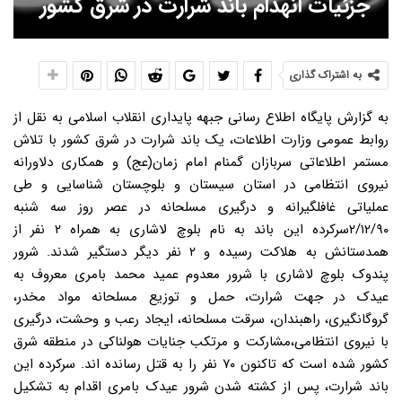
جزئیات انهدام باند شرارت در شرق کشور
به اشتراک گذاری
به گزارش پایگاه اطلاع رسانی جبهه پایداری انقلاب اسلامی به نقل از
روابط عمومی وزارت اطلاعات، یک باند شرارت در شرق کشور با تلاش
مستمر اطلاعاتی سربازان گمنام امام زمان(عج) و همکاری دلاورانه
نیروی انتظامی در استان سیستان و بلوچستان شناسایی و طی
عملیاتی غافلگیرانه و درگیری مسلحانه در عصر روز سه شنبه
۲/۱۲/۹۰سرکرده این باند به نام بلوچ لاشاری به همراه ۲ نفر از
همدستانش به هلاکت رسیده و ۲ نفر دیگر دستگیر شدند. شرور
پندوک بلوچ لاشاری با شرور معدوم عمید محمد بامری معروف به
عیدک در جهت شرارت، حمل و توزیع مسلحانه مواد مخدر،
گروگانگیری، راهبندان، سرقت مسلحانه، ایجاد رعب و وحشت، درگیری
با نیروی انتظامی،مشارکت و مرتکب جنایات هولناکی در منطقه شرق
کشور شده است که تاکنون ۷۰ نفر را به قتل رسانده اند. سرکرده این
باند شرارت، پس از کشته شدن شرور عیدک بامری اقدام به تشکیل