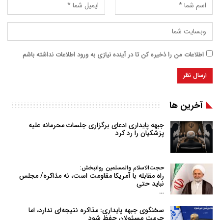
اطلاعات من را ذخیره کن تا در آینده نیازی به ورود اطلاعات نداشته باشم
آخرین ها
جبهه پایداری ادعای برگزاری جلسات محرمانه علیه
پزشکیان را رد کرد
حجت‌الاسلام والمسلمین روانبخش:
راه مقابله با آمریکا مقاومت است، نه مذاکره/ مجلس
نباید حتی
…
سخنگوی جبهه پایداری: مذاکره نتیجه‌ای ندارد، اما
حرمت مسئولان حفظ شود