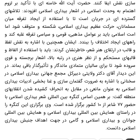
سازی نقش ایفا کنند. حضرت آیت الله خامنه ای با تأکید بر لزوم
اهتمام به وحدت اسلامی در اشعار بیداری اسلامی افزودند: تلاشهای
گسترده ای در جریان است تا با استفاده از ایجاد تفرقه میان
مسلمانان، حرکت عظیم بیداری اسلامی، شکسته و متوقف شود اما
امت اسلامی باید بر عوامل مذهبی، قومی و سیاسی تفرقه غلبه کند و
راههای ایجاد اختلاف را ببندد. ایشان همچنین با اشاره به نقش لفظ
و قالب در ارتقای هنر شعر، خاطرنشان کردند: باید با استفاده از الفاظ و
قالبهای مستحکم و از نظر هنری در رتبه بالا، اشعار برجسته و قوی
سروده شود تا برای سالیان متمادی ماندگار و تأثیرگذار باقی بماند. در
این دیدار آقای دکتر ولایتی دبیرکل مجمع جهانی بیداری اسلامی در
سخنانی با اشاره به ضرورت گفتمان سازی و غنا بخشی ادبیات بیداری
اسلامی به عنوان مانعی در مقابل به انحراف کشیده شدن انقلابهای
منطقه گفت: بر همین اساس کنگره بین المللی شعر بیداری اسلامی با
حضور ۷۷ شاعر از ۱۰ کشور برگزار شده است. وی برگزاری این کنگره را
در راستای همایش بین المللی بیداری اسلامی و همایش بین المللی
جوانان و بیداری اسلامی و گامی در جهت اهداف جنبش بیداری
اسلامی دانست.