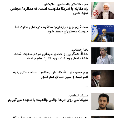
حجت‌الاسلام والمسلمین روانبخش:
راه مقابله با آمریکا مقاومت است، نه مذاکره/ مجلس
نباید حتی
…
سخنگوی جبهه پایداری: مذاکره نتیجه‌ای ندارد، اما
حرمت مسئولان حفظ شود
رضا رخسایی:
حفظ همگرایی و حضور میدانی مردم مبعوث شده،
هدف اصلی وحدت مورد اشاره امام جامعه
پیام حضرت آیت‌الله خامنه‌ای به‌مناسبت حماسه عظیم بدرقه
امام شهید و تبیین مسائل مهم کشور؛
…
علیرضا تسلیمی:
دیپلماسیِ روی ابرها؛ وقتی واقعیت را نادیده می‌گیریم
رهبر معظم انقلاب در پیامی به‌ مناسبت تشییع و تدفین آقای