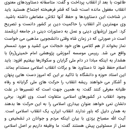
طاغوت با بعد از انقلاب پرداخت و گفت: متاسفانه دستاوردهای معنوی
انقلاب مغفول مانده است؛ شما که قشر فرهیخته اجتماع هستید باید
در شناخت این دستاوردها و حفظ آنها تلاش مضاعفی داشته باشید.
وی مهمترین اثر انقلاب را حاکمیت دین بر کشور دانست و تصریح
کرد: امروز ارزشهای دینی و عمل به دستورات دینی در جامعه ارزشمند
است در صورتی که در زمان شاه وقتی دانشجویی مذهبی می خواست
نماز بخواند از هم کلاسی های خود خجالت می کشید و مورد تمسخر
واقع می شد. رییس موسسه آموزشی پژوهشی امام خمینی(ره) با
هشدار به اینکه مبادا در دام ملی گرایان و سکولارها بیفتیم افزود: باید
اسلام حفظ شود تا دستاورد ها و برکات انقلاب اسلامی مستدام بماند.
این استاد حوزه و دانشگاه با تاکید بر این که امروز دست هایی پنهان
و آشکار می خواهند ریشه انقلاب را حرکت های ملی گرایانه و رفاه
طلبانه معرفی کنند گفت: به همین جهت است که تفسیرها در علت
وجود انقلاب در کشورهای اسلامی متفاوت است. وی افزود: برخی
دلشان نمی خواهد عنوان بیداری اسلامی را به این حرکت ها بدهند
به همان دلیل که باور ندارند انقلاب ایران، یک انقلاب اسلامی است.
آیت الله مصباح یزدی با بیان اینکه مردم و جوانان در تشخیص و
عمل از مسئولین پیش هستند گفت: ما وظیفه داریم بر اصل اسلامی