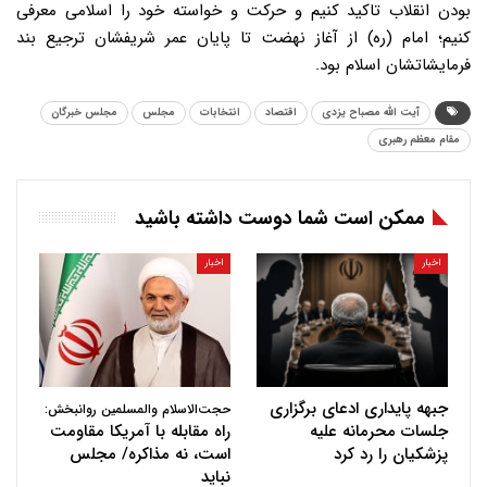
بودن انقلاب تاکید کنیم و حرکت و خواسته خود را اسلامی معرفی
کنیم؛ امام (ره) از آغاز نهضت تا پایان عمر شریفشان ترجیع بند
فرمایشاتشان اسلام بود.
آیت الله مصباح یزدی
اقتصاد
انتخابات
مجلس
مجلس خبرگان
مقام معظم رهبری
ممکن است شما دوست داشته باشید
اخبار
اخبار
جبهه پایداری ادعای برگزاری
حجت‌الاسلام والمسلمین روانبخش:
جلسات محرمانه علیه
راه مقابله با آمریکا مقاومت
پزشکیان را رد کرد
است، نه مذاکره/ مجلس
نباید