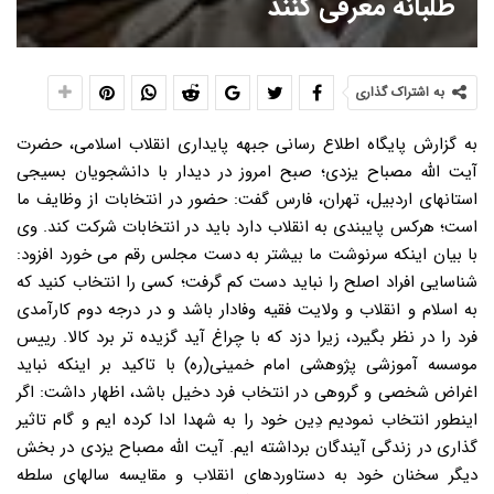
طلبانه معرفی کنند
به اشتراک گذاری
به گزارش پایگاه اطلاع رسانی جبهه پایداری انقلاب اسلامی، حضرت
آیت الله مصباح یزدی؛ صبح امروز در دیدار با دانشجویان بسیجی
استانهای اردبیل، تهران، فارس گفت: حضور در انتخابات از وظایف ما
است؛ هرکس پایبندی به انقلاب دارد باید در انتخابات شرکت کند. وی
با بیان اینکه سرنوشت ما بیشتر به دست مجلس رقم می خورد افزود:
شناسایی افراد اصلح را نباید دست کم گرفت؛ کسی را انتخاب کنید که
به اسلام و انقلاب و ولایت فقیه وفادار باشد و در درجه دوم کارآمدی
فرد را در نظر بگیرد، زیرا دزد که با چراغ آید گزیده تر برد کالا. رییس
موسسه آموزشی پژوهشی امام خمینی(ره) با تاکید بر اینکه نباید
اغراض شخصی و گروهی در انتخاب فرد دخیل باشد، اظهار داشت: اگر
اینطور انتخاب نمودیم دِین خود را به شهدا ادا کرده ایم و گام تاثیر
گذاری در زندگی آیندگان برداشته ایم. آیت الله مصباح یزدی در بخش
دیگر سخنان خود به دستاوردهای انقلاب و مقایسه سالهای سلطه