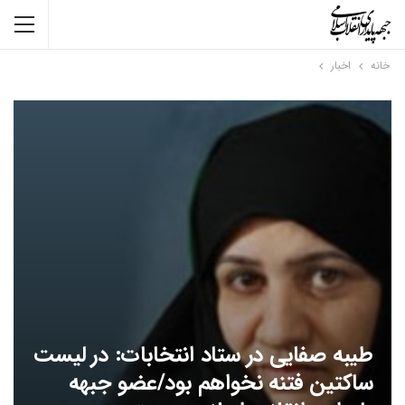
خانه
اخبار
طیبه صفایی در ستاد انتخابات: در لیست
ساکتین فتنه نخواهم بود/عضو جبهه