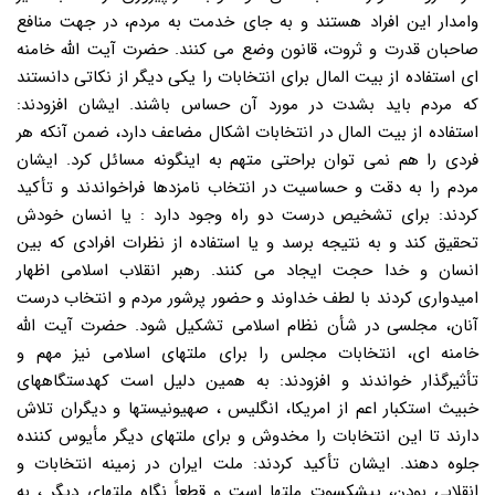
وامدار این افراد هستند و به جای خدمت به مردم، در جهت منافع
صاحبان قدرت و ثروت، قانون وضع می کنند. حضرت آیت الله خامنه
ای استفاده از بیت المال برای انتخابات را یکی دیگر از نکاتی دانستند
که مردم باید بشدت در مورد آن حساس باشند. ایشان افزودند:
استفاده از بیت المال در انتخابات اشکال مضاعف دارد، ضمن آنکه هر
فردی را هم نمی توان براحتی متهم به اینگونه مسائل کرد. ایشان
مردم را به دقت و حساسیت در انتخاب نامزدها فراخواندند و تأکید
کردند: برای تشخیص درست دو راه وجود دارد : یا انسان خودش
تحقیق کند و به نتیجه برسد و یا استفاده از نظرات افرادی که بین
انسان و خدا حجت ایجاد می کنند. رهبر انقلاب اسلامی اظهار
امیدواری کردند با لطف خداوند و حضور پرشور مردم و انتخاب درست
آنان، مجلسی در شأن نظام اسلامی تشکیل شود. حضرت آیت الله
خامنه ای، انتخابات مجلس را برای ملتهای اسلامی نیز مهم و
تأثیرگذار خواندند و افزودند: به همین دلیل است کهدستگاههای
خبیث استکبار اعم از امریکا، انگلیس ، صهیونیستها و دیگران تلاش
دارند تا این انتخابات را مخدوش و برای ملتهای دیگر مأیوس کننده
جلوه دهند. ایشان تأکید کردند: ملت ایران در زمینه انتخابات و
انقلابی بودن، پیشکسوت ملتها است و قطعاً نگاه ملتهای دیگر ، به