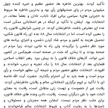
تأکید کردند: بهترین خاطره ها، حضور عظیم و خیره کننده چهل
میلیونی مردم در پای صندوقهای رأی بود و بدترین خاطره ها مربوط
به «جرزنی های» سیاسی برخی افراد ناباب، نادان و بعضاً معاند، در
انتخابات بود. ایشان با تأکید بر اینکه در هر انتخاباتی ممکن است
عده ای معترض باشند، خاطرنشان کردند: در چنین شرایطی، قانون، راه
را معین کرده است، اما در انتخابات سال ۸۸ عده ای راه قانون شکنی،
تحمیل هزینه به کشور و مردم، شاد کردن دشمن، و اجرای برنامه های
مورد نظر دشمن را برگزیدند ولی راه به جایی نبردند زیرا مردم در
صحنه بودند و تا زمانی که ملت در صحنه است، هیچکس در کشور،
نمی تواند، کارهای خلاف قانون را به پیش ببرد. رهبر انقلاب اسلامی
قضایای بعد از انتخابات سال ۸۸ را یک تجربه و درس، خواندند و
افزودند: انتخابات مظهر حضور مردم و نتیجه آن، مظهر خواست و رأی
مردم است و همه باید به آن احترام بگذارند. حضرت آیت الله خامنه
ای با تأکید بر لزوم برگزاری انتخاباتی سالم و رقابتی خاطرنشان کردند:
رقابت غیر از خصومت و تهمت زنی متقابل است، رقابت به معنای
اثبات خود با نفی دیگران نیست. رقابت، دادن وعده های خلاف قانون،
برای جلب نظر مردم نیست. ایشان همه مجریان و مسئولان، و
نامزدها را به رعایت آداب و شروط انتخابات سالم فراخواندند و