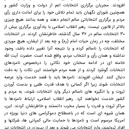
افزودند: مجریان برگزاری انتخابات اعم از دولت و وزارت کشور و
همچنین شورای نگهبان باید تمام تلاش خود را برای امانت داری رأی
مردم و برگزاری انتخاباتی سالم انجام دهند و همه بدانند هیچ چیزی
بالاتر از قانون نیست. رهبر انقلاب اسلامی با یادآوری برگزاری بیش از
۳۰ انتخابات سالم در ۳۲ سال گذشته، خاطرنشان کردند: در انتخابات
مختلف، چه در زمان حیات امام (ره) و چه بعد از ایشان، هیچ موردی
که انتخابات را ناسالم کرده و یا نتیجه آنرا تغییر داده باشد، وجود
نداشته و همان رأی و انتخاب مردم، واقع شده است. حضرت آیت الله
خامنه ای در ادامه سخنان خود نکاتی را درخصوص نامزدهای
انتخابات گوشزد کردند و از همه مردم خواستند این نکات را به دقت
دنبال کنند. ایشان افزودند: نامزدها باید با قصد خدمت وارد عرصه
انتخابات شوند زیرا اگر کسانی با هدف قدرت طلبی و بدست آوردن
ثروت و یا انگیزه های ناسالم دیگر وارد انتخابات شوند، به مردم و
کشور خدمت نخواهند کرد. رهبر انقلاب اسلامی، ارتباط نامزدها با
مراکز ثروت و قدرت را بسیار مخرب دانستند و خاطرنشان کردند: این،
همان شیوه ای است که در باصطلاح دموکراسی های دنیا بویژه در
امریکا مرسوم است و نامزدها با حمایت مالی کمپانی ها، شرکتها و
افراد ثروتمند، وارد انتخابات می شوند و بعد از پیروزی در انتخابات نیز