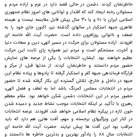
خاطرنشان کردند: دشمن در حالی قصد دارد در عزم و اراده مردم و
مسئولان رخنه ایجاد کند که اقتدار و توانایی های امروز نظام جمهوری
اسلامی ایران با ۲۰ و یا ۳۰ سال پیش قابل مقایسه نیست و هیمنه
ظاهری جبهه استکبار در سالهای گذشته نیز، اکنون جای خود را به
ضعف و ناتوانی روزافزون داده است. حضرت آیت الله خامنه ای
افزودند: اراده مسئولان برای حرکت در مسیر الهی، دین و سعادت دنیا
و آخرت، مستحکم است و مردم نیز همواره پای ثابت این حرکت
عظیم خواهند بود. ایشان، انتخابات را یکی از عرصه های نمایش
حضور مردم دانستند و خاطرنشان کردند: از مدتها قبل، از مرکز و
قرارگاه فرماندهی جبهه کفر و استکبار گرفته تا پادوها و پیاده نظام این
جبهه در داخل و خارج، تلاش گسترده ای بکار گرفته شده تا حضور
مردم در انتخابات مجلس کمرنگ باشد اما به لطف و فضل الهی،
حضور مردم در این انتخابات دشمن شکن خواهد بود. مقام معظم
رهبری با تأکید بر اینکه انتخابات موجب نشاط جدید و دمیده شدن
خون تازه در پیکره نظام اسلامی خواهد شد، افزودند: عرصه انتخابات
در کنار این ویژگیهای برجسته و مهم، آفت هایی هم دارد که باید
مراقب بود این آفت ها پیش نیایند. حضرت آیت الله خامنه ای
انتخابات سال ۸۸ را یادآور بهترین و بدترین خاطره ها دانستند و