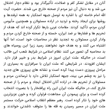
آنان در مقابل لشکر کفر و ضلالت، تأثیرگذار بود و نظام دچار اختلال
می شد و به دنبال آن نیز مردم از صحنه خارج می شدند. حضرت آیت
الله امام خامنه ای با اشاره به توسل جبهه استکبار به همه ترفندها و
روشها برای ایجاد رخنه و تردید در اراده مسئولان و همچنین مأیوس
کردن مردم، تأکید کردند: مقامات غربی بارها تکرار کرده اند که هدف از
تحریم ها و فشارها بر ضد ایران، خسته و از صحنه خارج کردن مردم و
وادار کردن مسئولان به تجدید نظر در محاسبات خود است، اما آنها
اشتباه می کنند و به هدف خود نخواهند رسید زیرا این روسیاه های
بد محاسبه گر، تصور می کنند نظام اسلامی در شرایط شعب ابی طالب
است، در حالیکه ملت ایران امروز در شرایط بدر و خیبر قرار دارد.
ایشان افزودند: در شرایطی که ملت ایران با سرافرازی به بسیاری از
مراحل پیروزی دست پیدا کرده است و نشانه های پیروزی های جدید
را نیز به چشم می بیند، جبهه استکبار تلاش دارد با ترساندن مردم و
مسئولان از تحریم ها، در اراده آنان اختلال ایجاد و مردم را از صحنه
خارج کند، در حالیکه ملت ایران این راه پرافتخار را با بصیرت انتخاب
کرده است و برای پیمودن آن مجاهدت فراوان کرده و خون عزیزترین
های خود را نثار کرده است. رهبر معظم انقلاب اسلامی حرکت مستمر
ملت ایران در مسیر رسیدن به قله ها را متوقف ناشدنی خواندند و