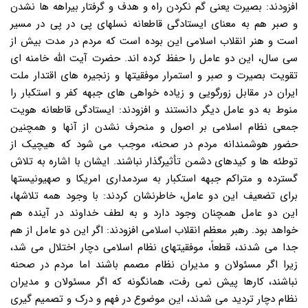
افزودند: بصیرت یعنی گم نکردن راه و هدف و گرفتار بیراهه ها نشدن
و صبر هم به معنای ایستادگی قاطعانه نسلهای پی در پی در مسیر
است و هنر انقلاب اسلامی این بوده است که مردم در مدت بیش از
سی سال، این دو عامل را حفظ کرده اند. حضرت آیت الله خامنه ای
تقویت بصیرت و صبر و استمرار موفقیتها و زنجیره های اقتدار ملت
ایران در مقابل زورگویی و زیاده خواهی های جبهه کفر و استکبار را
منوط به دو عامل دیگر دانستند و افزودند: ایستادگی قاطعانه هویت
جمعی نظام اسلامی بر اصول و منحرف نشدن از آنها و همچنین
حضور هوشمندانه مردم در صحنه، موجب می شود که هیچیک از
توطئه ها و کیدهای دشمن تأثیرگذار نباشند. ایشان با اشاره به تلاش
گسترده و متراکم جبهه استکبار به سردمداری امریکا و صهیونیستها
برای تضعیف این دو عامل، خاطرنشان کردند: با وجود همه تلاشها،
این دو عامل همچنان وجود دارد و به لطف خداوند در آینده هم
خواهد بود. رهبر معظم انقلاب اسلامی افزودند: اگر این دو عامل از هم
جدا می شدند، قطعاً، موفقیتهای نظام اسلامی دچار اختلال می شد،
زیرا اگر مسئولان و مدیران نظام مصمم باشند اما مردم در صحنه
نباشند، کارها پیش نمی رفت، همانگونه که اگر مسئولان و مدیران
نظام دچار تردید می شدند، این موضوع در فهم و درک و تصمیم گیری