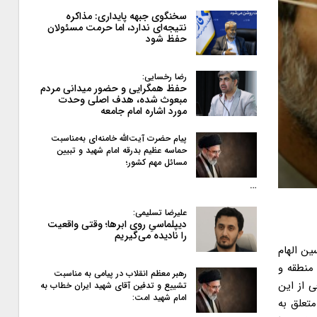
سخنگوی جبهه پایداری: مذاکره
نتیجه‌ای ندارد، اما حرمت مسئولان
حفظ شود
رضا رخسایی:
حفظ همگرایی و حضور میدانی مردم
مبعوث شده، هدف اصلی وحدت
مورد اشاره امام جامعه
پیام حضرت آیت‌الله خامنه‌ای به‌مناسبت
حماسه عظیم بدرقه امام شهید و تبیین
مسائل مهم کشور؛
…
علیرضا تسلیمی:
دیپلماسیِ روی ابرها؛ وقتی واقعیت
را نادیده می‌گیریم
 می کردند. این یک تهدید جدی است. ما این وضعیت را در انتخابات پیش رو داریم، بنابراین به نظرم انتخابات از نظر شرایط بیرونی، وضعیت حساسی دارد. یکی از محورهایی که تاکنون رهبر معظم انقلاب، خط داده اند، این بوده است که فضا و وضعیت انتخابات نباید امنیتی بشود. این فشارها شکلی از امنیتی کردن انتخابات است، یعنی در برابر مطالبات بیگانگان بر اینکه یک طیف سیاسی از داخل پرچمدار تحقق مطالبات آنها بشود که این همان امنیتی شدن فضای انتخابات است و باید در برابر این مطالبه ایستادگی کرد. این یک محور تهاجم آنها خواهد بود. ما در آرایش سیاسی باید توجه کنیم که چه کسانی پرچمدار مطالبات خارجی، به عنوان تحقق امنیت و آرامش داخلی هست
رهبر معظم انقلاب در پیامی به‌ مناسبت
تشییع و تدفین آقای شهید ایران خطاب به
امام شهید امت: