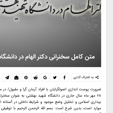
متن کامل سخنرانی دکتر الهام در دانشگا
به اشتراک گذاری
ضرورت پوست اندازی اصولگرایان با افراد آرمان گرا و مقبول/ در مجلس ششم اذعان کردند نقش همان کروزهای امریکا را دارند دکتر غلامحسین الهام ۲۸ مهر ماه سال جاری در دانشگاه شهید بهشتی به عنوان سخنران در همایش کانون دانشگاهیان حاضر شد و در دو محور اصلی تحولات منطقه و بیداری اسلامی و تحلیل وضع موجود و شرایط داخلی در آستانه انتخابات مجلس نهم پرداخت. متن کامل این سخنرانی را که تحلیل جامعی از این موارد است، بدین شرح است: بسم الله الرحمن الرحیم با توفیقی که امروز حاصل شد، حتماً اجازه می فرمایید که در این موقع ارزشمند و متعلق به آقاعلی بن موسی الرضا(ع) تمسک و توسل کنیم و با عرض ادب و استعانت از ولی نعمتمان که نظام و انقلابمان در سایه سار او آرمیده است، بحثمان را شروع کنیم. “اللهم صل علی علی بن موسی الرضا المرتضی، الامام التقی النقی و حجتک علی من فوق الارض و من تحت الثری، الصدیق الشهید صلوه کثیره تامه زاکیه متواصله متواتره کافضل ما صلیت علی احد من اولیائک.” ان شاءالله عنایت آقا ما را در این شرایط یاری کند و شرایط آتی را هم با موفقیت در آنچه که رضایت امام عصر(عج) هست، پشت سر بگذاریم. بحثم در باره ارزیابی و تحلیلی از شرایط انتخابات مجلس نهم است. من در دو محور مرور و ارزیابی و دید و تحلیل خودم را خدمت تان تقدیم می کنم. ان شاءالله این بضاعت مزجات با نظرات شما تکمیل و اصلاح شود. ما یک شرایط برون مرزی داریم که محور بحث ماست. در این شرایط ما در مقابل امریکا و غرب قرار داریم، وضعیت امریکا و غرب از یک سو شکننده است و این برای ما فرصت است. صدای شکستن استخوان های نظام سرمایه داری به گوش می رسد. کمااینکه صدای شکستن استخوان های مارکسیست در قریب به دو دهه قبل شنیده شد و اتفاق افتاد و بیان امام در این پیش بینی محقق شد. همان سال ها امام هم از جنگ فقر و غنا صحبت کردند. جنگ “فقر و غنا” و “حق و باطل” برای برون رفتن مردم از تحمیل های نظام سرمایه داری حاکم بر جهان که به تعبیر امام عزیزمان بردگی جدیدی را بر عالم و همه آدمیان تحمیل کرده است. جنبش وال استریت، حرکتی است که مرزهای اروپا را هم در برگرفته و همه نظام های متکی به نظام سلطه و سرمایه داری غرب را تهدید می کند. این نظام، ماهیت تمدنی غرب را هم برملا کرده و هویت دموکراسی را هم آشکار کرده است. دموکراسی از نظر تفکر و تمدن غربی یعنی حکومت ۱% بر ۹۹%. این نشان می دهد که جهان برای حل معضلات به بن بست نزدیک می شود و راه برون رفت توجه به یک مکتب و تفکر و اندیشه جدید است. همان که امام فرمودند که امروز جهان تشنه اسلام ناب محمدی است. رسالت اندیشمندان از حوزه و دانشگاه تبیین این مرزهاست و ارائه الگوی جدیدی در برابر کسانی که از وضعیت موجود عالم به ستوه آمده اند. تفکر مادی چه شرقی و چه غربی اش تجربه شده است. امروز تجربه نظام جمهوری اسلامی به عنوان شجره طیبه ای که فریادش “لاشرقیه و لاغربیه” بوده است، باید از مجرای تبیین نظام فکری، سیاسی، اقتصاد ی، فرهنگی و اجتماعی آن و الگویی که در جمهوری اسلامی به منصه بروز و ظهور رسیده پیش چشم جهانیان قرار بگیرد. این تهدید درونی است. بخشی از انرژی غرب هم باید معطوف جنبش های جهان اسلام بشود. جنبش هایی که یک تحول و تحرک تازه را تجربه می کنند. موج بیداری اسلامی برای تحقق یک نظام آرمانی جدید و طبعاً الگویی که می تواند عرضه شود، الگویی نیست که در غرب آزمایش شده است، زیرا معمولاً این دولت ها تحت سلطه و حمایت و شاید ساخته و پرداخته همین نظام سلطه جهانی بوده اند. بنابراین اگرچه همت امریکا و غرب معطوف بر این است که بتواند بر نظام جدید این کشورها اثر بگذارد، اما قادر نخواهد بود و قدرت تأثیرگذاری اندیشه اسلام و روح عدالت گستر اسلامی و آرمان های بلندی که می تواند نیروی انقلابی و آرمان گرا را کمک و هدایت کند، در نظام و الگوی اسلامی متجلی است. بنابراین باید بخشی از توان غرب که در او باقی مانده، بتواند فضای سلطه و هژمونی خود را در منطقه حفظ کند و این برای غرب تهدید بزرگی است. جلوه های مختلف این تهدیدها خود را نشان داده است. امریکایی ها چه جمهوری خواهان و چه دموکرات ها مکرر گفته اند که اگر منافع اسرائیل به تهدید بیفتد، تا جنگ هسته ای برای دفاع از اسرائیل خواهند آمد. امروز خفت رژیم اشغال گر را می بینند که مجبور است با خواری بسیار، این همه سرباز مقاومت و نیروهای فلسطینی را آزاد کند و در ازایش چیزی به دست نیاورد. این خفت و ذلتی که رژیم اشغال گر که حق ذاتی اوست که باید خفیف و ذلیل بماند پیش چشمان امریکا یی هاست که آن را می بینند و شاهد آن هستند، این یک استخوانی در گلوی اینهاست و ان شاءالله خواهد ماند تا خفه اشان کند. امروز شاهد وحدت مناسبی در جهان اسلام هستیم. حزب الله شیعی پشتوانه حماس سنی است و شیعه و سنی در این ارتباط یک قدرت متشکلی را علیه رژیم اشغال گر سامان می دهند و جهان اسلام دارد از این آشفتگی ها و اختلافات که قبلاً تلخی اش را تجربه کرده، می گریزد و این تهدیدی برای غرب و فرصت بزرگی برای ماست. اگر به این فضا بنگریم، می بینیم برای آینده ما، مأموریت ها و مسئولیت های خطیر و بلندی داریم که باید فراتر از تنگ نظری ها و محدودنگری های داخلی به این فضا نگاه کرد و از این فرصت ها برای یک گام بلند در تحقق آرمان های بلند انقلاب اسلا