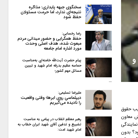
سخنگوی جبهه پایداری: مذاکره
نتیجه‌ای ندارد، اما حرمت مسئولان
حفظ شود
رضا رخسایی:
حفظ همگرایی و حضور میدانی مردم
مبعوث شده، هدف اصلی وحدت
مورد اشاره امام جامعه
و
پیام حضرت آیت‌الله خامنه‌ای به‌مناسبت
حماسه عظیم بدرقه امام شهید و تبیین
مسائل مهم کشور؛
…
علیرضا تسلیمی:
دیپلماسیِ روی ابرها؛ وقتی واقعیت
را نادیده می‌گیریم
خبگان و مسئولان ما را زیرنظر دارند، ثانیا ملت ایران فتنه بزرگی را پشت سر نهاده است، فتنه ای که به قصد فروپاشی نظام اسلامی با حمایت بی دریغ و گسترده دشمن خارجی طراحی ساخته و پرداخته شد و ملت ایران با قدرت در یوم الله نهم دی و ۲۲ بهمن ۸۸ طومار آن را در هم پیچید. علاوه بر آن شاهد است که تفکری انحرافی که در پاره ای از اصول، در سیاست خارجی، در مسائل مهم فرهنگی، در اصل ولایت فقیه و پاره ای از اصول قانون اساسی، در تکاثر و ثروت اندوزی، در سوء استفاده از بیت المال و در استفاده از رانت ثروت و قدرت برای تصاحب برخی جایگاه های حساس به آن اضافه شده است و حل آن هم چون فتنه نیاز به مدیریتی حکیمانه و نگاهی مدبرانه دارد.
رهبر معظم انقلاب در پیامی به‌ مناسبت
تشییع و تدفین آقای شهید ایران خطاب به
امام شهید امت: