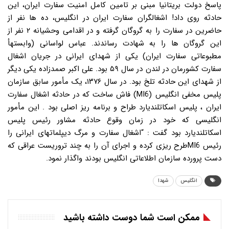
پاسخ دولت بریتانیا مبنی بر تامین کامل امنیت سفارت ایران، این
حادثه روی داد! اشغالگران سفارت ایران در انگلیس، ده ها نفر از
حاضرین در سفارت را به گروگان گرفته و در اقدامی وحشیانه ۲ نفر از
این گروگان ها را به شهادت رساندند. عباس لواسانی (وابستهأ
مطبوعاتی سفارت ایران) یکی از شهدای ایرانی در جریان اشغال
سفارت کشورمان در لندن در سال ۵۹ بود. علی اکبر صمدزاده یکی دیگر
از شهدای این حادثه تلخ بود. در سال ۱۳۷۶، یک مأمور سابق سازمان
پلیس مخفی انگلیس (MI6) فاش ساخت که در حادثه اشغال سفارت
ایران ، پلیس اسکاتلندیارد طراح و برنامه ریز اصلی بود . این مأمور
انگلیسی که خود در زمان وقوع حادثه مشاور رئیس پلیس
اسکاتلندیارد بود گفت : “اشغال سفارت و مرگ دیپلماتهای ایرانی را
رئیس MI6طرح ریزی کرده و اجرای آن را به چند تروریست عراقی که
دست پرورده سازمان اطلاعاتی انگلیس بودند واگذار نمود.
انگلیس
شهدا
ممکن است شما دوست داشته باشید