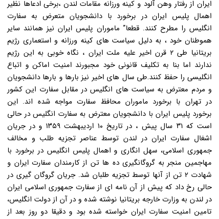
ایران از رفتار وهن آلود و کینه ورزانه مقامات لندن ،برخی ادعاها نظیر
اهمال پلیس ایران در برخورد با دانشجویان متعرض به سفارت
انگلیس را مطرح کنند. قطعا” ماموران پلیس ایران نیز همانند سایر
هموطنان خود ، به دلیل سیاست های کینه ورزانه و استعماری رژیم
بریتانیا طی ۲ قرن اخیر علیه ملت ایران ، نگاه خوبی به این رژیم
ندارند اما بنا به تکلیف قانونی خود مجبورند امنیت اماکن و اتباع
انگلیسی را حفظ کنند.طی سال های اخیر نیز بارها و بارها دانشجویان
و مردم معترض به سیاست های انگلیس در مقابل سفارت این کشور
در تهران با برخورد ماموران محافظ سفارت مواجه شده اند. این
برخورد پلیس ایران با دانشجویان معترض به سفارت انگلیس در حالی
است که ۳۱ سال پیش ، در تاریخ ۱۰ اردیبهشت ۱۳۵۹ و در جریان
اشغال سفارت ایران در لندن توسط عناصر تجزیه طلب و مخالف
جمهوری اسلامی، سهل انگاری و اهمال پلیس انگلیس در برخورد با
مهاجمین منجر به گروگانگیری ده ها تن از کارمندان سفارت ایران و
شهادت ۲ تن از آنها توسط تجزیه طلبان شد. جریان گروگان گیری در
حالی رخ داد که پیش از آن نامه ای از سفارت جمهوری اسلامی ایران
در لندن به وزارت خارجه بریتانیا نوشته شده و در آن از دولت انگلیس،
تامین امنیت سفارت ایران خواسته شده بود و دقیقا دو روز بعد از