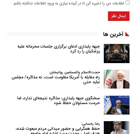
اطلاعات من را ذخیره کن تا در آینده نیازی به ورود اطلاعات نداشته باشم
آخرین ها
جبهه پایداری ادعای برگزاری جلسات محرمانه علیه
پزشکیان را رد کرد
حجت‌الاسلام والمسلمین روانبخش:
راه مقابله با آمریکا مقاومت است، نه مذاکره/ مجلس
نباید حتی
…
سخنگوی جبهه پایداری: مذاکره نتیجه‌ای ندارد، اما
حرمت مسئولان حفظ شود
رضا رخسایی:
حفظ همگرایی و حضور میدانی مردم مبعوث شده،
هدف اصلی وحدت مورد اشاره امام جامعه